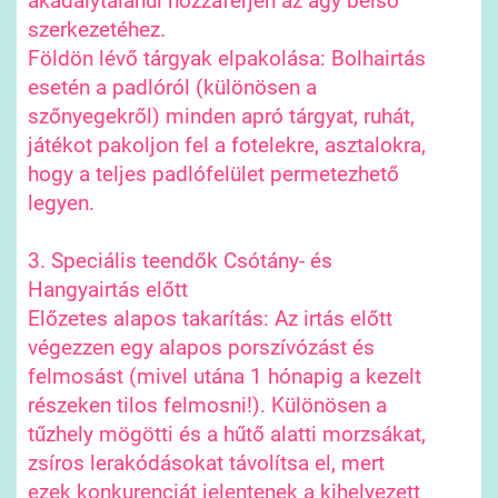
akadálytalanul hozzáférjen az ágy belső
szerkezetéhez.
Földön lévő tárgyak elpakolása: Bolhairtás
esetén a padlóról (különösen a
szőnyegekről) minden apró tárgyat, ruhát,
játékot pakoljon fel a fotelekre, asztalokra,
hogy a teljes padlófelület permetezhető
legyen.
3. Speciális teendők Csótány- és
Hangyairtás előtt
Előzetes alapos takarítás: Az irtás előtt
végezzen egy alapos porszívózást és
felmosást (mivel utána 1 hónapig a kezelt
részeken tilos felmosni!). Különösen a
tűzhely mögötti és a hűtő alatti morzsákat,
zsíros lerakódásokat távolítsa el, mert
ezek konkurenciát jelentenek a kihelyezett