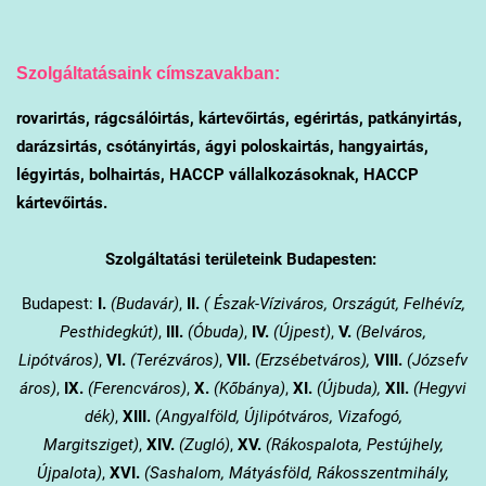
Szolgáltatásaink címszavakban:
rovarirtás, rágcsálóirtás, kártevőirtás, egérirtás, patkányirtás,
darázsirtás, csótányirtás, ágyi poloskairtás, hangyairtás,
légyirtás, bolhairtás, HACCP vállalkozásoknak, HACCP
kártevőirtás.
Szolgáltatási területeink Budapesten:
Budapest:
I.
(Budavár)
,
II.
( Észak-Víziváros, Országút, Felhévíz,
Pesthidegkút)
,
III.
(Óbuda)
,
IV.
(Újpest)
,
V.
(Belváros,
Lipótváros)
,
VI.
(Terézváros)
,
VII.
(Erzsébetváros),
VIII.
(Józsefv
áros)
,
IX.
(Ferencváros)
,
X.
(Kőbánya)
,
XI.
(Újbuda),
XII.
(Hegyvi
dék)
,
XIII.
(Angyalföld, Újlipótváros, Vizafogó,
Margitsziget)
,
XIV.
(Zugló)
,
XV.
(Rákospalota, Pestújhely,
Újpalota)
,
XVI.
(Sashalom, Mátyásföld, Rákosszentmihály,