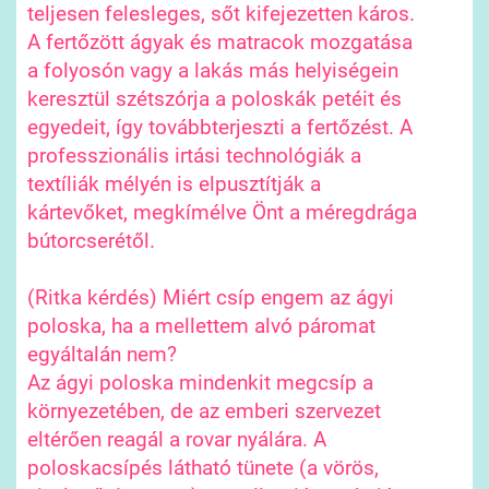
teljesen felesleges, sőt kifejezetten káros.
A fertőzött ágyak és matracok mozgatása
a folyosón vagy a lakás más helyiségein
keresztül szétszórja a poloskák petéit és
egyedeit, így továbbterjeszti a fertőzést. A
professzionális irtási technológiák a
textíliák mélyén is elpusztítják a
kártevőket, megkímélve Önt a méregdrága
bútorcserétől.
(Ritka kérdés) Miért csíp engem az ágyi
poloska, ha a mellettem alvó páromat
egyáltalán nem?
Az ágyi poloska mindenkit megcsíp a
környezetében, de az emberi szervezet
eltérően reagál a rovar nyálára. A
poloskacsípés látható tünete (a vörös,