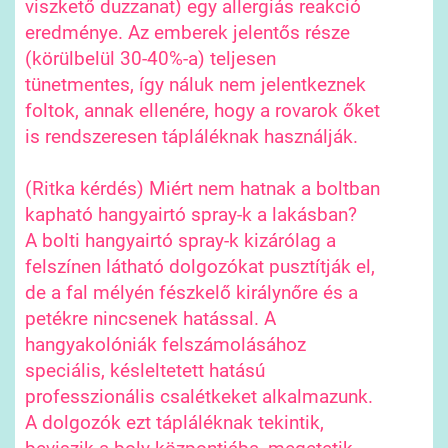
viszkető duzzanat) egy allergiás reakció
eredménye. Az emberek jelentős része
(körülbelül 30-40%-a) teljesen
tünetmentes, így náluk nem jelentkeznek
foltok, annak ellenére, hogy a rovarok őket
is rendszeresen tápláléknak használják.
(Ritka kérdés) Miért nem hatnak a boltban
kapható hangyairtó spray-k a lakásban?
A bolti hangyairtó spray-k kizárólag a
felszínen látható dolgozókat pusztítják el,
de a fal mélyén fészkelő királynőre és a
petékre nincsenek hatással. A
hangyakolóniák felszámolásához
speciális, késleltetett hatású
professzionális csalétkeket alkalmazunk.
A dolgozók ezt tápláléknak tekintik,