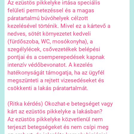
Az ezüstös pikkelyke irtása speciális
felületi permetezéssel és a magas
páratartalmú búvóhelyek célzott
kezelésével történik. Mivel ez a kártevő a
nedves, sötét környezetet kedveli
(fürdőszoba, WC, mosókonyha), a
szegélylécek, csővezetékek belépési
pontjai és a csemperepedések kapnak
intenzív védőbevonatot. A kezelés
hatékonyságát támogatja, ha az ügyfél
megszünteti a rejtett vizesedéseket és
csökkenti a lakás páratartalmát.
(Ritka kérdés) Okozhat-e betegséget vagy
kárt az ezüstös pikkelyke a lakásban?
Az ezüstös pikkelyke közvetlenül nem
terjeszt betegségeket és nem csípi meg