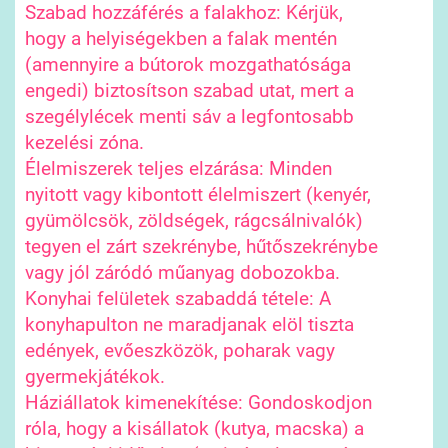
Szabad hozzáférés a falakhoz: Kérjük,
hogy a helyiségekben a falak mentén
(amennyire a bútorok mozgathatósága
engedi) biztosítson szabad utat, mert a
szegélylécek menti sáv a legfontosabb
kezelési zóna.
Élelmiszerek teljes elzárása: Minden
nyitott vagy kibontott élelmiszert (kenyér,
gyümölcsök, zöldségek, rágcsálnivalók)
tegyen el zárt szekrénybe, hűtőszekrénybe
vagy jól záródó műanyag dobozokba.
Konyhai felületek szabaddá tétele: A
konyhapulton ne maradjanak elöl tiszta
edények, evőeszközök, poharak vagy
gyermekjátékok.
Háziállatok kimenekítése: Gondoskodjon
róla, hogy a kisállatok (kutya, macska) a