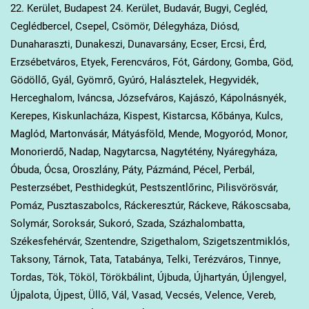
22. Kerület, Budapest 24. Kerület, Budavár, Bugyi, Cegléd,
Ceglédbercel, Csepel, Csömör, Délegyháza, Diósd,
Dunaharaszti, Dunakeszi, Dunavarsány, Ecser, Ercsi, Érd,
Erzsébetváros, Etyek, Ferencváros, Fót, Gárdony, Gomba, Göd,
Gödöllő, Gyál, Gyömrő, Gyúró, Halásztelek, Hegyvidék,
Herceghalom, Iváncsa, Józsefváros, Kajászó, Kápolnásnyék,
Kerepes, Kiskunlacháza, Kispest, Kistarcsa, Kőbánya, Kulcs,
Maglód, Martonvásár, Mátyásföld, Mende, Mogyoród, Monor,
Monorierdő, Nadap, Nagytarcsa, Nagytétény, Nyáregyháza,
Óbuda, Ócsa, Oroszlány, Páty, Pázmánd, Pécel, Perbál,
Pesterzsébet, Pesthidegkút, Pestszentlőrinc, Pilisvörösvár,
Pomáz, Pusztaszabolcs, Ráckeresztúr, Ráckeve, Rákoscsaba,
Solymár, Soroksár, Sukoró, Szada, Százhalombatta,
Székesfehérvár, Szentendre, Szigethalom, Szigetszentmiklós,
Taksony, Tárnok, Tata, Tatabánya, Telki, Terézváros, Tinnye,
Tordas, Tök, Tököl, Törökbálint, Újbuda, Újhartyán, Újlengyel,
Újpalota, Újpest, Üllő, Vál, Vasad, Vecsés, Velence, Vereb,