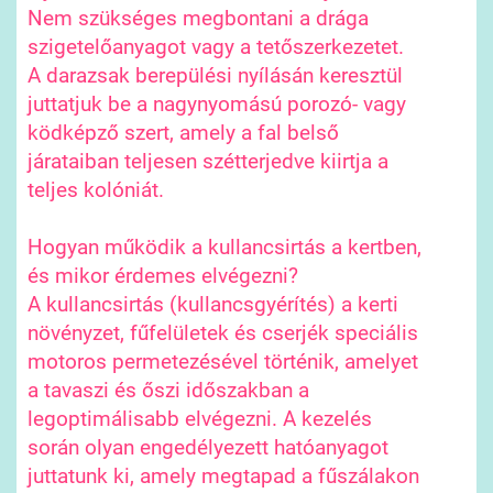
Nem szükséges megbontani a drága
szigetelőanyagot vagy a tetőszerkezetet.
A darazsak berepülési nyílásán keresztül
juttatjuk be a nagynyomású porozó- vagy
ködképző szert, amely a fal belső
járataiban teljesen szétterjedve kiirtja a
teljes kolóniát.
Hogyan működik a kullancsirtás a kertben,
és mikor érdemes elvégezni?
A kullancsirtás (kullancsgyérítés) a kerti
növényzet, fűfelületek és cserjék speciális
motoros permetezésével történik, amelyet
a tavaszi és őszi időszakban a
legoptimálisabb elvégezni. A kezelés
során olyan engedélyezett hatóanyagot
juttatunk ki, amely megtapad a fűszálakon