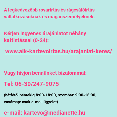
A legkedvezőbb rovarirtás és rágcsálóirtás
vállalkozásoknak és magánszemélyeknek.
Kérjen ingyenes árajánlatot néhány
kattintással (0-24):
www.alk-kartevoirtas.hu/arajanlat-keres/
Vagy hívjon bennünket bizalommal:
Tel: 06-30/247-9075
(hétfőtől péntekig 8:00-18:00, szombat: 9:00-16:00,
vasárnap: csak e-mail ügyelet)
e-mail: kartevo@medianette.hu