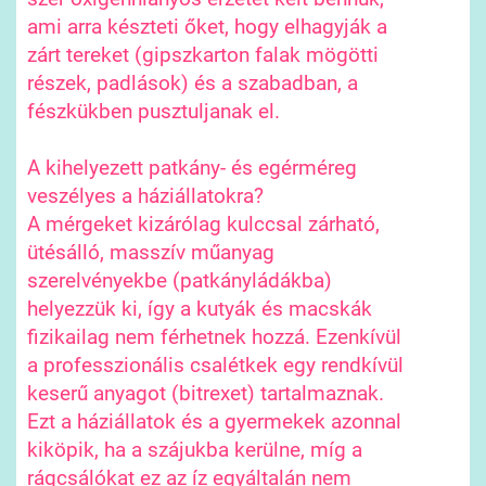
ami arra készteti őket, hogy elhagyják a
zárt tereket (gipszkarton falak mögötti
részek, padlások) és a szabadban, a
fészkükben pusztuljanak el.
A kihelyezett patkány- és egérméreg
veszélyes a háziállatokra?
A mérgeket kizárólag kulccsal zárható,
ütésálló, masszív műanyag
szerelvényekbe (patkányládákba)
helyezzük ki, így a kutyák és macskák
fizikailag nem férhetnek hozzá. Ezenkívül
a professzionális csalétkek egy rendkívül
keserű anyagot (bitrexet) tartalmaznak.
Ezt a háziállatok és a gyermekek azonnal
kiköpik, ha a szájukba kerülne, míg a
rágcsálókat ez az íz egyáltalán nem