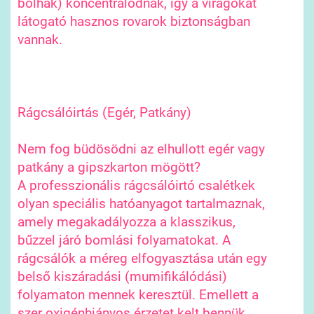
bolhák) koncentrálódnak, így a virágokat
látogató hasznos rovarok biztonságban
vannak.
Rágcsálóirtás (Egér, Patkány)
Nem fog büdösödni az elhullott egér vagy
patkány a gipszkarton mögött?
A professzionális rágcsálóirtó csalétkek
olyan speciális hatóanyagot tartalmaznak,
amely megakadályozza a klasszikus,
bűzzel járó bomlási folyamatokat. A
rágcsálók a méreg elfogyasztása után egy
belső kiszáradási (mumifikálódási)
folyamaton mennek keresztül. Emellett a
szer oxigénhiányos érzetet kelt bennük,