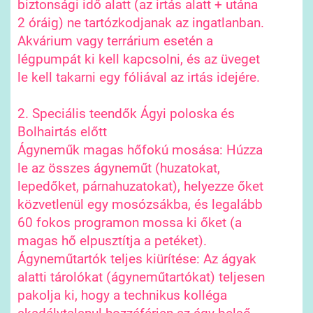
biztonsági idő alatt (az irtás alatt + utána
2 óráig) ne tartózkodjanak az ingatlanban.
Akvárium vagy terrárium esetén a
légpumpát ki kell kapcsolni, és az üveget
le kell takarni egy fóliával az irtás idejére.
2. Speciális teendők Ágyi poloska és
Bolhairtás előtt
Ágyneműk magas hőfokú mosása: Húzza
le az összes ágyneműt (huzatokat,
lepedőket, párnahuzatokat), helyezze őket
közvetlenül egy mosózsákba, és legalább
60 fokos programon mossa ki őket (a
magas hő elpusztítja a petéket).
Ágyneműtartók teljes kiürítése: Az ágyak
alatti tárolókat (ágyneműtartókat) teljesen
pakolja ki, hogy a technikus kolléga