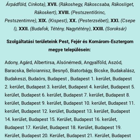
Árpádföld, Cinkota)
,
XVII.
(Rákoshegy, Rákoscsaba, Rákosliget,
Rákoskert)
,
XVIII.
(Pestszentlőrinc,
Pestszentimre)
,
XIX.
(Kispest)
,
XX.
(Pesterzsébet)
,
XXI.
(Csepe
l),
XXII.
(Budafok, Tétény, Nagytétény)
,
XXIII.
(Soroksár)
Szolgáltatási területeink Pest, Fejér és Komárom-Esztergom
megye településein:
Adony, Agárd, Albertirsa, Alsónémedi, Angyalföld, Aszód,
Baracska, Beloiannisz, Besnyő, Biatorbágy, Bicske, Budakalász,
Budakeszi, Budaörs, Budapest , Budapest 1. kerület, Budapest
2. kerület, Budapest 3. kerület, Budapest 4. kerület, Budapest 5.
kerület, Budapest 6. kerület, Budapest 7. kerület, Budapest 8.
kerület, Budapest 9. kerület, Budapest 10. kerület, Budapest 11.
kerület, Budapest 12. kerület, Budapest 13. kerület, Budapest
14. kerület, Budapest 15. Kerület, Budapest 16. kerület,
Budapest 17. Kerület, Budapest 18. Kerület, Budapest 19.
Kerület, Budapest 20. Kerület, Budapest 21. Kerület, Budapest