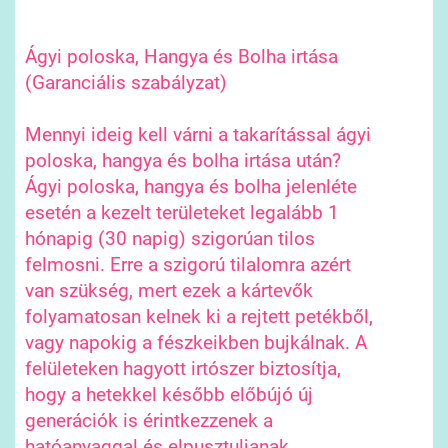
Ágyi poloska, Hangya és Bolha irtása
(Garanciális szabályzat)
Mennyi ideig kell várni a takarítással ágyi
poloska, hangya és bolha irtása után?
Ágyi poloska, hangya és bolha jelenléte
esetén a kezelt területeket legalább 1
hónapig (30 napig) szigorúan tilos
felmosni. Erre a szigorú tilalomra azért
van szükség, mert ezek a kártevők
folyamatosan kelnek ki a rejtett petékből,
vagy napokig a fészkeikben bujkálnak. A
felületeken hagyott irtószer biztosítja,
hogy a hetekkel később előbújó új
generációk is érintkezzenek a
hatóanyaggal és elpusztuljanak.