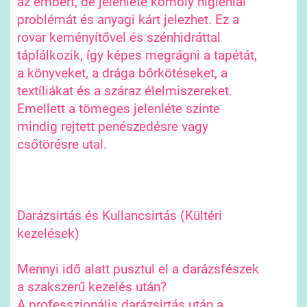
az embert, de jelenléte komoly higiéniai
problémát és anyagi kárt jelezhet. Ez a
rovar keményítővel és szénhidráttal
táplálkozik, így képes megrágni a tapétát,
a könyveket, a drága bőrkötéseket, a
textíliákat és a száraz élelmiszereket.
Emellett a tömeges jelenléte szinte
mindig rejtett penészedésre vagy
csőtörésre utal.
Darázsirtás és Kullancsirtás (Kültéri
kezelések)
Mennyi idő alatt pusztul el a darázsfészek
a szakszerű kezelés után?
A professzionális darázsirtás után a