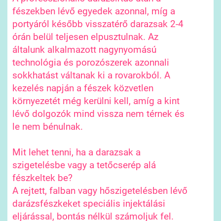
fészekben lévő egyedek azonnal, míg a
portyáról később visszatérő darazsak 2-4
órán belül teljesen elpusztulnak. Az
általunk alkalmazott nagynyomású
technológia és porozószerek azonnali
sokkhatást váltanak ki a rovarokból. A
kezelés napján a fészek közvetlen
környezetét még kerülni kell, amíg a kint
lévő dolgozók mind vissza nem térnek és
le nem bénulnak.
Mit lehet tenni, ha a darazsak a
szigetelésbe vagy a tetőcserép alá
fészkeltek be?
A rejtett, falban vagy hőszigetelésben lévő
darázsfészkeket speciális injektálási
eljárással, bontás nélkül számoljuk fel.