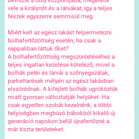
beviszik a boly központjába, megetetik
vele a királynőt és a lárvákat, így a teljes
fészek egyszerre semmisül meg.
Miért kell az egész lakást felpermetezni
bolhafertőzöttség esetén, ha csak a
nappaliban láttuk őket?
A bolhafertőzöttség megszüntetéséhez a
teljes ingatlan kezelése kötelező, mivel a
bolhák petéi és lárvái a szőnyegszálak,
parkettarések mélyén az egész lakásban
elszóródnak. A kifejlett bolhák ugróköztük
miatt gyorsan változtatják helyüket. Ha
csak egyetlen szobát kezelnénk, a többi
helyiségben megbúvó bábokból kikelő új
generáció napokon belül újrafertőzné a
már tiszta területeket.