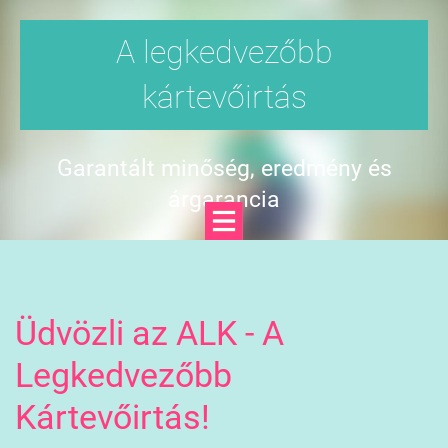
A legkedvezőbb
kártevőirtás
Garantált minőség, eredmény és
árgarancia
Üdvözli az ALK - A
Legkedvezőbb
Kártevőirtás!