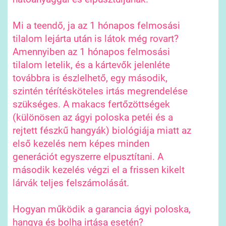
Mi a teendő, ja az 1 hónapos felmosási
tilalom lejárta után is látok még rovart?
Amennyiben az 1 hónapos felmosási
tilalom letelik, és a kártevők jelenléte
továbbra is észlelhető, egy második,
szintén térítésköteles irtás megrendelése
szükséges. A makacs fertőzöttségek
(különösen az ágyi poloska petéi és a
rejtett fészkű hangyák) biológiája miatt az
első kezelés nem képes minden
generációt egyszerre elpusztítani. A
második kezelés végzi el a frissen kikelt
lárvák teljes felszámolását.
Hogyan működik a garancia ágyi poloska,
hangya és bolha irtása esetén?