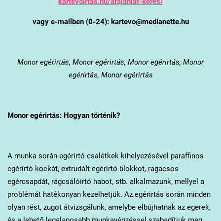
kartevoirtas.hu/arajanlat-keres/
vagy e-mailben (0-24): kartevo@medianette.hu
Monor
egérirtás, Monor egérirtás, Monor egérirtás, Monor
egérirtás, Monor egérirtás
Monor
egérirtás: Hogyan történik?
A munka során egérirtó csalétkek kihelyezésével paraffinos
egérirtó kockát, extrudált egérirtó blokkot, ragacsos
egércsapdát, rágcsálóirtó habot, stb. alkalmazunk, mellyel a
problémát hatékonyan kezelhetjük. Az egérirtás során minden
olyan rést, zugot átvizsgálunk, amelybe elbújhatnak az egerek,
és a lehető legalaposabb munkavégzéssel szabadítjuk meg