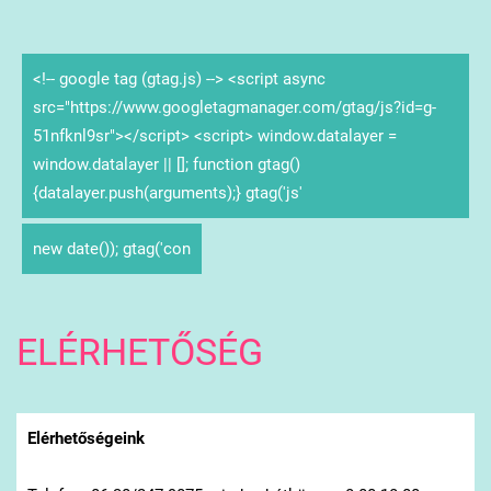
<!-- google tag (gtag.js) --> <script async
src="https://www.googletagmanager.com/gtag/js?id=g-
51nfknl9sr"></script> <script> window.datalayer =
window.datalayer || []; function gtag()
{datalayer.push(arguments);} gtag('js'
new date()); gtag('con
ELÉRHETŐSÉG
Elérhetőségeink