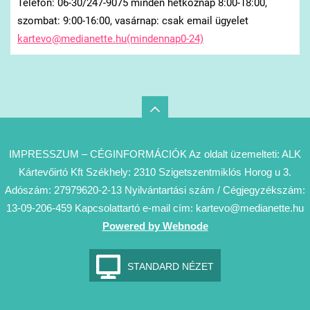
Telefon: 06-30/247-9075 minden hétköznap 8:00-18:00,
szombat: 9:00-16:00, vasárnap: csak email ügyelet
kartevo@medianette.hu(mindennap0-24)
IMPRESSZUM – CÉGINFORMÁCIÓK Az oldalt üzemelteti: ALK
Kártevőirtó Kft Székhely: 2310 Szigetszentmiklós Horog u 3.
Adószám: 27979620-2-13 Nyilvántartási szám / Cégjegyzékszám:
13-09-206-459 Kapcsolattartó e-mail cím: kartevo@medianette.hu
Powered by Webnode
STANDARD NÉZET