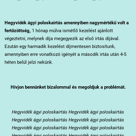
Hegyvidék
ágyi poloskairtás amennyiben nagymértékű volt a
fertőzöttség,
1 hónap múlva ismétlő kezelést ajánlott
végeztetni, melynek díja megegyezik az első irtás díjával.
Ezután egy harmadik kezelést díjmentesen biztosítunk,
amennyiben erre vonatkozó igényét a második irtás után 4-5
héten belül jelzi nekünk.
Hívjon bennünket bizalommal és megoldjuk a problémát.
Hegyvidék
ágyi poloskairtás Hegyvidék ágyi poloskairtás
Hegyvidék ágyi poloskairtás Hegyvidék ágyi poloskairtás
Hegyvidék ágyi poloskairtás Hegyvidék ágyi poloskairtás
Hegyvidék ágyi poloskairtás Hegyvidék ágyi poloskairtás