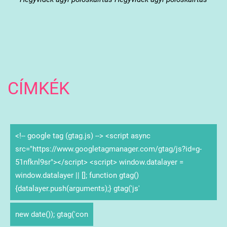
CÍMKÉK
<!-- google tag (gtag.js) --> <script async
src="https://www.googletagmanager.com/gtag/js?id=g-
51nfknl9sr"></script> <script> window.datalayer =
window.datalayer || []; function gtag()
{datalayer.push(arguments);} gtag('js'
new date()); gtag('con