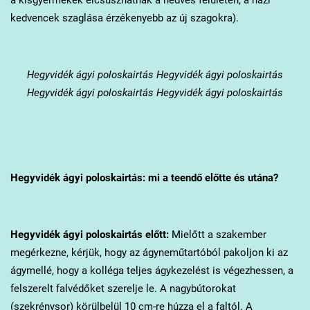
kedvencek szaglása érzékenyebb az új szagokra).
Hegyvidék
ágyi poloskairtás Hegyvidék ágyi poloskairtás
Hegyvidék ágyi poloskairtás Hegyvidék ágyi poloskairtás
Hegyvidék
ágyi poloskairtás: mi a teendő előtte és utána?
Hegyvidék
ágyi poloskairtás előtt:
Mielőtt a szakember
megérkezne, kérjük, hogy az ágyneműtartóból pakoljon ki az
ágymellé, hogy a kolléga teljes ágykezelést is végezhessen, a
felszerelt falvédőket szerelje le. A nagybútorokat
(szekrénysor) körülbelül 10 cm-re húzza el a faltól. A