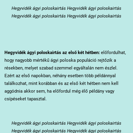
Hegyvidék
ágyi poloskairtás Hegyvidék ágyi poloskairtás
Hegyvidék ágyi poloskairtás Hegyvidék ágyi poloskairtás
Hegyvidék
ágyi poloskairtás az első két hétben:
előfordulhat,
hogy nagyobb mértékű ágyi poloska populáció rejtőzik a
résekben, melyet szabad szemmel egyáltalán nem észlel.
Ezért az első napokban, néhány esetben több példánnyal
találkozhat, mint korábban és az első két hétben nem kell
aggódnia akkor sem, ha előfordul még élő példány vagy
csípéseket tapasztal.
Hegyvidék
ágyi poloskairtás Hegyvidék ágyi poloskairtás
Hegyvidék ágyi poloskairtás Hegyvidék ágyi poloskairtás