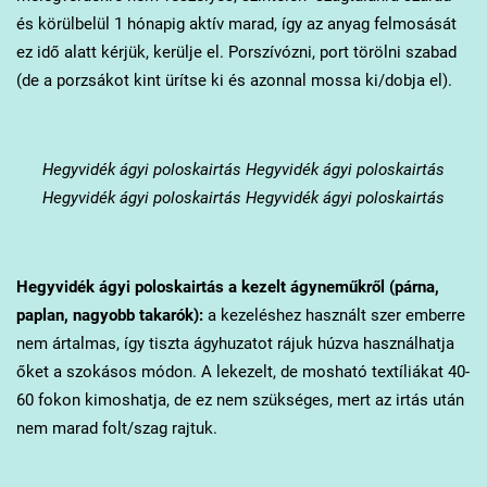
és körülbelül 1 hónapig aktív marad, így az anyag felmosását
ez idő alatt kérjük, kerülje el. Porszívózni, port törölni szabad
(de a porzsákot kint ürítse ki és azonnal mossa ki/dobja el).
Hegyvidék
ágyi poloskairtás Hegyvidék ágyi poloskairtás
Hegyvidék ágyi poloskairtás Hegyvidék ágyi poloskairtás
Hegyvidék
ágyi poloskairtás a kezelt ágyneműkről (párna,
paplan, nagyobb takarók):
a kezeléshez használt szer emberre
nem ártalmas, így tiszta ágyhuzatot rájuk húzva használhatja
őket a szokásos módon. A lekezelt, de mosható textíliákat 40-
60 fokon kimoshatja, de ez nem szükséges, mert az irtás után
nem marad folt/szag rajtuk.