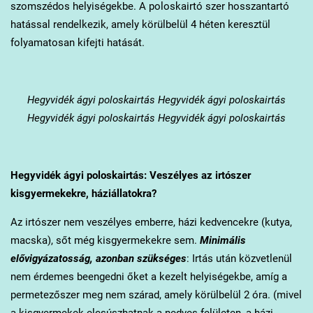
szomszédos helyiségekbe. A poloskairtó szer hosszantartó
hatással rendelkezik, amely körülbelül 4 héten keresztül
folyamatosan kifejti hatását.
Hegyvidék
ágyi poloskairtás Hegyvidék ágyi poloskairtás
Hegyvidék ágyi poloskairtás Hegyvidék ágyi poloskairtás
Hegyvidék
ágyi poloskairtás: Veszélyes az irtószer
kisgyermekekre, háziállatokra?
Az irtószer nem veszélyes emberre, házi kedvencekre (kutya,
macska), sőt még kisgyermekekre sem.
Minimális
elővigyázatosság, azonban szükséges
: Irtás után közvetlenül
nem érdemes beengedni őket a kezelt helyiségekbe, amíg a
permetezőszer meg nem szárad, amely körülbelül 2 óra. (mivel
a kisgyermekek elcsúszhatnak a nedves felületen, a házi