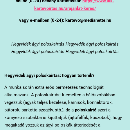
online (0-24) néhány kattintással:
https://www.alk-
kartevoirtas.hu/arajanlat-keres/
vagy e-mailben (0-24): kartevo@medianette.hu
Hegyvidék
ágyi poloskairtás Hegyvidék ágyi poloskairtás
Hegyvidék ágyi poloskairtás Hegyvidék ágyi poloskairtás
Hegyvidék
ágyi poloskairtás: hogyan történik?
A munka során extra erős permetezés technológiát
alkalmazunk. A poloskairtást kiemelten a hálószobákban
végezzük (ágyak teljes kezelése, karnisok, konnektorok,
bútorok, parketta szegély, stb.), de a
poloskairtó
szert a
környező szobákba is kijuttatjuk (ajtófélfák, küszöbök), hogy
megakadályozzuk az ágyi poloskák átterjedését a