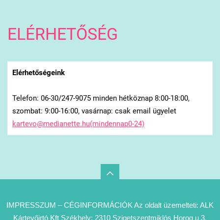
ELÉRHETŐSÉG
Elérhetőségeink
Telefon: 06-30/247-9075 minden hétköznap 8:00-18:00,
szombat: 9:00-16:00, vasárnap: csak email ügyelet
kartevo@medianette.hu(mindennap0-24)
IMPRESSZUM – CÉGINFORMÁCIÓK Az oldalt üzemelteti: ALK
Kártevőirtó Kft Székhely: 2310 Szigetszentmiklós Horog u 3.