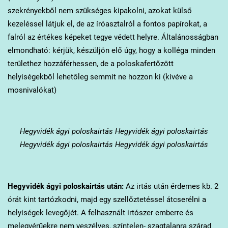
szekrényekből nem szükséges kipakolni, azokat külső
kezeléssel látjuk el, de az íróasztalról a fontos papírokat, a
falról az értékes képeket tegye védett helyre. Általánosságban
elmondható: kérjük, készüljön elő úgy, hogy a kolléga minden
területhez hozzáférhessen, de a poloskafertőzött
helyiségekből lehetőleg semmit ne hozzon ki (kivéve a
mosnivalókat)
Hegyvidék
ágyi poloskairtás Hegyvidék ágyi poloskairtás
Hegyvidék ágyi poloskairtás Hegyvidék ágyi poloskairtás
Hegyvidék
ágyi poloskairtás után:
Az irtás után érdemes kb. 2
órát kint tartózkodni, majd egy szellőztetéssel átcserélni a
helyiségek levegőjét. A felhasznált irtószer emberre és
melegvérűekre nem veszélyes, színtelen- szagtalanra szárad