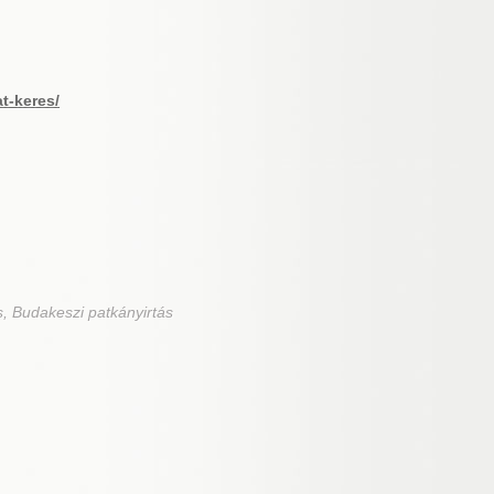
at-keres/
s, Budakeszi patkányirtás