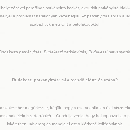
helyezésével paraffinos patkányirtó kockát, extrudált patkányirtó blokkot
 mellyel a problémát hatékonyan kezelhetjük. Az patkányirtás során a 
szabadítjuk meg Önt a betolakodóktól.
Budakeszi patkányirtás, Budakeszi patkányirtás, Budakeszi patkányirtá
Budakeszi
patkányirtás: mi a teendő előtte és utána?
 a szakember megérkezne, kérjük, hogy a csomagoltatlan élelmiszereke
hassanak élelmiszerforrásként. Gondolja végig, hogy hol tapasztalta a 
lakótérben, udvaron) és mondja el ezt a kiérkező kollégánknak.