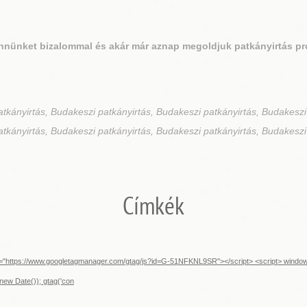
nnünket bizalommal és akár már aznap megoldjuk patkányirtás pr
tkányirtás, Budakeszi patkányirtás, Budakeszi patkányirtás, Budakeszi
tkányirtás, Budakeszi patkányirtás, Budakeszi patkányirtás, Budakeszi
Címkék
src="https://www.googletagmanager.com/gtag/js?id=G-51NFKNL9SR"></script> <script> window.d
new Date()); gtag('con