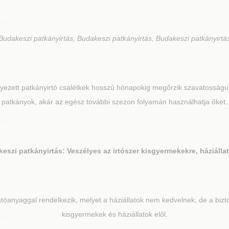
Budakeszi patkányirtás, Budakeszi patkányirtás, Budakeszi patkányirtá
lyezett patkányirtó csalétkek hosszú hónapokig megőrzik szavatosságuk
patkányok, akár az egész további szezon folyamán használhatja őket.
keszi
patkányirtás: Veszélyes az irtószer kisgyermekekre, háziálla
atóanyaggal rendelkezik, melyet a háziállatok nem kedvelnek, de a biz
kisgyermekek és háziállatok elől.