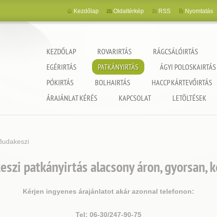
Kezdőlap
Oldaltérkép
RSS
Nyomtatás
KEZDŐLAP
ROVARIRTÁS
RÁGCSÁLÓIRTÁS
EGÉRIRTÁS
PATKÁNYIRTÁS
ÁGYI POLOSKAIRTÁS
PÓKIRTÁS
BOLHAIRTÁS
HACCP KÁRTEVŐIRTÁS
ncia
ÁRAJÁNLAT KÉRÉS
KAPCSOLAT
LETÖLTÉSEK
Budakeszi
szi patkányirtás alacsony áron, gyorsan, 
Kérjen ingyenes árajánlatot akár azonnal telefonon:
Tel: 06-30/247-90-75