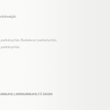
oblémáját.
 patkányirtás Budakeszi patkányirtás,
 patkányirtás
ataLayer = window.dataLayer || []; function