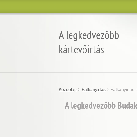
A legkedvezőbb
kártevőirtás
Garantált minőség, eredmény és árgara
Kezdőlap
>
Patkányirtás
>
Patkányirtás 
A legkedvezőbb Budake