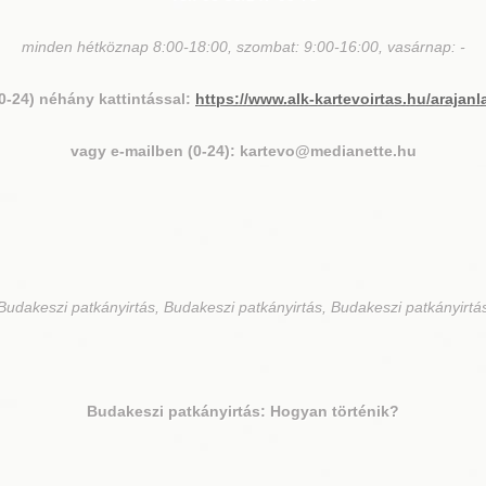
minden hétköznap 8:00-18:00, szombat: 9:00-16:00, vasárnap: -
(0-24) néhány kattintással:
https://www.alk-kartevoirtas.hu/arajanl
vagy e-mailben (0-24): kartevo@medianette.hu
Budakeszi patkányirtás, Budakeszi patkányirtás, Budakeszi patkányirtá
Budakeszi
patkányirtás: Hogyan történik?