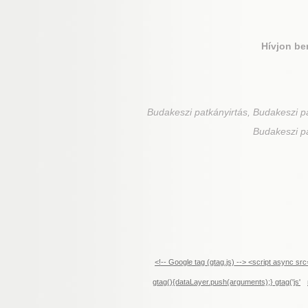
Hívjon be
Budakeszi
patkányirtás, Budakeszi pa
Budakeszi pa
<!-- Google tag (gtag.js) --> <script async 
gtag(){dataLayer.push(arguments);} gtag('js'