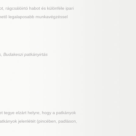
, rágcsálóirtó habot és különféle ipari
lehető legalaposabb munkavégzéssel
s, Budakeszi patkányirtás
t tegye elzárt helyre, hogy a patkányok
patkányok jelenlétét (pincében, padláson,