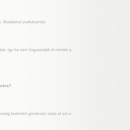
s, Budakeszi patkányirtás
at, így ha nem fogyasztják el mindet a
tokra?
tonság kedvéért gondosan zárja el azt a