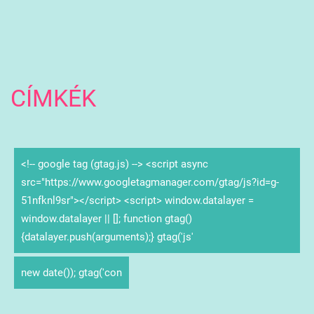
CÍMKÉK
<!-- google tag (gtag.js) --> <script async
src="https://www.googletagmanager.com/gtag/js?id=g-
51nfknl9sr"></script> <script> window.datalayer =
window.datalayer || []; function gtag()
{datalayer.push(arguments);} gtag('js'
new date()); gtag('con