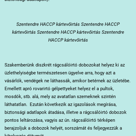
Szentendre
HACCP kártevőirtás Szentendre HACCP
kártevőirtás Szentendre HACCP kártevőirtás Szentendre
HACCP kártevőirtás
Szakemberünk diszkrét rágcsálóirtó dobozokat helyez ki az
üzlethelyiségbe természetesen ügyelve arra, hogy azt a
vásárlók, vendégek ne láthassák, amikor betérnek az üzletébe.
Emellett apró rovarirtó gélpettyeket helyez el a pultok,
mosdók, stb. alá, mely az avatatlan szemeknek szintén
láthatatlan. Ezután következik az igazolások megírása,
biztonsági adatlapok átadása, illetve a rágcsálóirtó dobozok
pontos leltározása, vagyis az ún. rágcsálóirtó térképen
berajzoljuk a dobozok helyét, sorszámát és feljegyezzük a
kihelyezés dátumát.