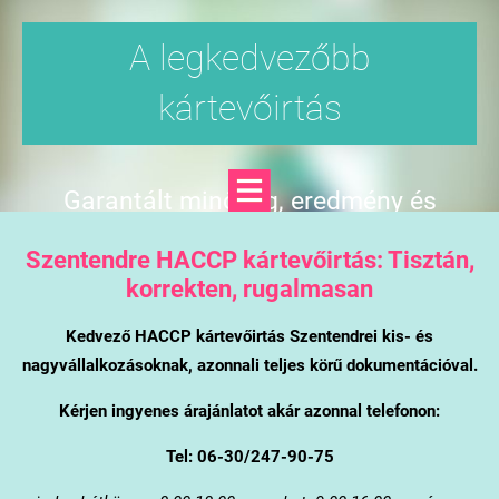
A legkedvezőbb
kártevőirtás
Garantált minőség, eredmény és
árgarancia
Szentendre
HACCP kártevőirtás: Tisztán,
korrekten, rugalmasan
Kedvező HACCP kártevőirtás Szentendrei kis- és
nagyvállalkozásoknak, azonnali teljes körű dokumentációval.
Kérjen ingyenes árajánlatot akár azonnal telefonon:
Tel: 06-30/247-90-75