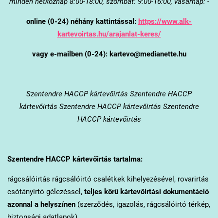
minden hétköznap 8:00-18:00, szombat: 9:00-16:00, vasárnap: -
online (0-24) néhány kattintással:
https://www.alk-
kartevoirtas.hu/arajanlat-keres/
vagy e-mailben (0-24): kartevo@medianette.hu
Szentendre
HACCP kártevőirtás Szentendre HACCP
kártevőirtás Szentendre HACCP kártevőirtás Szentendre
HACCP kártevőirtás
Szentendre
HACCP kártevőirtás tartalma:
rágcsálóirtás rágcsálóirtó csalétkek kihelyezésével, rovarirtás
csótányirtó gélezéssel,
teljes körű kártevőirtási dokumentáció
azonnal a helyszínen
(szerződés, igazolás, rágcsálóirtó térkép,
biztonsági adatlapok).