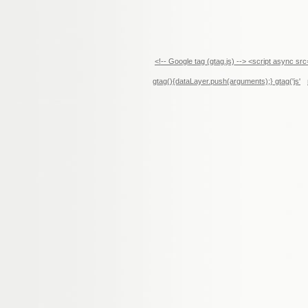
<!-- Google tag (gtag.js) --> <script async 
gtag(){dataLayer.push(arguments);} gtag('js'