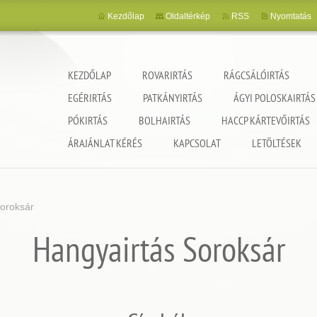
Kezdőlap
Oldaltérkép
RSS
Nyomtatás
KEZDŐLAP
ROVARIRTÁS
RÁGCSÁLÓIRTÁS
EGÉRIRTÁS
PATKÁNYIRTÁS
ÁGYI POLOSKAIRTÁS
PÓKIRTÁS
BOLHAIRTÁS
HACCP KÁRTEVŐIRTÁS
ncia
ÁRAJÁNLAT KÉRÉS
KAPCSOLAT
LETÖLTÉSEK
Soroksár
Hangyairtás Soroksár