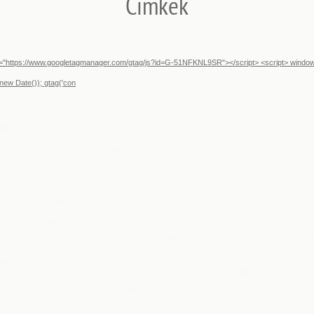
Címkék
src="https://www.googletagmanager.com/gtag/js?id=G-51NFKNL9SR"></script> <script> window.d
new Date()); gtag('con