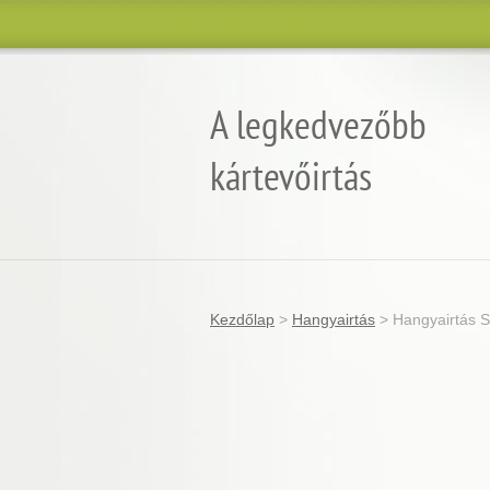
A legkedvezőbb
kártevőirtás
Garantált minőség, eredmény és árgara
Kezdőlap
>
Hangyairtás
>
Hangyairtás 