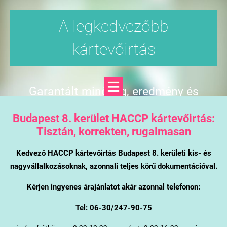
A legkedvezőbb
kártevőirtás
Garantált minőség, eredmény és
árgarancia
Budapest 8. kerület
HACCP kártevőirtás:
Tisztán, korrekten, rugalmasan
Kedvező HACCP kártevőirtás Budapest 8. kerületi kis- és
nagyvállalkozásoknak, azonnali teljes körű dokumentációval.
Kérjen ingyenes árajánlatot akár azonnal telefonon:
Tel: 06-30/247-90-75