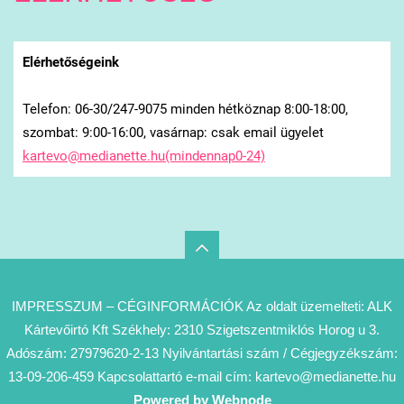
Elérhetőségeink
Telefon: 06-30/247-9075 minden hétköznap 8:00-18:00,
szombat: 9:00-16:00, vasárnap: csak email ügyelet
kartevo@medianette.hu(mindennap0-24)
IMPRESSZUM – CÉGINFORMÁCIÓK Az oldalt üzemelteti: ALK
Kártevőirtó Kft Székhely: 2310 Szigetszentmiklós Horog u 3.
Adószám: 27979620-2-13 Nyilvántartási szám / Cégjegyzékszám:
13-09-206-459 Kapcsolattartó e-mail cím: kartevo@medianette.hu
Powered by Webnode