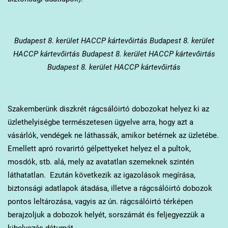
Budapest 8. kerület
HACCP kártevőirtás Budapest 8. kerület
HACCP kártevőirtás Budapest 8. kerület HACCP kártevőirtás
Budapest 8. kerület HACCP kártevőirtás
Szakemberünk diszkrét rágcsálóirtó dobozokat helyez ki az
üzlethelyiségbe természetesen ügyelve arra, hogy azt a
vásárlók, vendégek ne láthassák, amikor betérnek az üzletébe.
Emellett apró rovarirtó gélpettyeket helyez el a pultok,
mosdók, stb. alá, mely az avatatlan szemeknek szintén
láthatatlan. Ezután következik az igazolások megírása,
biztonsági adatlapok átadása, illetve a rágcsálóirtó dobozok
pontos leltározása, vagyis az ún. rágcsálóirtó térképen
berajzoljuk a dobozok helyét, sorszámát és feljegyezzük a
kihelyezés dátumát.