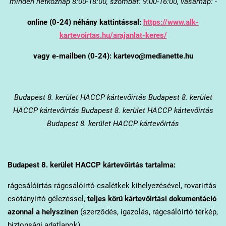
minden hétköznap 8:00-18:00, szombat: 9:00-16:00, vasárnap: -
online (0-24) néhány kattintással:
https://www.alk-
kartevoirtas.hu/arajanlat-keres/
vagy e-mailben (0-24): kartevo@medianette.hu
Budapest 8. kerület
HACCP kártevőirtás Budapest 8. kerület
HACCP kártevőirtás Budapest 8. kerület HACCP kártevőirtás
Budapest 8. kerület HACCP kártevőirtás
Budapest 8. kerület
HACCP kártevőirtás tartalma:
rágcsálóirtás rágcsálóirtó csalétkek kihelyezésével, rovarirtás
csótányirtó gélezéssel,
teljes körű kártevőirtási dokumentáció
azonnal a helyszínen
(szerződés, igazolás, rágcsálóirtó térkép,
biztonsági adatlapok).