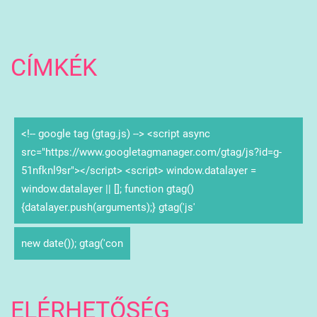
CÍMKÉK
<!-- google tag (gtag.js) --> <script async
src="https://www.googletagmanager.com/gtag/js?id=g-
51nfknl9sr"></script> <script> window.datalayer =
window.datalayer || []; function gtag()
{datalayer.push(arguments);} gtag('js'
new date()); gtag('con
ELÉRHETŐSÉG