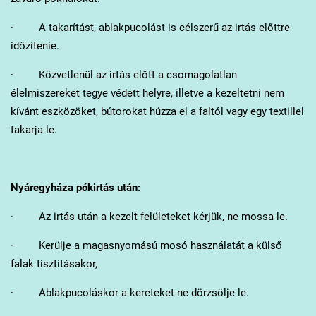
· A takarítást, ablakpucolást is célszerű az irtás előttre
időzítenie.
· Közvetlenül az irtás előtt a csomagolatlan
élelmiszereket tegye védett helyre, illetve a kezeltetni nem
kívánt eszközöket, bútorokat húzza el a faltól vagy egy textillel
takarja le.
Nyáregyháza
pókirtás után:
· Az irtás után a kezelt felületeket kérjük, ne mossa le.
· Kerülje a magasnyomású mosó használatát a külső
falak tisztításakor,
· Ablakpucoláskor a kereteket ne dörzsölje le.