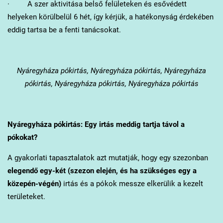
· A szer aktivitása belső felületeken és esővédett
helyeken körülbelül 6 hét, így kérjük, a hatékonyság érdekében
eddig tartsa be a fenti tanácsokat.
Nyáregyháza
pókirtás, Nyáregyháza pókirtás, Nyáregyháza
pókirtás, Nyáregyháza pókirtás, Nyáregyháza pókirtás
Nyáregyháza
pókirtás: Egy irtás meddig tartja távol a
pókokat?
A gyakorlati tapasztalatok azt mutatják, hogy egy szezonban
elegendő egy-két (szezon elején, és ha szükséges egy a
közepén-végén)
irtás és a pókok messze elkerülik a kezelt
területeket.