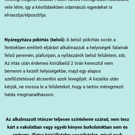
vele létre, így a későbbiekben odamászó egyedeket is
elriasztja/elpusztítja.
Nyáregyháza
pókirtás (belső):
A belső pókirtás során a
fentiekben említett eljárást alkalmazzuk a helyiségek falainak
felső peremén, plafonjain, a nyílászárók belső felületein, stb.
Az irtás után érdemes körülbelül 2 órán keresztül nem
bemenni a kezelt helyiségekbe, majd egy alapos
szellőztetéssel átcserélni azok levegőjét. A kezelés után
kérjük, ne mossa le a felületeket, hogy a tartós méregmező
hatás megmaradhasson.
Az alkalmazott irtószer teljesen színtelenre szárad, nem tesz
kárt a vakolatban vagy egyéb kényes burkolatokban sem és
emberre, illetve háziállatokra veszélytelen, mivel csak