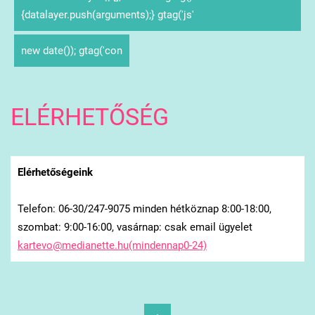
{datalayer.push(arguments);} gtag('js'
new date()); gtag('con
ELÉRHETŐSÉG
Elérhetőségeink
Telefon: 06-30/247-9075 minden hétköznap 8:00-18:00,
szombat: 9:00-16:00, vasárnap: csak email ügyelet
kartevo@medianette.hu(mindennap0-24)