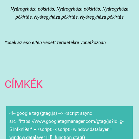
Nyáregyháza
pókirtás, Nyáregyháza pókirtás, Nyáregyháza
pókirtás, Nyáregyháza pókirtás, Nyáregyháza pókirtás
*csak az eső ellen védett területekre vonatkozóan
CÍMKÉK
<!-- google tag (gtag.js) --> <script async
src="https://www.googletagmanager.com/gtag/js?id=g-
51nfknl9sr"></script> <script> window.datalayer =
window.datalayer || []; function gtag()