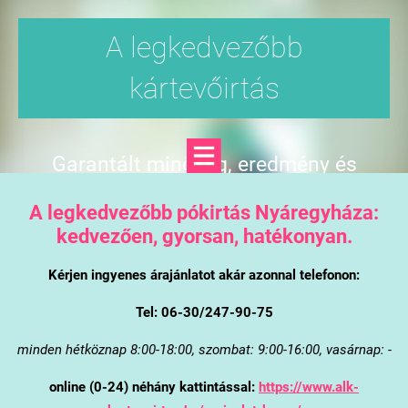
A legkedvezőbb
kártevőirtás
Garantált minőség, eredmény és
árgarancia
A legkedvezőbb pókirtás Nyáregyháza:
kedvezően, gyorsan, hatékonyan.
Kérjen ingyenes árajánlatot akár azonnal telefonon:
Tel: 06-30/247-90-75
minden hétköznap 8:00-18:00, szombat: 9:00-16:00, vasárnap: -
online (0-24) néhány kattintással:
https://www.alk-