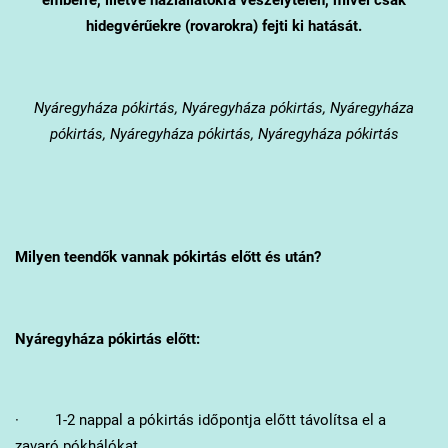
hidegvérűekre (rovarokra) fejti ki hatását.
Nyáregyháza
pókirtás, Nyáregyháza pókirtás, Nyáregyháza
pókirtás, Nyáregyháza pókirtás, Nyáregyháza pókirtás
Milyen teendők vannak pókirtás előtt és után?
Nyáregyháza
pókirtás előtt:
· 1-2 nappal a pókirtás időpontja előtt távolítsa el a
zavaró pókhálókat.