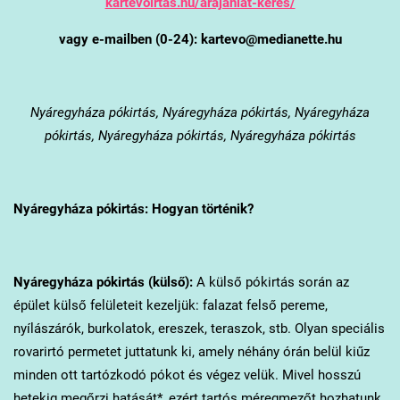
kartevoirtas.hu/arajanlat-keres/
vagy e-mailben (0-24): kartevo@medianette.hu
Nyáregyháza
pókirtás, Nyáregyháza pókirtás, Nyáregyháza
pókirtás, Nyáregyháza pókirtás, Nyáregyháza pókirtás
Nyáregyháza
pókirtás: Hogyan történik?
Nyáregyháza
pókirtás (külső):
A külső pókirtás során az
épület külső felületeit kezeljük: falazat felső pereme,
nyílászárók, burkolatok, ereszek, teraszok, stb. Olyan speciális
rovarirtó permetet juttatunk ki, amely néhány órán belül kiűz
minden ott tartózkodó pókot és végez velük. Mivel hosszú
hetekig megőrzi hatását*, ezért tartós méregmezőt hozhatunk