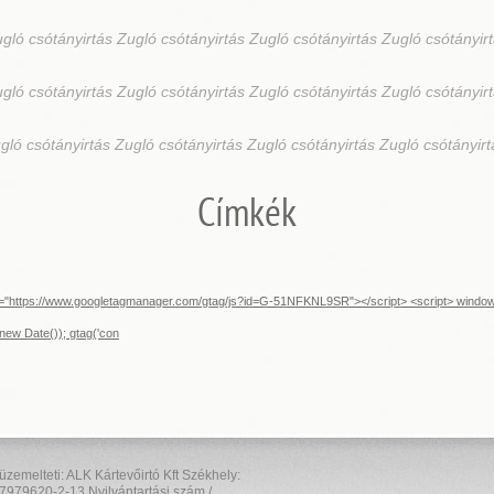
ugló
csótányirtás Zugló csótányirtás Zugló csótányirtás Zugló csótányir
ugló
csótányirtás Zugló csótányirtás Zugló csótányirtás Zugló csótányir
gló csótányirtás Zugló csótányirtás Zugló csótányirtás Zugló csótányir
Címkék
src="https://www.googletagmanager.com/gtag/js?id=G-51NFKNL9SR"></script> <script> window.d
new Date()); gtag('con
elteti: ALK Kártevőirtó Kft Székhely:
7979620-2-13 Nyilvántartási szám /