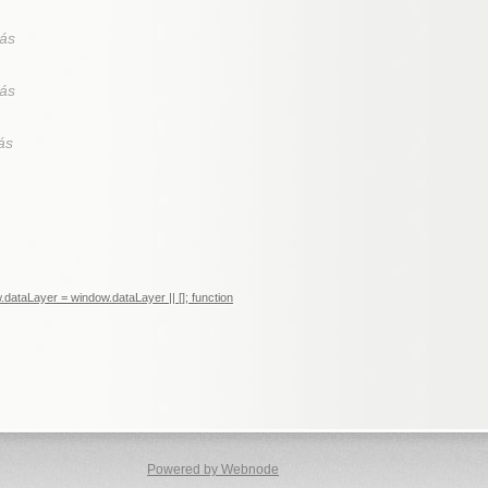
tás
tás
tás
ataLayer = window.dataLayer || []; function
Powered by Webnode