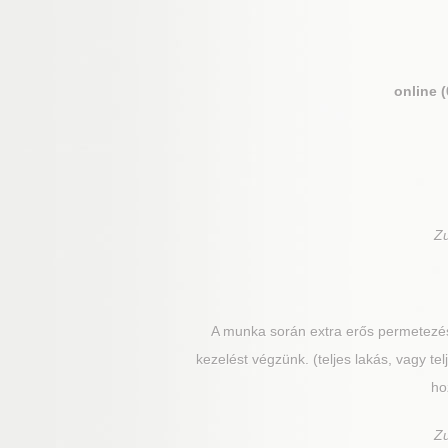
online 
Z
A munka során extra erős permetezés 
kezelést végzünk. (teljes lakás, vagy tel
ho
Z