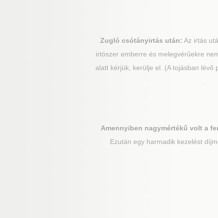
Zugló
csótányirtás után:
Az irtás ut
irtószer emberre és melegvérűekre nem 
alatt kérjük, kerülje el. (A tojásban lév
Amennyiben nagymértékű volt a fe
Ezután egy harmadik kezelést díjme