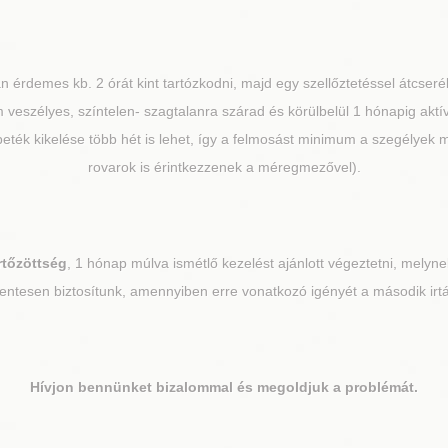
án érdemes kb. 2 órát kint tartózkodni, majd egy szellőztetéssel átcserél
veszélyes, színtelen- szagtalanra szárad és körülbelül 1 hónapig aktí
ő peték kikelése több hét is lehet, így a felmosást minimum a szegélyek me
rovarok is érintkezzenek a méregmezővel).
rtőzöttség
, 1 hónap múlva ismétlő kezelést ajánlott végeztetni, melynek
ntesen biztosítunk, amennyiben erre vonatkozó igényét a második irtás
Hívjon bennünket bizalommal és megoldjuk a problémát.