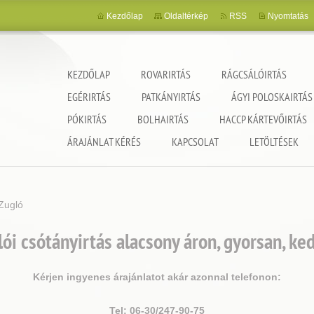
Kezdőlap
Oldaltérkép
RSS
Nyomtatás
KEZDŐLAP
ROVARIRTÁS
RÁGCSÁLÓIRTÁS
EGÉRIRTÁS
PATKÁNYIRTÁS
ÁGYI POLOSKAIRTÁS
PÓKIRTÁS
BOLHAIRTÁS
HACCP KÁRTEVŐIRTÁS
ncia
ÁRAJÁNLAT KÉRÉS
KAPCSOLAT
LETÖLTÉSEK
Zugló
ói csótányirtás alacsony áron, gyorsan, ke
Kérjen ingyenes árajánlatot akár azonnal telefonon:
Tel: 06-30/247-90-75