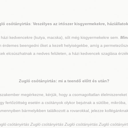
gló
csótányirtás
:
Veszélyes az irtószer kisgyermekekre, háziállato
, házi kedvencekre (kutya, macska), sőt még kisgyermekekre sem.
Min
nem érdemes beengedni őket a kezelt helyiségekbe, amíg a permetezősz
kek elcsúszhatnak a nedves felületen, a házi kedvencek szaglása érzé
Zugló
csótányirtás: mi a teendő előtt és után?
 szakember megérkezne, kérjük, hogy a csomagoltatlan élelmiszereket 
Nagy fertőzöttség esetén a csótányok olykor bejutnak a sütőbe, mikrób
amennyiben bármelyikben találkozott a rovarokkal, jelezze kollégánknak
ugló
csótányirtás Zugló csótányirtás Zugló csótányirtás Zugló csótányir