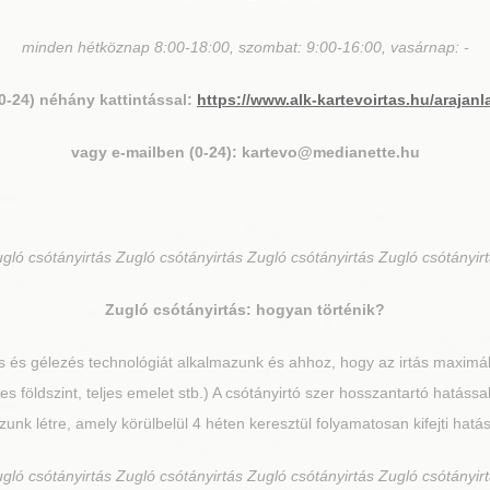
minden hétköznap 8:00-18:00, szombat: 9:00-16:00, vasárnap: -
(0-24) néhány kattintással:
https://www.alk-kartevoirtas.hu/arajanl
vagy e-mailben (0-24): kartevo@medianette.hu
ugló
csótányirtás Zugló csótányirtás Zugló csótányirtás Zugló csótányir
Zugló
csótányirtás: hogyan történik?
és gélezés technológiát alkalmazunk és ahhoz, hogy az irtás maximáli
jes földszint, teljes emelet stb.) A csótányirtó szer hosszantartó hatás
zunk létre, amely körülbelül 4 héten keresztül folyamatosan kifejti hatás
ugló
csótányirtás Zugló csótányirtás Zugló csótányirtás Zugló csótányir