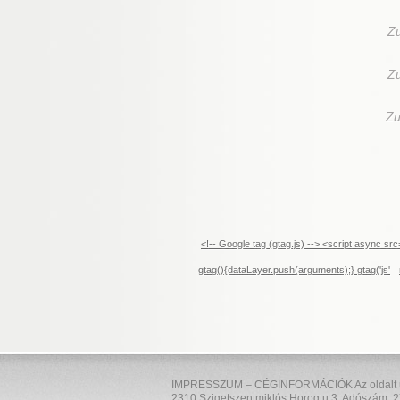
Z
Z
Zu
<!-- Google tag (gtag.js) --> <script async 
gtag(){dataLayer.push(arguments);} gtag('js'
IMPRESSZUM – CÉGINFORMÁCIÓK Az oldalt üzem
2310 Szigetszentmiklós Horog u 3. Adószám: 2