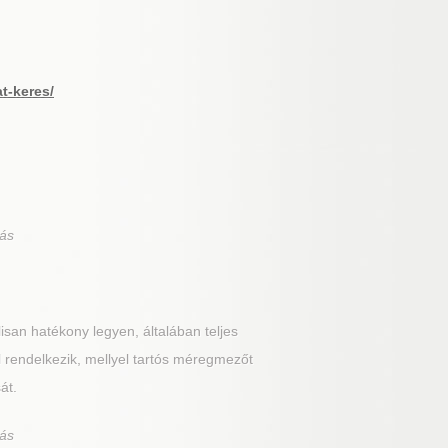
at-keres/
tás
san hatékony legyen, általában teljes
sal rendelkezik, mellyel tartós méregmezőt
át.
tás