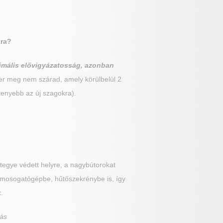
kra?
imális elővigyázatosság, azonban
er meg nem szárad, amely körülbelül 2
kenyebb az új szagokra).
tegye védett helyre, a nagybútorokat
a, mosogatógépbe, hűtőszekrénybe is, így
.
tás