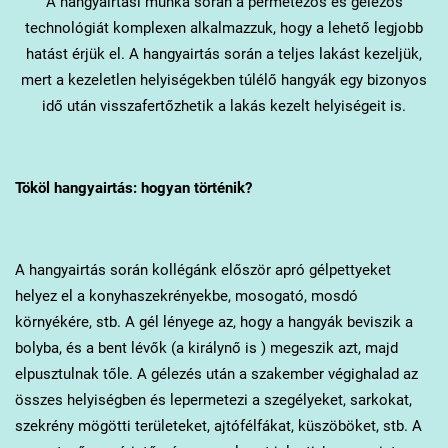
A hangyairtási munka során a permetezős és gélezős
technológiát komplexen alkalmazzuk, hogy a lehető legjobb
hatást érjük el. A hangyairtás során a teljes lakást kezeljük,
mert a kezeletlen helyiségekben túlélő hangyák egy bizonyos
idő után visszafertőzhetik a lakás kezelt helyiségeit is.
Tököl
hangyairtás: hogyan történik?
A hangyairtás során kollégánk először apró gélpettyeket
helyez el a konyhaszekrényekbe, mosogató, mosdó
környékére, stb. A gél lényege az, hogy a hangyák beviszik a
bolyba, és a bent lévők (a királynő is ) megeszik azt, majd
elpusztulnak tőle. A gélezés után a szakember végighalad az
összes helyiségben és lepermetezi a szegélyeket, sarkokat,
szekrény mögötti területeket, ajtófélfákat, küszöböket, stb. A