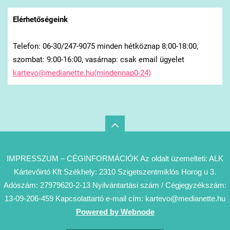
Elérhetőségeink
Telefon: 06-30/247-9075 minden hétköznap 8:00-18:00,
szombat: 9:00-16:00, vasárnap: csak email ügyelet
kartevo@medianette.hu(mindennap0-24)
IMPRESSZUM – CÉGINFORMÁCIÓK Az oldalt üzemelteti: ALK
Kártevőirtó Kft Székhely: 2310 Szigetszentmiklós Horog u 3.
Adószám: 27979620-2-13 Nyilvántartási szám / Cégjegyzékszám:
13-09-206-459 Kapcsolattartó e-mail cím: kartevo@medianette.hu
Powered by Webnode