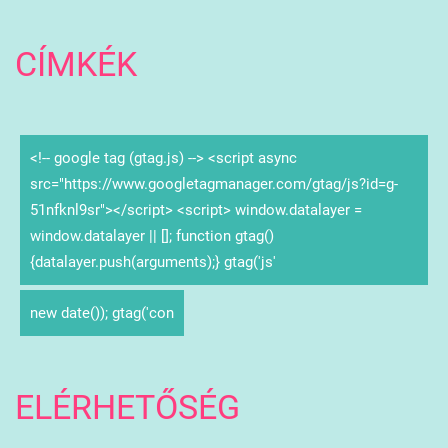
CÍMKÉK
<!-- google tag (gtag.js) --> <script async
src="https://www.googletagmanager.com/gtag/js?id=g-
51nfknl9sr"></script> <script> window.datalayer =
window.datalayer || []; function gtag()
{datalayer.push(arguments);} gtag('js'
new date()); gtag('con
ELÉRHETŐSÉG