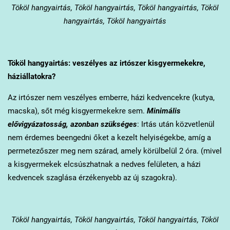
Tököl
hangyairtás, Tököl hangyairtás, Tököl hangyairtás, Tököl
hangyairtás, Tököl hangyairtás
Tököl
hangyairtás: veszélyes az irtószer kisgyermekekre,
háziállatokra?
Az irtószer nem veszélyes emberre, házi kedvencekre (kutya,
macska), sőt még kisgyermekekre sem.
Minimális
elővigyázatosság, azonban szükséges
: Irtás után közvetlenül
nem érdemes beengedni őket a kezelt helyiségekbe, amíg a
permetezőszer meg nem szárad, amely körülbelül 2 óra. (mivel
a kisgyermekek elcsúszhatnak a nedves felületen, a házi
kedvencek szaglása érzékenyebb az új szagokra).
Tököl
hangyairtás, Tököl hangyairtás, Tököl hangyairtás, Tököl