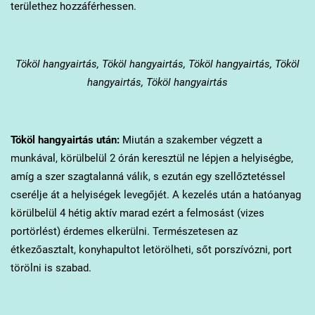
területhez hozzáférhessen.
Tököl
hangyairtás, Tököl hangyairtás, Tököl hangyairtás, Tököl
hangyairtás, Tököl hangyairtás
Tököl
hangyairtás után:
Miután a szakember végzett a
munkával, körülbelül 2 órán keresztül ne lépjen a helyiségbe,
amíg a szer szagtalanná válik, s ezután egy szellőztetéssel
cserélje át a helyiségek levegőjét. A kezelés után a hatóanyag
körülbelül 4 hétig aktív marad ezért a felmosást (vizes
portörlést) érdemes elkerülni. Természetesen az
étkezőasztalt, konyhapultot letörölheti, sőt porszívózni, port
törölni is szabad.