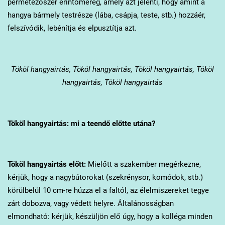
permetezőszer érintőméreg, amely azt jelenti, hogy amint a
hangya bármely testrésze (lába, csápja, teste, stb.) hozzáér,
felszívódik, lebénítja és elpusztítja azt.
Tököl
hangyairtás, Tököl hangyairtás, Tököl hangyairtás, Tököl
hangyairtás, Tököl hangyairtás
Tököl
hangyairtás: mi a teendő előtte utána?
Tököl
hangyairtás előtt:
Mielőtt a szakember megérkezne,
kérjük, hogy a nagybútorokat (szekrénysor, komódok, stb.)
körülbelül 10 cm-re húzza el a faltól, az élelmiszereket tegye
zárt dobozva, vagy védett helyre. Általánosságban
elmondható: kérjük, készüljön elő úgy, hogy a kolléga minden