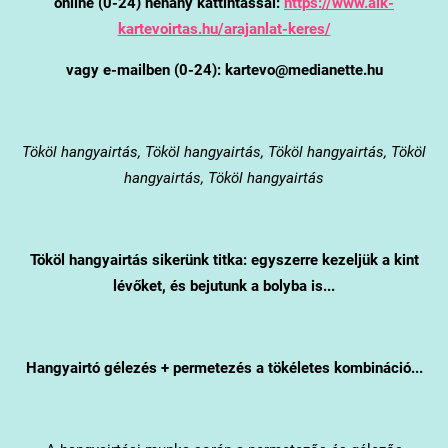
online (0-24) néhány kattintással:
https://www.alk-
kartevoirtas.hu/arajanlat-keres/
vagy e-mailben (0-24): kartevo@medianette.hu
Tököl
hangyairtás, Tököl hangyairtás, Tököl hangyairtás, Tököl
hangyairtás, Tököl hangyairtás
Tököl
hangyairtás sikerünk titka: egyszerre kezeljük a kint
lévőket, és bejutunk a bolyba is...
Hangyairtó gélezés + permetezés a tökéletes kombináció...