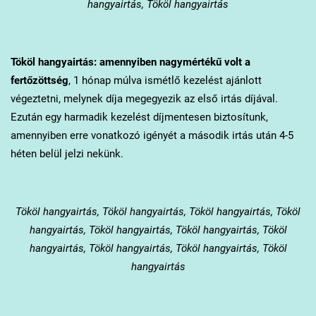
hangyairtás, Tököl hangyairtás
Tököl
hangyairtás: amennyiben nagymértékű volt a
fertőzöttség
, 1 hónap múlva ismétlő kezelést ajánlott
végeztetni, melynek díja megegyezik az első irtás díjával.
Ezután egy harmadik kezelést díjmentesen biztosítunk,
amennyiben erre vonatkozó igényét a második irtás után 4-5
héten belül jelzi nekünk.
Tököl
hangyairtás, Tököl hangyairtás, Tököl hangyairtás, Tököl
hangyairtás, Tököl hangyairtás, Tököl hangyairtás, Tököl
hangyairtás, Tököl hangyairtás, Tököl hangyairtás, Tököl
hangyairtás