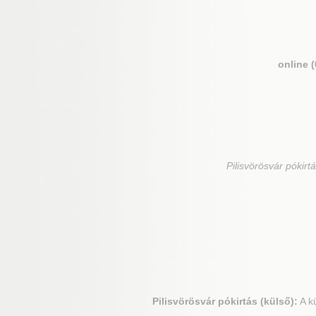
online 
Pilisvörösvár
pókirtá
Pilisvörösvár
pókirtás (külső):
A kü