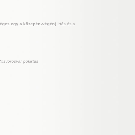
séges egy a közepén-végén)
irtás és a
Pilisvörösvár pókirtás