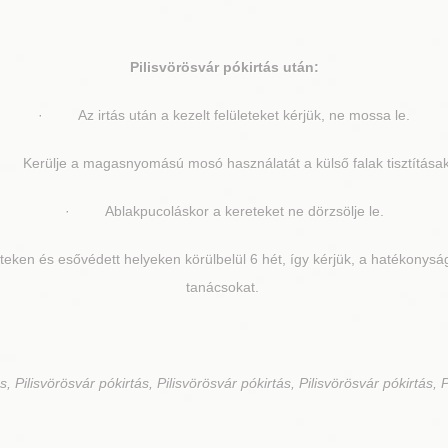
Pilisvörösvár
pókirtás után:
· Az irtás után a kezelt felületeket kérjük, ne mossa le.
Kerülje a magasnyomású mosó használatát a külső falak tisztításak
· Ablakpucoláskor a kereteket ne dörzsölje le.
eken és esővédett helyeken körülbelül 6 hét, így kérjük, a hatékonyság
tanácsokat.
s, Pilisvörösvár pókirtás, Pilisvörösvár pókirtás, Pilisvörösvár pókirtás, 