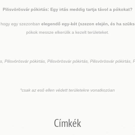
Pilisvörösvár
pókirtás: Egy irtás meddig tartja távol a pókokat?
k, hogy egy szezonban
elegendő egy-két (szezon elején, és ha szük
pókok messze elkerülik a kezelt területeket.
s, Pilisvörösvár pókirtás, Pilisvörösvár pókirtás, Pilisvörösvár pókirtás, 
*csak az eső ellen védett területekre vonatkozóan
Címkék