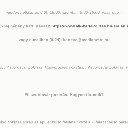
minden hétköznap 8:00-18:00, szombat: 9:00-16:00, vasárnap: -
(0-24) néhány kattintással:
https://www.alk-kartevoirtas.hu/arajanl
vagy e-mailben (0-24): kartevo@medianette.hu
s, Pilisvörösvár pókirtás, Pilisvörösvár pókirtás, Pilisvörösvár pókirtás, 
Pilisvörösvár
pókirtás: Hogyan történik?
lső pókirtás során az épület külső felületeit kezeljük: falazat felső per