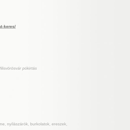
at-keres/
Pilisvörösvár pókirtás
eme, nyílászárók, burkolatok, ereszek,