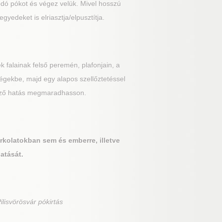
kodó pókot és végez velük. Mivel hosszú
edeket is elriasztja/elpusztítja.
k falainak felső peremén, plafonjain, a
iségekbe, majd egy alapos szellőztetéssel
gmező hatás megmaradhasson.
urkolatokban sem és emberre, illetve
hatását.
Pilisvörösvár pókirtás