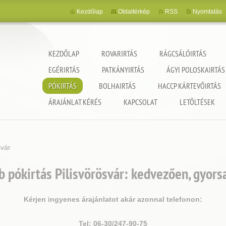
Kezdőlap
Oldaltérkép
RSS
Nyomtatás
KEZDŐLAP
ROVARIRTÁS
RÁGCSÁLÓIRTÁS
EGÉRIRTÁS
PATKÁNYIRTÁS
ÁGYI POLOSKAIRTÁS
PÓKIRTÁS
BOLHAIRTÁS
HACCP KÁRTEVŐIRTÁS
ncia
ÁRAJÁNLAT KÉRÉS
KAPCSOLAT
LETÖLTÉSEK
svár
 pókirtás Pilisvörösvár: kedvezően, gyors
Kérjen ingyenes árajánlatot akár azonnal telefonon:
Tel: 06-30/247-90-75