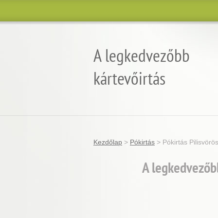
A legkedvezőbb
kártevőirtás
Garantált minőség, eredmény és árgara
Kezdőlap
>
Pókirtás
>
Pókirtás Pilisvörö
A legkedvezőbb