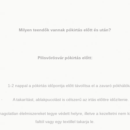
Milyen teendők vannak pókirtás előtt és után?
Pilisvörösvár
pókirtás előtt:
1-2 nappal a pókirtás időpontja előtt távolítsa el a zavaró pókhálók
· A takarítást, ablakpucolást is célszerű az irtás előttre időzítenie.
olatlan élelmiszereket tegye védett helyre, illetve a kezeltetni nem k
faltól vagy egy textillel takarja le.