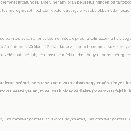
tó permetet juttatunk ki, amely néhány órán belül kiűz minden ott tartóz
tartós méregmezőt hozhatunk vele létre, így a későbbiekben odamászó egy
ső pókirtás során a fentiekben említett eljárást alkalmazzuk a helyisége
tás után érdemes körülbelül 2 órán keresztül nem bemenni a kezelt hely
 A kezelés után kérjük, ne mossa le a felületeket, hogy a tartós mére
íntelenre szárad, nem tesz kárt a vakolatban vagy egyéb kényes b
atokra veszélytelen, mivel csak hidegvérűekre (rovarokra) fejti ki 
s, Pilisvörösvár pókirtás, Pilisvörösvár pókirtás, Pilisvörösvár pókirtás, 