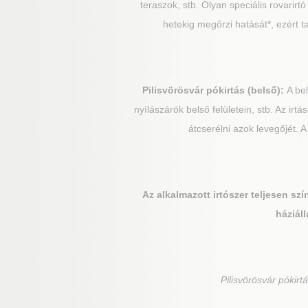
teraszok, stb. Olyan speciális rovarir
hetekig megőrzi hatását*, ezért 
Pilisvörösvár
pókirtás (belső):
A bel
nyílászárók belső felületein, stb. Az ir
átcserélni azok levegőjét.
Az alkalmazott irtószer teljesen sz
háziáll
Pilisvörösvár
pókirtá