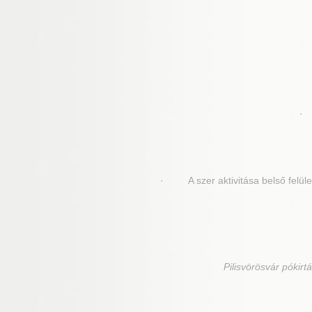
· 
· A szer aktivitása belső felület
Pilisvörösvár
pókirtá