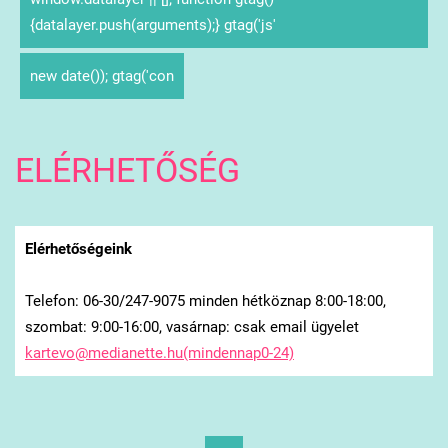
{datalayer.push(arguments);} gtag('js'
new date()); gtag('con
ELÉRHETŐSÉG
Elérhetőségeink
Telefon: 06-30/247-9075 minden hétköznap 8:00-18:00,
szombat: 9:00-16:00, vasárnap: csak email ügyelet
kartevo@medianette.hu(mindennap0-24)