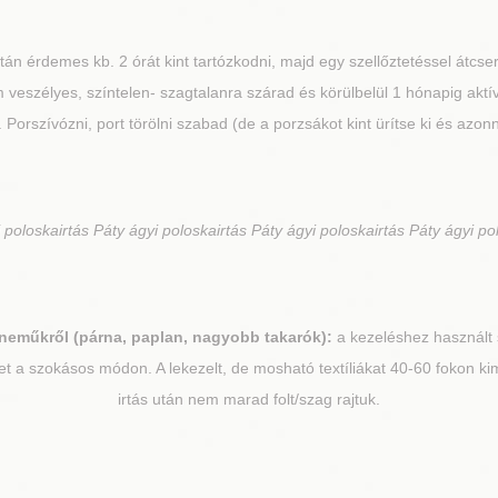
tán érdemes kb. 2 órát kint tartózkodni, majd egy szellőztetéssel átcser
veszélyes, színtelen- szagtalanra szárad és körülbelül 1 hónapig aktí
el. Porszívózni, port törölni szabad (de a porzsákot kint ürítse ki és azon
 poloskairtás Páty ágyi poloskairtás Páty ágyi poloskairtás Páty ágyi po
yneműkről (párna, paplan, nagyobb takarók):
a kezeléshez használt 
et a szokásos módon. A lekezelt, de mosható textíliákat 40-60 fokon k
irtás után nem marad folt/szag rajtuk.