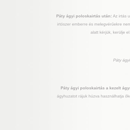
Páty
ágyi poloskairtás után:
Az irtás u
irtószer emberre és melegvérűekre nem 
alatt kérjük, kerülje 
Páty
ágyi
Páty
ágyi poloskairtás a kezelt ág
ágyhuzatot rájuk húzva használhatja ők