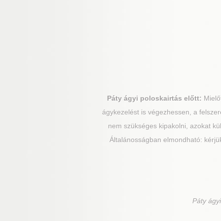
Páty
ágyi poloskairtás előtt:
Mielő
ágykezelést is végezhessen, a felszere
nem szükséges kipakolni, azokat külső
Általánosságban elmondható: kérjük
Páty
ágyi