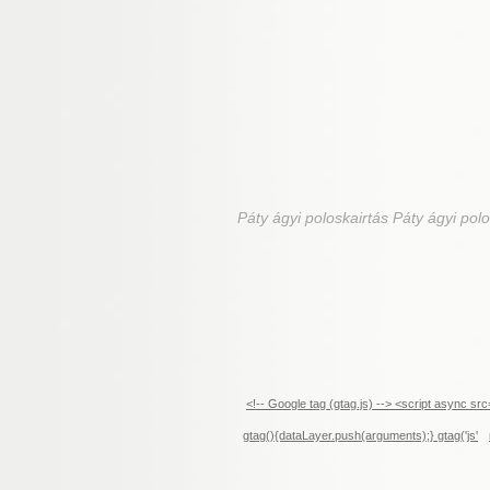
Páty
ágyi poloskairtás Páty ágyi polo
<!-- Google tag (gtag.js) --> <script async 
gtag(){dataLayer.push(arguments);} gtag('js'