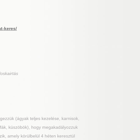
at-keres/
loskairtás
ezzük (ágyak teljes kezelése, karnisok,
félfák, küszöbök), hogy megakadályozzuk
ik, amely körülbelül 4 héten keresztül