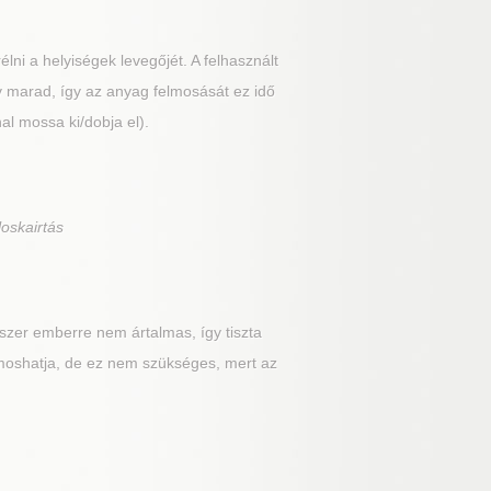
élni a helyiségek levegőjét. A felhasznált
v marad, így az anyag felmosását ez idő
nal mossa ki/dobja el).
loskairtás
szer emberre nem ártalmas, így tiszta
imoshatja, de ez nem szükséges, mert az