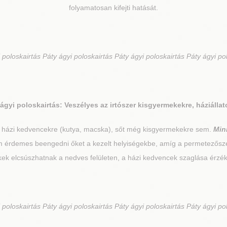
folyamatosan kifejti hatását.
 poloskairtás Páty ágyi poloskairtás Páty ágyi poloskairtás Páty ágyi po
ágyi poloskairtás: Veszélyes az irtószer kisgyermekekre, háziálla
, házi kedvencekre (kutya, macska), sőt még kisgyermekekre sem.
Min
nem érdemes beengedni őket a kezelt helyiségekbe, amíg a permetezősz
kek elcsúszhatnak a nedves felületen, a házi kedvencek szaglása érzé
 poloskairtás Páty ágyi poloskairtás Páty ágyi poloskairtás Páty ágyi po