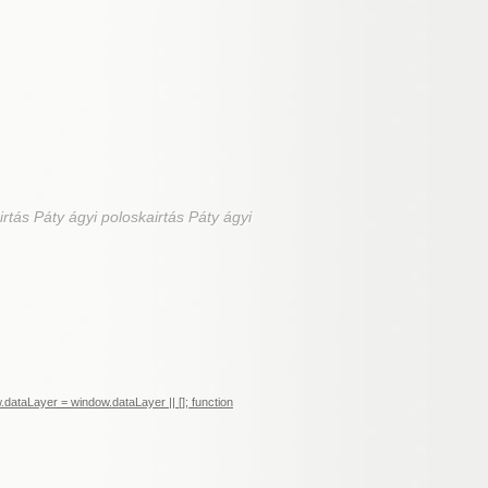
irtás Páty ágyi poloskairtás Páty ágyi
ataLayer = window.dataLayer || []; function