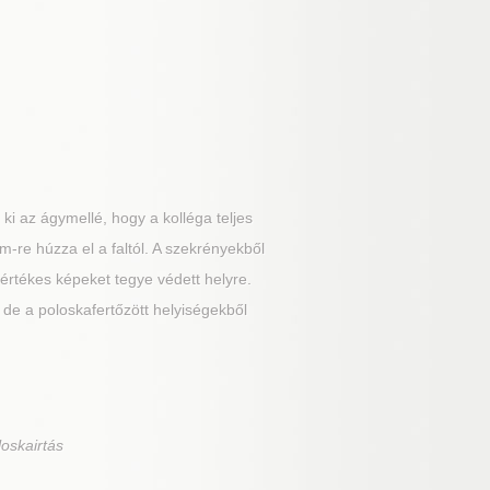
i az ágymellé, hogy a kolléga teljes
m-re húzza el a faltól. A szekrényekből
z értékes képeket tegye védett helyre.
de a poloskafertőzött helyiségekből
loskairtás