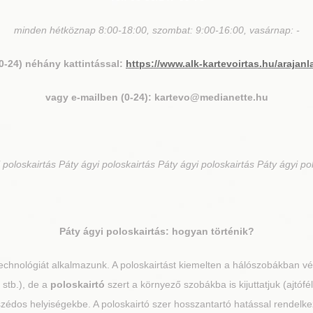
minden hétköznap 8:00-18:00, szombat: 9:00-16:00, vasárnap: -
(0-24) néhány kattintással:
https://www.alk-kartevoirtas.hu/arajanl
vagy e-mailben (0-24): kartevo@medianette.hu
 poloskairtás Páty ágyi poloskairtás Páty ágyi poloskairtás Páty ágyi po
Páty
ágyi poloskairtás: hogyan történik?
chnológiát alkalmazunk. A poloskairtást kiemelten a hálószobákban vég
 stb.), de a
poloskairtó
szert a környező szobákba is kijuttatjuk (ajtó
zédos helyiségekbe. A poloskairtó szer hosszantartó hatással rendelkez