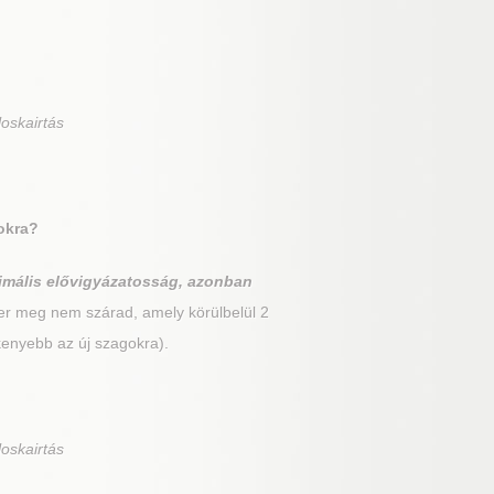
loskairtás
tokra?
imális elővigyázatosság, azonban
er meg nem szárad, amely körülbelül 2
kenyebb az új szagokra).
loskairtás