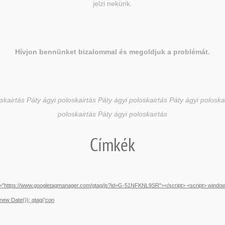
jelzi nekünk.
Hívjon bennünket bizalommal és megoldjuk a problémát.
skairtás Páty ágyi poloskairtás Páty ágyi poloskairtás Páty ágyi poloska
poloskairtás Páty ágyi poloskairtás
Címkék
src="https://www.googletagmanager.com/gtag/js?id=G-51NFKNL9SR"></script> <script> window.d
new Date()); gtag('con