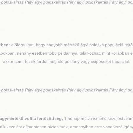
 poloskairtás Páty ágyi poloskairtás Páty ágyi poloskairtás Páty ágyi po
étben:
előfordulhat, hogy nagyobb mértékű ágyi poloska populáció rej
napokban, néhány esetben több példánnyal találkozhat, mint korábban é
akkor sem, ha előfordul még élő példány vagy csípéseket tapasztal.
 poloskairtás Páty ágyi poloskairtás Páty ágyi poloskairtás Páty ágyi po
gymértékű volt a fertőzöttség,
1 hónap múlva ismétlő kezelést aján
adik kezelést díjmentesen biztosítunk, amennyiben erre vonatkozó igény