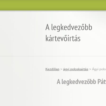
A legkedvezőbb
kártevőirtás
Garantált minőség, eredmény és árgara
Kezdőlap
>
ágyi poloskairtás
>
Ágyi polo
A legkedvezőbb Páty