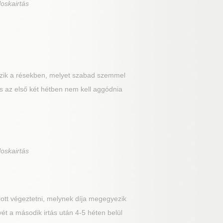
loskairtás
tőzik a résekben, melyet szabad szemmel
s az első két hétben nem kell aggódnia
loskairtás
lott végeztetni, melynek díja megegyezik
ét a második irtás után 4-5 héten belül