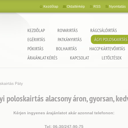
Kezdőlap
Oldaltérkép
RSS
Nyomtatás
KEZDŐLAP
ROVARIRTÁS
RÁGCSÁLÓIRTÁS
EGÉRIRTÁS
PATKÁNYIRTÁS
ÁGYI POLOSKAIRTÁS
PÓKIRTÁS
BOLHAIRTÁS
HACCP KÁRTEVŐIRTÁS
ncia
ÁRAJÁNLAT KÉRÉS
KAPCSOLAT
LETÖLTÉSEK
skairtás Páty
i poloskairtás alacsony áron, gyorsan, ke
Kérjen ingyenes árajánlatot akár azonnal telefonon:
Tel: 06-30/247-90-75