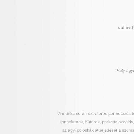
online 
Páty
ágyi
A munka során extra erős permetezés te
konnektorok, bútorok, parketta szegély,
az ágyi poloskák átterjedését a szoms