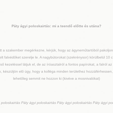
Páty
ágyi poloskairtás: mi a teendő előtte és utána?
tt a szakember megérkezne, kérjük, hogy az ágyneműtartóból pakoljon k
lt falvédőket szerelje le. A nagybútorokat (szekrénysor) körülbelül 10 c
 kezeléssel látjuk el, de az íróasztalról a fontos papírokat, a falról a
, készüljön elő úgy, hogy a kolléga minden területhez hozzáférhessen, 
lehetőleg semmit ne hozzon ki (kivéve a mosnivalókat)
 poloskairtás Páty ágyi poloskairtás Páty ágyi poloskairtás Páty ágyi po