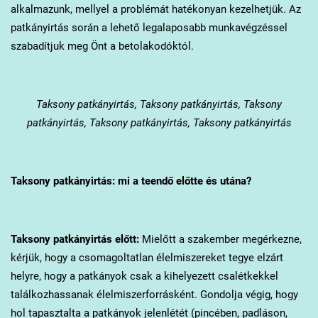
alkalmazunk, mellyel a problémát hatékonyan kezelhetjük. Az
patkányirtás során a lehető legalaposabb munkavégzéssel
szabadítjuk meg Önt a betolakodóktól.
Taksony
patkányirtás, Taksony patkányirtás, Taksony
patkányirtás, Taksony patkányirtás, Taksony patkányirtás
Taksony
patkányirtás: mi a teendő előtte és utána?
Taksony
patkányirtás előtt:
Mielőtt a szakember megérkezne,
kérjük, hogy a csomagoltatlan élelmiszereket tegye elzárt
helyre, hogy a patkányok csak a kihelyezett csalétkekkel
találkozhassanak élelmiszerforrásként. Gondolja végig, hogy
hol tapasztalta a patkányok jelenlétét (pincében, padláson,