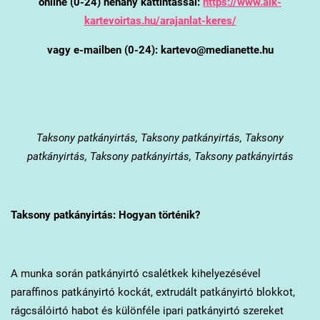
online (0-24) néhány kattintással:
https://www.alk-
kartevoirtas.hu/arajanlat-keres/
vagy e-mailben (0-24): kartevo@medianette.hu
Taksony
patkányirtás, Taksony patkányirtás, Taksony
patkányirtás, Taksony patkányirtás, Taksony patkányirtás
Taksony
patkányirtás: Hogyan történik?
A munka során patkányirtó csalétkek kihelyezésével
paraffinos patkányirtó kockát, extrudált patkányirtó blokkot,
rágcsálóirtó habot és különféle ipari patkányirtó szereket