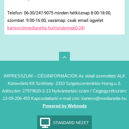
Telefon: 06-30/247-9075 minden hétköznap 8:00-18:00,
szombat: 9:00-16:00, vasárnap: csak email ügyelet
kartevo@medianette.hu(mindennap0-24)
IMPRESSZUM – CÉGINFORMÁCIÓK Az oldalt üzemelteti: ALK
Kártevőirtó Kft Székhely: 2310 Szigetszentmiklós Horog u 3.
Adószám: 27979620-2-13 Nyilvántartási szám / Cégjegyzékszám:
13-09-206-459 Kapcsolattartó e-mail cím: kartevo@medianette.hu
Powered by Webnode
STANDARD NÉZET