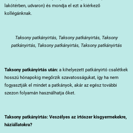
lakótérben, udvaron) és mondja el ezt a kiérkező
kollégánknak.
Taksony
patkányirtás, Taksony patkányirtás, Taksony
patkányirtás, Taksony patkányirtás, Taksony patkányirtás
Taksony
patkányirtás után:
a kihelyezett patkányirtó csalétkek
hosszú hónapokig megőrzik szavatosságukat, így ha nem
fogyasztják el mindet a patkányok, akár az egész további
szezon folyamán használhatja őket.
Taksony
patkányirtás: Veszélyes az irtószer kisgyermekekre,
háziállatokra?