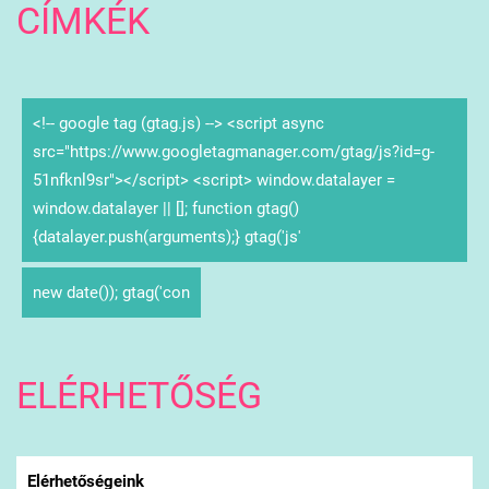
CÍMKÉK
<!-- google tag (gtag.js) --> <script async
src="https://www.googletagmanager.com/gtag/js?id=g-
51nfknl9sr"></script> <script> window.datalayer =
window.datalayer || []; function gtag()
{datalayer.push(arguments);} gtag('js'
new date()); gtag('con
ELÉRHETŐSÉG
Elérhetőségeink