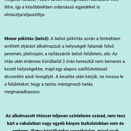
létre, így a későbbiekben odamászó egyedeket is
elriasztja/elpusztítja.
Monor
pókirtás (belső):
A belső pókirtás során a fentiekben
említett eljárást alkalmazzuk a helyiségek falainak felső
peremén, plafonjain, a nyílászárók belső felületein, stb. Az
irtás után érdemes körülbelül 2 órán keresztül nem bemenni a
kezelt helyiségekbe, majd egy alapos szellőztetéssel
átcserélni azok levegőjét. A kezelés után kérjük, ne mossa le
a felületeket, hogy a tartós méregmező hatás
megmaradhasson.
Az alkalmazott irtószer teljesen színtelenre szárad, nem tesz
kárt a vakolatban vagy egyéb kényes burkolatokban sem és
emberre, illetve háziállatokra veszélytelen, mivel csak