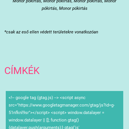
Monor
pókirtás, Monor pókirtás, Monor pókirtás, Monor
pókirtás, Monor pókirtás
*csak az eső ellen védett területekre vonatkozóan
CÍMKÉK
<!-- google tag (gtag.js) --> <script async
src="https://www.googletagmanager.com/gtag/js?id=g-
51nfknl9sr"></script> <script> window.datalayer =
window.datalayer || []; function gtag()
{datalayer.push(arguments);} gtag('js'