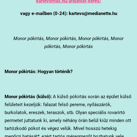
kartevoirtas.hu/arajanlat-keres/
vagy e-mailben (0-24): kartevo@medianette.hu
Monor
pókirtás, Monor pókirtás, Monor pókirtás, Monor
pókirtás, Monor pókirtás
Monor
pókirtás: Hogyan történik?
Monor
pókirtás (külső):
A külső pókirtás során az épület külső
felületeit kezeljük: falazat felső pereme, nyílászárók,
burkolatok, ereszek, teraszok, stb. Olyan speciális rovarirtó
permetet juttatunk ki, amely néhány órán belül kiűz minden ott
tartózkodó pókot és végez velük. Mivel hosszú hetekig
megőrzi hatását*, ezért tartós méregmezőt hozhatunk vele