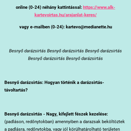
online (0-24) néhány kattintással:
https://www.alk-
kartevoirtas.hu/arajanlat-keres/
vagy e-mailben (0-24): kartevo@medianette.hu
Besnyő
darázsirtás Besnyő darázsirtás Besnyő darázsirtás
Besnyő darázsirtás Besnyő darázsirtás
Besnyő
darázsirtás: Hogyan történik a darázsirtás-
távoltartás?
Besnyő
darázsirtás - Nagy, kifejlett fészek kezelése:
(padláson, redőnytokban) amennyiben a darazsak beköltöztek
a padlásra, redőnytokba, vagy jól körülhatárolható területen