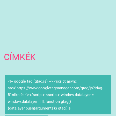
CÍMKÉK
<!-- google tag (gtag.js) --> <script async
src="https://www.googletagmanager.com/gtag/js?id=g-
51nfknl9sr"></script> <script> window.datalayer =
window.datalayer || []; function gtag()
{datalayer.push(arguments);} gtag('js'