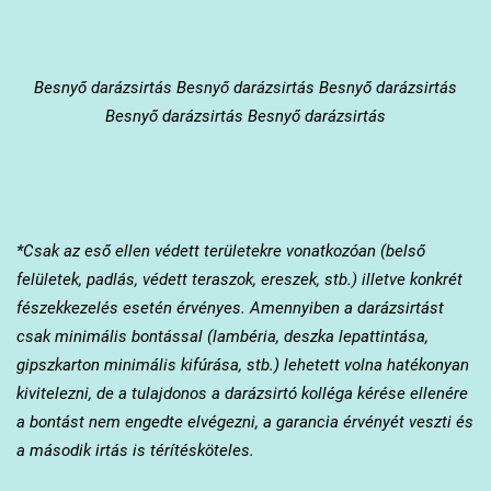
Besnyő
darázsirtás Besnyő darázsirtás Besnyő darázsirtás
Besnyő darázsirtás Besnyő darázsirtás
*Csak az eső ellen védett területekre vonatkozóan (belső
felületek, padlás, védett teraszok, ereszek, stb.) illetve konkrét
fészekkezelés esetén érvényes. Amennyiben a darázsirtást
csak minimális bontással (lambéria, deszka lepattintása,
gipszkarton minimális kifúrása, stb.) lehetett volna hatékonyan
kivitelezni, de a tulajdonos a darázsirtó kolléga kérése ellenére
a bontást nem engedte elvégezni, a garancia érvényét veszti és
a második irtás is térítésköteles.