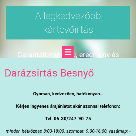
A legkedvezőbb
kártevőirtás
Garantált minőség, eredmény és
árgarancia
Darázsirtás Besnyő
Gyorsan, kedvezően, hatékonyan…
Kérjen ingyenes árajánlatot akár azonnal telefonon:
Tel: 06-30/247-90-75
minden hétköznap 8:00-18:00, szombat: 9:00-16:00, vasárnap: -