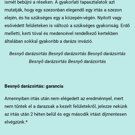
ismét bebújni a réseken. A gyakorlati tapasztalatok azt
mutatják, hogy egy szezonban elegendő egy irtás a szezon
elején, és ha szükséges egy a közepén-végén. Nyitott vagy
esővédett felületeken is változó a szükséges gyakoriság. Erdő
melletti, kerti tóval és medencével rendelkező kertekben
általában sokkal gyakoribb a darázs invázió.
Besnyő
darázsirtás Besnyő darázsirtás Besnyő darázsirtás
Besnyő darázsirtás Besnyő darázsirtás
Besnyő
darázsirtás: garancia
Amennyiben irtás után nem elégedett az eredménnyel, mert
nem tűntek el a darazsak a kezelt felületekről, jelezze nekünk
az irtás után 2 héten belül és egy második irtást díjmentesen
elvégzünk.*