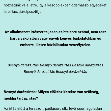
hozhatunk vele létre, így a későbbiekben odamászó egyedeket
is elriasztja/elpusztítja.
Az alkalmazott irtószer teljesen színtelenre szárad, nem tesz
kárt a vakolatban vagy egyéb kényes burkolatokban és
emberre, illetve háziállatokra veszélytelen.
Besnyő
darázsirtás Besnyő darázsirtás Besnyő darázsirtás
Besnyő darázsirtás Besnyő darázsirtás
Besnyő
darázsirtás: Milyen előkészületekre van szükség,
meddig tart az irtás?
Az irtás előtt a teraszon, padláson, stb. lévő csomagolatlan