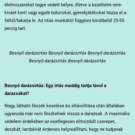
élelmiszereket tegye védett helyre, illetve a kezeltetni nem
kívánt kerti vagy egyéb bútorokat, gyerekjátékokat húzza el a
faltól/takarja le. Az irtás munkától függően körülbelül 25-55
percig tart.
Besnyő
darázsirtás Besnyő darázsirtás Besnyő darázsirtás
Besnyő darázsirtás Besnyő darázsirtás
Besnyő
darázsirtás: Egy irtás meddig tartja távol a
darazsakat?
Nagy, látható fészek kezelése és eltávolítása után általában
ugyanoda már nem fészkelnek vissza a darazsak. A maximális
védelem érdekében az esetlegesen elmozdult cserepet,
deszkát, lambériát érdemes helyreállítani, hogy ne tudjanak