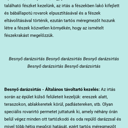
található fészket kezelünk, az irtás a fészekben lakó kifejlett
és bábállapotú rovarok elpusztításával és a fészek
eltávolításával történik, ezután tartós méregmezőt hozunk
létre a fészek közvetlen környékén, hogy az ismételt
fészekrakást megelőzzük.
Besnyő
darázsirtás Besnyő darázsirtás Besnyő darázsirtás
Besnyő darázsirtás Besnyő darázsirtás
Besnyő
darázsirtás - Általános távoltartó kezelés:
Az irtás
során az épület külső felületeit kezeljük: ereszek alatt,
teraszokon, ablakkeretek körül, padlástereken, stb. Olyan
speciális rovarirtó permetet juttatunk ki, amely néhány órán
belül végez minden ott tartózkodó és oda repülő darázzsal és
mivel több hétig megőrzi hatását, ezért tartós méregmezőt