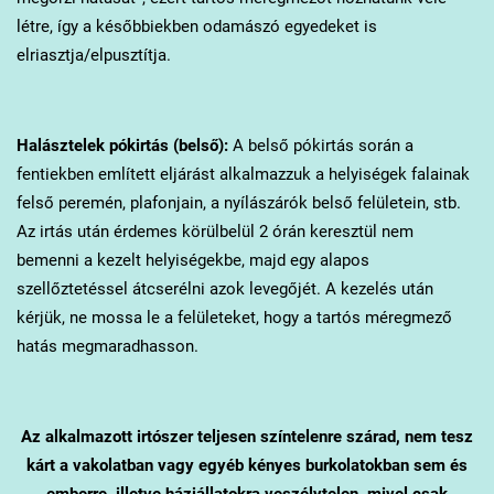
létre, így a későbbiekben odamászó egyedeket is
elriasztja/elpusztítja.
Halásztelek
pókirtás (belső):
A belső pókirtás során a
fentiekben említett eljárást alkalmazzuk a helyiségek falainak
felső peremén, plafonjain, a nyílászárók belső felületein, stb.
Az irtás után érdemes körülbelül 2 órán keresztül nem
bemenni a kezelt helyiségekbe, majd egy alapos
szellőztetéssel átcserélni azok levegőjét. A kezelés után
kérjük, ne mossa le a felületeket, hogy a tartós méregmező
hatás megmaradhasson.
Az alkalmazott irtószer teljesen színtelenre szárad, nem tesz
kárt a vakolatban vagy egyéb kényes burkolatokban sem és
emberre, illetve háziállatokra veszélytelen, mivel csak