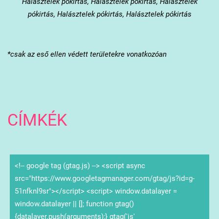
Halásztelek
pókirtás, Halásztelek pókirtás, Halásztelek
pókirtás, Halásztelek pókirtás, Halásztelek pókirtás
*csak az eső ellen védett területekre vonatkozóan
CÍMKÉK
<!-- google tag (gtag.js) --> <script async
src="https://www.googletagmanager.com/gtag/js?id=g-
51nfknl9sr"></script> <script> window.datalayer =
window.datalayer || []; function gtag()
{datalayer.push(arguments);} gtag('js'