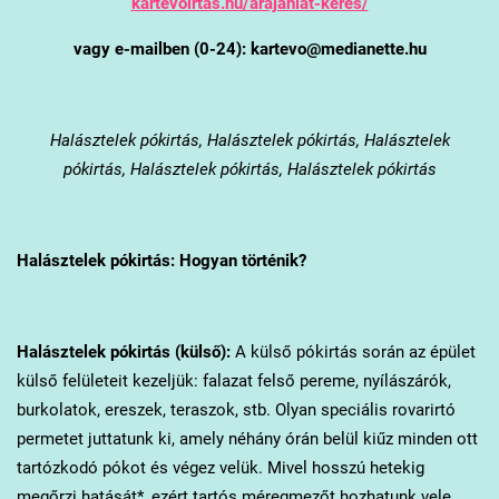
kartevoirtas.hu/arajanlat-keres/
vagy e-mailben (0-24): kartevo@medianette.hu
Halásztelek
pókirtás, Halásztelek pókirtás, Halásztelek
pókirtás, Halásztelek pókirtás, Halásztelek pókirtás
Halásztelek
pókirtás: Hogyan történik?
Halásztelek
pókirtás (külső):
A külső pókirtás során az épület
külső felületeit kezeljük: falazat felső pereme, nyílászárók,
burkolatok, ereszek, teraszok, stb. Olyan speciális rovarirtó
permetet juttatunk ki, amely néhány órán belül kiűz minden ott
tartózkodó pókot és végez velük. Mivel hosszú hetekig
megőrzi hatását*, ezért tartós méregmezőt hozhatunk vele