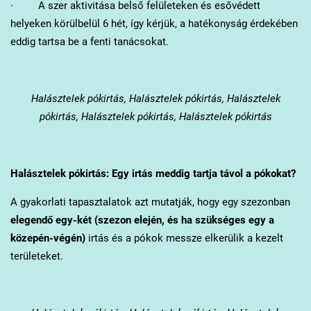
· A szer aktivitása belső felületeken és esővédett
helyeken körülbelül 6 hét, így kérjük, a hatékonyság érdekében
eddig tartsa be a fenti tanácsokat.
Halásztelek
pókirtás, Halásztelek pókirtás, Halásztelek
pókirtás, Halásztelek pókirtás, Halásztelek pókirtás
Halásztelek
pókirtás: Egy irtás meddig tartja távol a pókokat?
A gyakorlati tapasztalatok azt mutatják, hogy egy szezonban
elegendő egy-két (szezon elején, és ha szükséges egy a
közepén-végén)
irtás és a pókok messze elkerülik a kezelt
területeket.