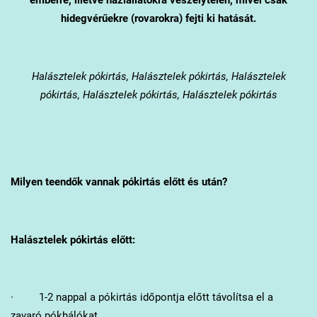
hidegvérűekre (rovarokra) fejti ki hatását.
Halásztelek
pókirtás, Halásztelek pókirtás, Halásztelek
pókirtás, Halásztelek pókirtás, Halásztelek pókirtás
Milyen teendők vannak pókirtás előtt és után?
Halásztelek
pókirtás előtt:
· 1-2 nappal a pókirtás időpontja előtt távolítsa el a
zavaró pókhálókat.