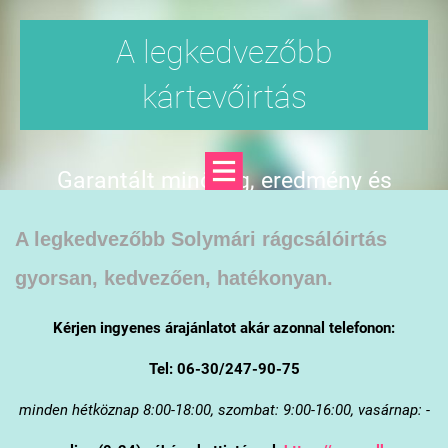
A legkedvezőbb
kártevőirtás
Garantált minőség, eredmény és
árgarancia
A legkedvezőbb Solymári rágcsálóirtás
gyorsan, kedvezően, hatékonyan.
Kérjen ingyenes árajánlatot akár azonnal telefonon:
Tel: 06-30/247-90-75
minden hétköznap 8:00-18:00, szombat: 9:00-16:00, vasárnap: -