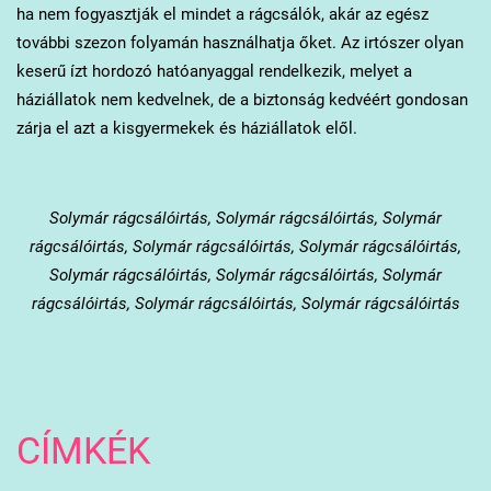
ha nem fogyasztják el mindet a rágcsálók, akár az egész
további szezon folyamán használhatja őket. Az irtószer olyan
keserű ízt hordozó hatóanyaggal rendelkezik, melyet a
háziállatok nem kedvelnek, de a biztonság kedvéért gondosan
zárja el azt a kisgyermekek és háziállatok elől.
Solymár
rágcsálóirtás, Solymár rágcsálóirtás, Solymár
rágcsálóirtás, Solymár rágcsálóirtás, Solymár rágcsálóirtás,
Solymár rágcsálóirtás, Solymár rágcsálóirtás, Solymár
rágcsálóirtás, Solymár rágcsálóirtás, Solymár rágcsálóirtás
CÍMKÉK