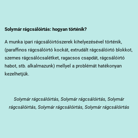
Solymár
rágcsálóirtás: hogyan történik?
A munka ipari rágcsálóirtószerek kihelyezésével történik,
(paraffinos rágcsálóirtó kockát, extrudált rágcsálóirtó blokkot,
szemes rágcsálócsalétket, ragacsos csapdát, rágcsálóirtó
habot, stb. alkalmazunk) mellyel a problémát hatékonyan
kezelhetjük.
Solymár
rágcsálóirtás, Solymár rágcsálóirtás, Solymár
rágcsálóirtás, Solymár rágcsálóirtás, Solymár rágcsálóirtás