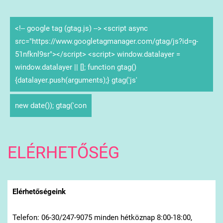
<!-- google tag (gtag.js) --> <script async
src="https://www.googletagmanager.com/gtag/js?id=g-
51nfknl9sr"></script> <script> window.datalayer =
window.datalayer || []; function gtag()
{datalayer.push(arguments);} gtag('js'
new date()); gtag('con
ELÉRHETŐSÉG
Elérhetőségeink
Telefon: 06-30/247-9075 minden hétköznap 8:00-18:00,