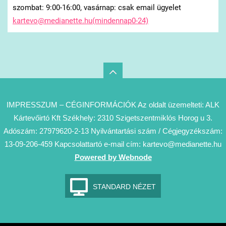
szombat: 9:00-16:00, vasárnap: csak email ügyelet
kartevo@medianette.hu(mindennap0-24)
IMPRESSZUM – CÉGINFORMÁCIÓK Az oldalt üzemelteti: ALK
Kártevőirtó Kft Székhely: 2310 Szigetszentmiklós Horog u 3.
Adószám: 27979620-2-13 Nyilvántartási szám / Cégjegyzékszám:
13-09-206-459 Kapcsolattartó e-mail cím: kartevo@medianette.hu
Powered by Webnode
STANDARD NÉZET