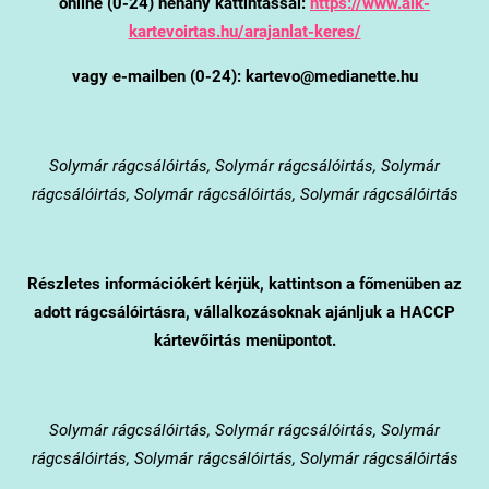
online (0-24) néhány kattintással:
https://www.alk-
kartevoirtas.hu/arajanlat-keres/
vagy e-mailben (0-24): kartevo@medianette.hu
Solymár
rágcsálóirtás, Solymár rágcsálóirtás, Solymár
rágcsálóirtás, Solymár rágcsálóirtás, Solymár rágcsálóirtás
Részletes információkért kérjük, kattintson a főmenüben az
adott rágcsálóirtásra, vállalkozásoknak ajánljuk a HACCP
kártevőirtás menüpontot.
Solymár
rágcsálóirtás, Solymár rágcsálóirtás, Solymár
rágcsálóirtás, Solymár rágcsálóirtás, Solymár rágcsálóirtás