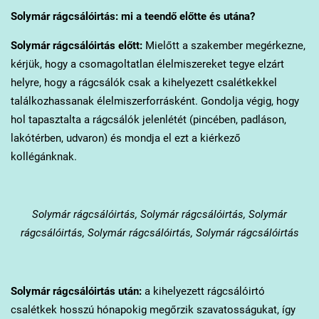
Solymár
rágcsálóirtás: mi a teendő előtte és utána?
Solymár
rágcsálóirtás előtt:
Mielőtt a szakember megérkezne,
kérjük, hogy a csomagoltatlan élelmiszereket tegye elzárt
helyre, hogy a rágcsálók csak a kihelyezett csalétkekkel
találkozhassanak élelmiszerforrásként. Gondolja végig, hogy
hol tapasztalta a rágcsálók jelenlétét (pincében, padláson,
lakótérben, udvaron) és mondja el ezt a kiérkező
kollégánknak.
Solymár
rágcsálóirtás, Solymár rágcsálóirtás, Solymár
rágcsálóirtás, Solymár rágcsálóirtás, Solymár rágcsálóirtás
Solymár
rágcsálóirtás után:
a kihelyezett rágcsálóirtó
csalétkek hosszú hónapokig megőrzik szavatosságukat, így