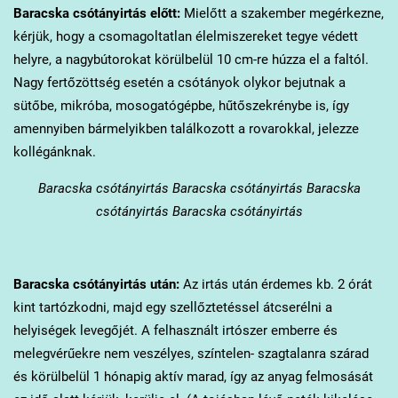
Baracska
csótányirtás előtt:
Mielőtt a szakember megérkezne,
kérjük, hogy a csomagoltatlan élelmiszereket tegye védett
helyre, a nagybútorokat körülbelül 10 cm-re húzza el a faltól.
Nagy fertőzöttség esetén a csótányok olykor bejutnak a
sütőbe, mikróba, mosogatógépbe, hűtőszekrénybe is, így
amennyiben bármelyikben találkozott a rovarokkal, jelezze
kollégánknak.
Baracska
csótányirtás Baracska csótányirtás Baracska
csótányirtás Baracska csótányirtás
Baracska
csótányirtás után:
Az irtás után érdemes kb. 2 órát
kint tartózkodni, majd egy szellőztetéssel átcserélni a
helyiségek levegőjét. A felhasznált irtószer emberre és
melegvérűekre nem veszélyes, színtelen- szagtalanra szárad
és körülbelül 1 hónapig aktív marad, így az anyag felmosását