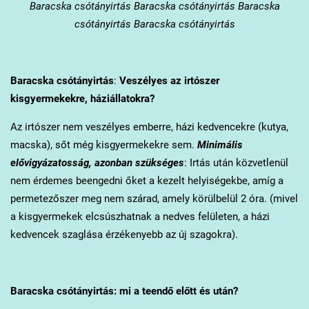
Baracska
csótányirtás Baracska csótányirtás Baracska
csótányirtás Baracska csótányirtás
Baracska
csótányirtás
:
Veszélyes az irtószer
kisgyermekekre, háziállatokra?
Az irtószer nem veszélyes emberre, házi kedvencekre (kutya,
macska), sőt még kisgyermekekre sem.
Minimális
elővigyázatosság, azonban szükséges
: Irtás után közvetlenül
nem érdemes beengedni őket a kezelt helyiségekbe, amíg a
permetezőszer meg nem szárad, amely körülbelül 2 óra. (mivel
a kisgyermekek elcsúszhatnak a nedves felületen, a házi
kedvencek szaglása érzékenyebb az új szagokra).
Baracska
csótányirtás: mi a teendő előtt és után?