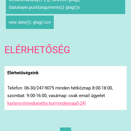
{datalayer.push(arguments);} gtag('js'
new date()); gtag('con
ELÉRHETŐSÉG
Elérhetőségeink
Telefon: 06-30/247-9075 minden hétköznap 8:00-18:00,
szombat: 9:00-16:00, vasárnap: csak email ügyelet
kartevo@medianette.hu(mindennap0-24)