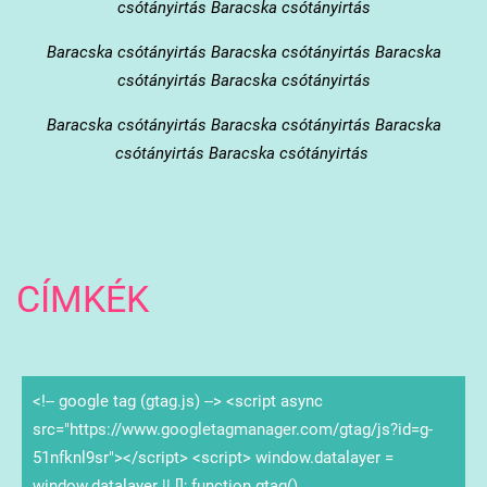
csótányirtás Baracska csótányirtás
Baracska
csótányirtás Baracska csótányirtás Baracska
csótányirtás Baracska csótányirtás
Baracska
csótányirtás Baracska csótányirtás Baracska
csótányirtás Baracska csótányirtás
CÍMKÉK
<!-- google tag (gtag.js) --> <script async
src="https://www.googletagmanager.com/gtag/js?id=g-
51nfknl9sr"></script> <script> window.datalayer =
window.datalayer || []; function gtag()