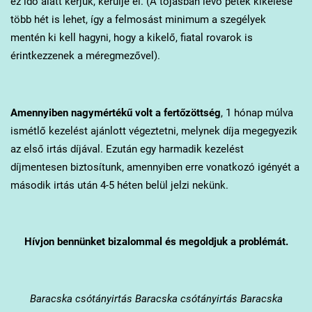
ez idő alatt kérjük, kerülje el. (A tojásban lévő peték kikelése
több hét is lehet, így a felmosást minimum a szegélyek
mentén ki kell hagyni, hogy a kikelő, fiatal rovarok is
érintkezzenek a méregmezővel).
Amennyiben nagymértékű volt a fertőzöttség
, 1 hónap múlva
ismétlő kezelést ajánlott végeztetni, melynek díja megegyezik
az első irtás díjával. Ezután egy harmadik kezelést
díjmentesen biztosítunk, amennyiben erre vonatkozó igényét a
második irtás után 4-5 héten belül jelzi nekünk.
Hívjon bennünket bizalommal és megoldjuk a problémát.
Baracska
csótányirtás Baracska csótányirtás Baracska