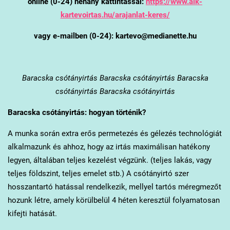
online (0-24) néhány kattintással:
https://www.alk-
kartevoirtas.hu/arajanlat-keres/
vagy e-mailben (0-24): kartevo@medianette.hu
Baracska
csótányirtás Baracska csótányirtás Baracska
csótányirtás Baracska csótányirtás
Baracska
csótányirtás: hogyan történik?
A munka során extra erős permetezés és gélezés technológiát
alkalmazunk és ahhoz, hogy az irtás maximálisan hatékony
legyen, általában teljes kezelést végzünk. (teljes lakás, vagy
teljes földszint, teljes emelet stb.) A csótányirtó szer
hosszantartó hatással rendelkezik, mellyel tartós méregmezőt
hozunk létre, amely körülbelül 4 héten keresztül folyamatosan
kifejti hatását.