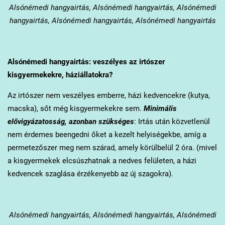
Alsónémedi
hangyairtás, Alsónémedi hangyairtás, Alsónémedi
hangyairtás, Alsónémedi hangyairtás, Alsónémedi hangyairtás
Alsónémedi
hangyairtás: veszélyes az irtószer
kisgyermekekre, háziállatokra?
Az irtószer nem veszélyes emberre, házi kedvencekre (kutya,
macska), sőt még kisgyermekekre sem.
Minimális
elővigyázatosság, azonban szükséges
: Irtás után közvetlenül
nem érdemes beengedni őket a kezelt helyiségekbe, amíg a
permetezőszer meg nem szárad, amely körülbelül 2 óra. (mivel
a kisgyermekek elcsúszhatnak a nedves felületen, a házi
kedvencek szaglása érzékenyebb az új szagokra).
Alsónémedi
hangyairtás, Alsónémedi hangyairtás, Alsónémedi