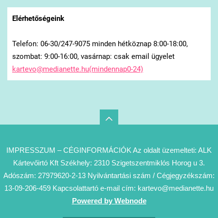
Elérhetőségeink
Telefon: 06-30/247-9075 minden hétköznap 8:00-18:00,
szombat: 9:00-16:00, vasárnap: csak email ügyelet
kartevo@medianette.hu(mindennap0-24)
IMPRESSZUM – CÉGINFORMÁCIÓK Az oldalt üzemelteti: ALK
Kártevőirtó Kft Székhely: 2310 Szigetszentmiklós Horog u 3.
Adószám: 27979620-2-13 Nyilvántartási szám / Cégjegyzékszám:
13-09-206-459 Kapcsolattartó e-mail cím: kartevo@medianette.hu
Powered by Webnode