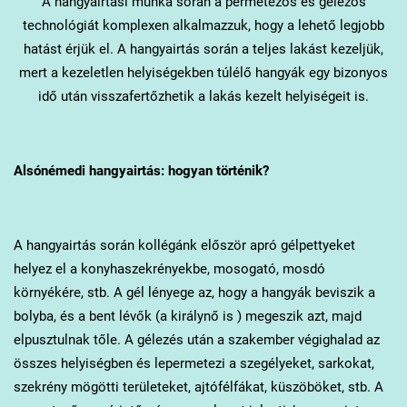
A hangyairtási munka során a permetezős és gélezős
technológiát komplexen alkalmazzuk, hogy a lehető legjobb
hatást érjük el. A hangyairtás során a teljes lakást kezeljük,
mert a kezeletlen helyiségekben túlélő hangyák egy bizonyos
idő után visszafertőzhetik a lakás kezelt helyiségeit is.
Alsónémedi
hangyairtás: hogyan történik?
A hangyairtás során kollégánk először apró gélpettyeket
helyez el a konyhaszekrényekbe, mosogató, mosdó
környékére, stb. A gél lényege az, hogy a hangyák beviszik a
bolyba, és a bent lévők (a királynő is ) megeszik azt, majd
elpusztulnak tőle. A gélezés után a szakember végighalad az
összes helyiségben és lepermetezi a szegélyeket, sarkokat,
szekrény mögötti területeket, ajtófélfákat, küszöböket, stb. A