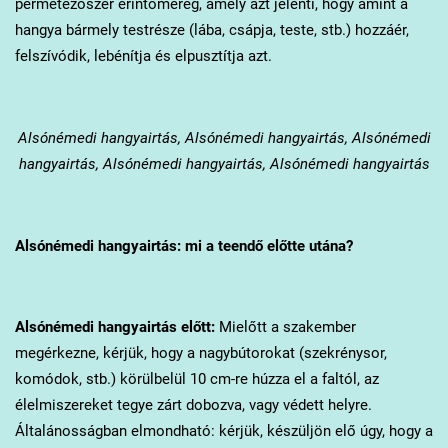
permetezőszer érintőméreg, amely azt jelenti, hogy amint a
hangya bármely testrésze (lába, csápja, teste, stb.) hozzáér,
felszívódik, lebénítja és elpusztítja azt.
Alsónémedi
hangyairtás, Alsónémedi hangyairtás, Alsónémedi
hangyairtás, Alsónémedi hangyairtás, Alsónémedi hangyairtás
Alsónémedi
hangyairtás: mi a teendő előtte utána?
Alsónémedi
hangyairtás előtt:
Mielőtt a szakember
megérkezne, kérjük, hogy a nagybútorokat (szekrénysor,
komódok, stb.) körülbelül 10 cm-re húzza el a faltól, az
élelmiszereket tegye zárt dobozva, vagy védett helyre.
Általánosságban elmondható: kérjük, készüljön elő úgy, hogy a