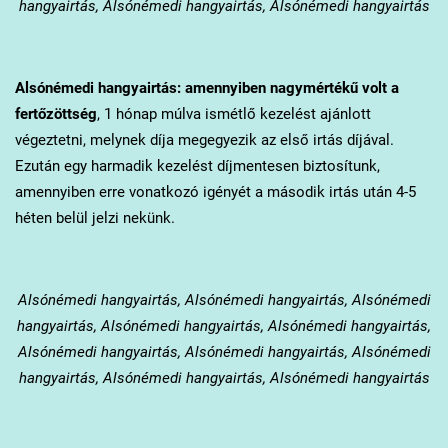
hangyairtás, Alsónémedi hangyairtás, Alsónémedi hangyairtás
Alsónémedi
hangyairtás: amennyiben nagymértékű volt a
fertőzöttség
, 1 hónap múlva ismétlő kezelést ajánlott
végeztetni, melynek díja megegyezik az első irtás díjával.
Ezután egy harmadik kezelést díjmentesen biztosítunk,
amennyiben erre vonatkozó igényét a második irtás után 4-5
héten belül jelzi nekünk.
Alsónémedi
hangyairtás, Alsónémedi hangyairtás, Alsónémedi
hangyairtás, Alsónémedi hangyairtás, Alsónémedi hangyairtás,
Alsónémedi hangyairtás, Alsónémedi hangyairtás, Alsónémedi
hangyairtás, Alsónémedi hangyairtás, Alsónémedi hangyairtás