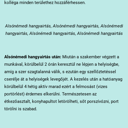
kolléga minden területhez hozzáférhessen.
Alsónémedi
hangyairtás, Alsónémedi hangyairtás, Alsónémedi
hangyairtás, Alsónémedi hangyairtás, Alsónémedi hangyairtás
Alsónémedi
hangyairtás után:
Miután a szakember végzett a
munkával, körülbelül 2 órán keresztül ne lépjen a helyiségbe,
amíg a szer szagtalanná válik, s ezután egy szellőztetéssel
cserélje át a helyiségek levegőjét. A kezelés után a hatóanyag
körülbelül 4 hétig aktív marad ezért a felmosást (vizes
portörlést) érdemes elkerülni. Természetesen az
étkezőasztalt, konyhapultot letörölheti, sőt porszívózni, port
törölni is szabad.