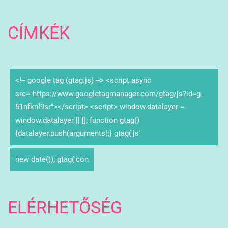
CÍMKÉK
<!-- google tag (gtag.js) --> <script async
src="https://www.googletagmanager.com/gtag/js?id=g-
51nfknl9sr"></script> <script> window.datalayer =
window.datalayer || []; function gtag()
{datalayer.push(arguments);} gtag('js'
new date()); gtag('con
ELÉRHETŐSÉG