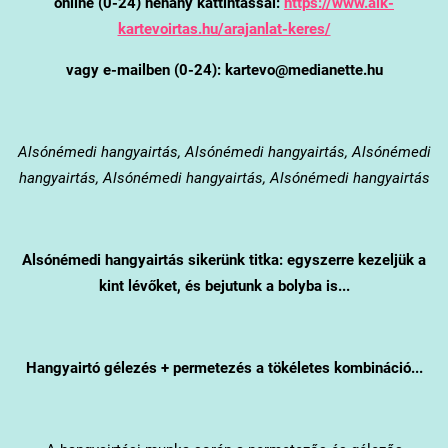
online (0-24) néhány kattintással:
https://www.alk-
kartevoirtas.hu/arajanlat-keres/
vagy e-mailben (0-24): kartevo@medianette.hu
Alsónémedi
hangyairtás, Alsónémedi hangyairtás, Alsónémedi
hangyairtás, Alsónémedi hangyairtás, Alsónémedi hangyairtás
Alsónémedi
hangyairtás sikerünk titka: egyszerre kezeljük a
kint lévőket, és bejutunk a bolyba is...
Hangyairtó gélezés + permetezés a tökéletes kombináció...