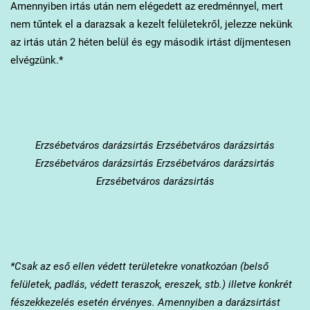
Amennyiben irtás után nem elégedett az eredménnyel, mert
nem tűntek el a darazsak a kezelt felületekről, jelezze nekünk
az irtás után 2 héten belül és egy második irtást díjmentesen
elvégzünk.*
Erzsébetváros
darázsirtás Erzsébetváros darázsirtás
Erzsébetváros darázsirtás Erzsébetváros darázsirtás
Erzsébetváros darázsirtás
*Csak az eső ellen védett területekre vonatkozóan (belső
felületek, padlás, védett teraszok, ereszek, stb.) illetve konkrét
fészekkezelés esetén érvényes. Amennyiben a darázsirtást