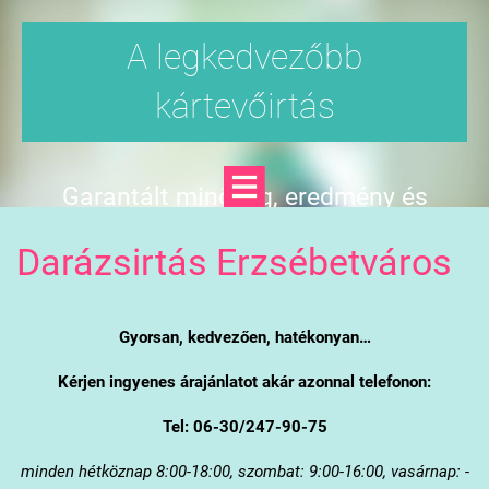
A legkedvezőbb
kártevőirtás
Garantált minőség, eredmény és
árgarancia
Darázsirtás Erzsébetváros
Gyorsan, kedvezően, hatékonyan…
Kérjen ingyenes árajánlatot akár azonnal telefonon:
Tel: 06-30/247-90-75
minden hétköznap 8:00-18:00, szombat: 9:00-16:00, vasárnap: -