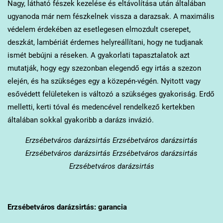
Nagy, látható fészek kezelése és eltávolítása után általában
ugyanoda már nem fészkelnek vissza a darazsak. A maximális
védelem érdekében az esetlegesen elmozdult cserepet,
deszkát, lambériát érdemes helyreállítani, hogy ne tudjanak
ismét bebújni a réseken. A gyakorlati tapasztalatok azt
mutatják, hogy egy szezonban elegendő egy irtás a szezon
elején, és ha szükséges egy a közepén-végén. Nyitott vagy
esővédett felületeken is változó a szükséges gyakoriság. Erdő
melletti, kerti tóval és medencével rendelkező kertekben
általában sokkal gyakoribb a darázs invázió.
Erzsébetváros
darázsirtás Erzsébetváros darázsirtás
Erzsébetváros darázsirtás Erzsébetváros darázsirtás
Erzsébetváros darázsirtás
Erzsébetváros
darázsirtás: garancia