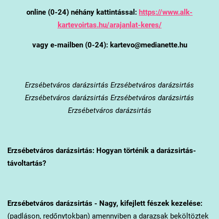
online (0-24) néhány kattintással:
https://www.alk-
kartevoirtas.hu/arajanlat-keres/
vagy e-mailben (0-24): kartevo@medianette.hu
Erzsébetváros
darázsirtás Erzsébetváros darázsirtás
Erzsébetváros darázsirtás Erzsébetváros darázsirtás
Erzsébetváros darázsirtás
Erzsébetváros
darázsirtás: Hogyan történik a darázsirtás-
távoltartás?
Erzsébetváros
darázsirtás - Nagy, kifejlett fészek kezelése:
(padláson, redőnytokban) amennyiben a darazsak beköltöztek