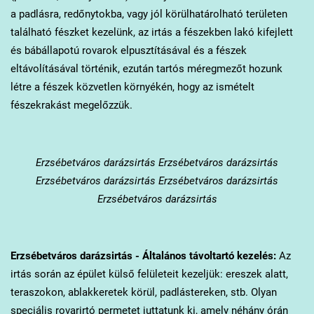
a padlásra, redőnytokba, vagy jól körülhatárolható területen
található fészket kezelünk, az irtás a fészekben lakó kifejlett
és bábállapotú rovarok elpusztításával és a fészek
eltávolításával történik, ezután tartós méregmezőt hozunk
létre a fészek közvetlen környékén, hogy az ismételt
fészekrakást megelőzzük.
Erzsébetváros
darázsirtás Erzsébetváros darázsirtás
Erzsébetváros darázsirtás Erzsébetváros darázsirtás
Erzsébetváros darázsirtás
Erzsébetváros
darázsirtás - Általános távoltartó kezelés:
Az
irtás során az épület külső felületeit kezeljük: ereszek alatt,
teraszokon, ablakkeretek körül, padlástereken, stb. Olyan
speciális rovarirtó permetet juttatunk ki, amely néhány órán