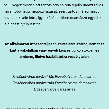
belül végez minden ott tartózkodó és oda repülő darázzsal és
mivel több hétig megőrzi hatását, ezért tartós méregmezőt
hozhatunk vele létre, így a későbbiekben odamászó egyedeket
is elriasztja/elpusztítja.
Az alkalmazott irtószer teljesen színtelenre szárad, nem tesz
kárt a vakolatban vagy egyéb kényes burkolatokban és
emberre, illetve háziállatokra veszélytelen.
Erzsébetváros
darázsirtás Erzsébetváros darázsirtás
Erzsébetváros darázsirtás Erzsébetváros darázsirtás
Erzsébetváros darázsirtás