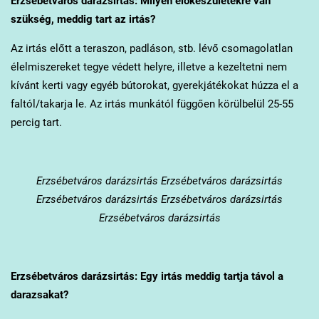
Erzsébetváros
darázsirtás: Milyen előkészületekre van
szükség, meddig tart az irtás?
Az irtás előtt a teraszon, padláson, stb. lévő csomagolatlan
élelmiszereket tegye védett helyre, illetve a kezeltetni nem
kívánt kerti vagy egyéb bútorokat, gyerekjátékokat húzza el a
faltól/takarja le. Az irtás munkától függően körülbelül 25-55
percig tart.
Erzsébetváros
darázsirtás Erzsébetváros darázsirtás
Erzsébetváros darázsirtás Erzsébetváros darázsirtás
Erzsébetváros darázsirtás
Erzsébetváros
darázsirtás: Egy irtás meddig tartja távol a
darazsakat?