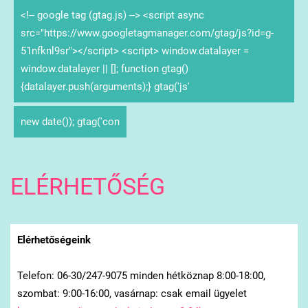
<!-- google tag (gtag.js) --> <script async
src="https://www.googletagmanager.com/gtag/js?id=g-
51nfknl9sr"></script> <script> window.datalayer =
window.datalayer || []; function gtag()
{datalayer.push(arguments);} gtag('js'
new date()); gtag('con
ELÉRHETŐSÉG
Elérhetőségeink
Telefon: 06-30/247-9075 minden hétköznap 8:00-18:00,
szombat: 9:00-16:00, vasárnap: csak email ügyelet