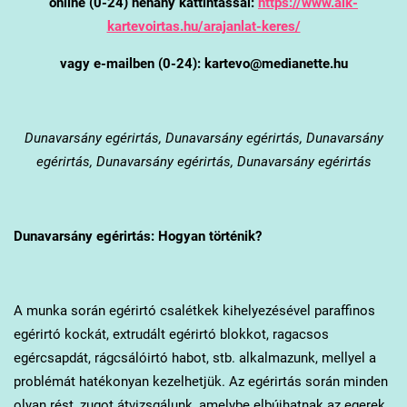
online (0-24) néhány kattintással:
https://www.alk-
kartevoirtas.hu/arajanlat-keres/
vagy e-mailben (0-24): kartevo@medianette.hu
Dunavarsány
egérirtás, Dunavarsány egérirtás, Dunavarsány
egérirtás, Dunavarsány egérirtás, Dunavarsány egérirtás
Dunavarsány
egérirtás: Hogyan történik?
A munka során egérirtó csalétkek kihelyezésével paraffinos
egérirtó kockát, extrudált egérirtó blokkot, ragacsos
egércsapdát, rágcsálóirtó habot, stb. alkalmazunk, mellyel a
problémát hatékonyan kezelhetjük. Az egérirtás során minden
olyan rést, zugot átvizsgálunk, amelybe elbújhatnak az egerek,