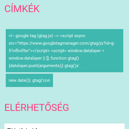
CÍMKÉK
<!-- google tag (gtag.js) --> <script async
src="https://www.googletagmanager.com/gtag/js?id=g-
51nfknl9sr"></script> <script> window.datalayer =
window.datalayer || []; function gtag()
{datalayer.push(arguments);} gtag('js'
new date()); gtag('con
ELÉRHETŐSÉG