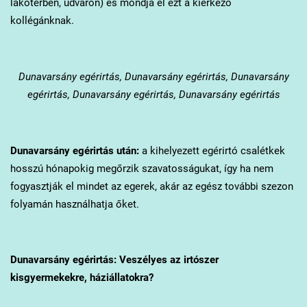
lakótérben, udvaron) és mondja el ezt a kiérkező
kollégánknak.
Dunavarsány
egérirtás, Dunavarsány egérirtás, Dunavarsány
egérirtás, Dunavarsány egérirtás, Dunavarsány egérirtás
Dunavarsány
egérirtás után:
a kihelyezett egérirtó csalétkek
hosszú hónapokig megőrzik szavatosságukat, így ha nem
fogyasztják el mindet az egerek, akár az egész további szezon
folyamán használhatja őket.
Dunavarsány
egérirtás: Veszélyes az irtószer
kisgyermekekre, háziállatokra?