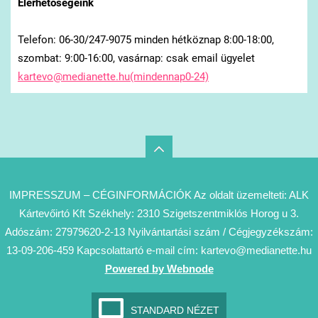
Elérhetőségeink
Telefon: 06-30/247-9075 minden hétköznap 8:00-18:00,
szombat: 9:00-16:00, vasárnap: csak email ügyelet
kartevo@medianette.hu(mindennap0-24)
IMPRESSZUM – CÉGINFORMÁCIÓK Az oldalt üzemelteti: ALK
Kártevőirtó Kft Székhely: 2310 Szigetszentmiklós Horog u 3.
Adószám: 27979620-2-13 Nyilvántartási szám / Cégjegyzékszám:
13-09-206-459 Kapcsolattartó e-mail cím: kartevo@medianette.hu
Powered by Webnode
STANDARD NÉZET