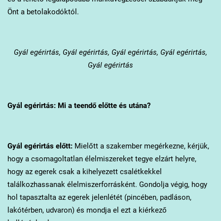
Önt a betolakodóktól.
Gyál
egérirtás, Gyál egérirtás, Gyál egérirtás, Gyál egérirtás,
Gyál egérirtás
Gyál
egérirtás: Mi a teendő előtte és utána?
Gyál
egérirtás előtt:
Mielőtt a szakember megérkezne, kérjük,
hogy a csomagoltatlan élelmiszereket tegye elzárt helyre,
hogy az egerek csak a kihelyezett csalétkekkel
találkozhassanak élelmiszerforrásként. Gondolja végig, hogy
hol tapasztalta az egerek jelenlétét (pincében, padláson,
lakótérben, udvaron) és mondja el ezt a kiérkező