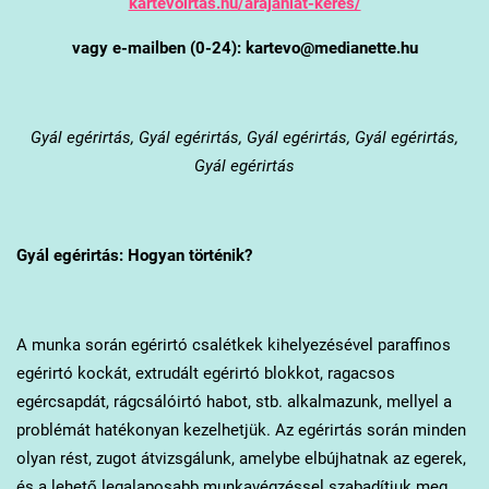
kartevoirtas.hu/arajanlat-keres/
vagy e-mailben (0-24): kartevo@medianette.hu
Gyál
egérirtás, Gyál egérirtás, Gyál egérirtás, Gyál egérirtás,
Gyál egérirtás
Gyál
egérirtás: Hogyan történik?
A munka során egérirtó csalétkek kihelyezésével paraffinos
egérirtó kockát, extrudált egérirtó blokkot, ragacsos
egércsapdát, rágcsálóirtó habot, stb. alkalmazunk, mellyel a
problémát hatékonyan kezelhetjük. Az egérirtás során minden
olyan rést, zugot átvizsgálunk, amelybe elbújhatnak az egerek,
és a lehető legalaposabb munkavégzéssel szabadítjuk meg