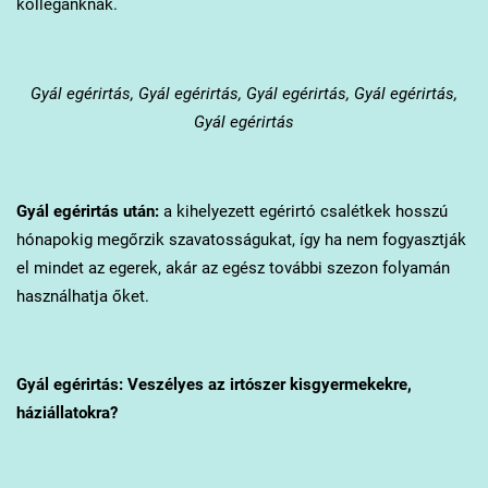
kollégánknak.
Gyál
egérirtás, Gyál egérirtás, Gyál egérirtás, Gyál egérirtás,
Gyál egérirtás
Gyál
egérirtás után:
a kihelyezett egérirtó csalétkek hosszú
hónapokig megőrzik szavatosságukat, így ha nem fogyasztják
el mindet az egerek, akár az egész további szezon folyamán
használhatja őket.
Gyál
egérirtás: Veszélyes az irtószer kisgyermekekre,
háziállatokra?