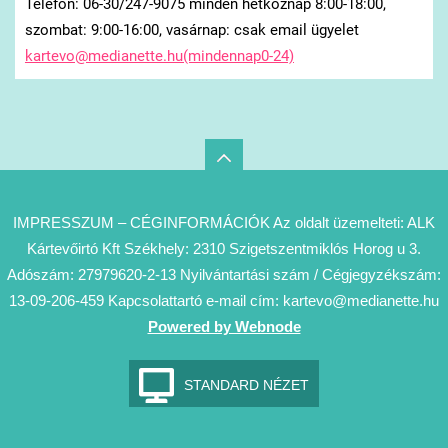
Telefon: 06-30/247-9075 minden hétköznap 8:00-18:00,
szombat: 9:00-16:00, vasárnap: csak email ügyelet
kartevo@medianette.hu(mindennap0-24)
IMPRESSZUM – CÉGINFORMÁCIÓK Az oldalt üzemelteti: ALK
Kártevőirtó Kft Székhely: 2310 Szigetszentmiklós Horog u 3.
Adószám: 27979620-2-13 Nyilvántartási szám / Cégjegyzékszám:
13-09-206-459 Kapcsolattartó e-mail cím: kartevo@medianette.hu
Powered by Webnode
STANDARD NÉZET