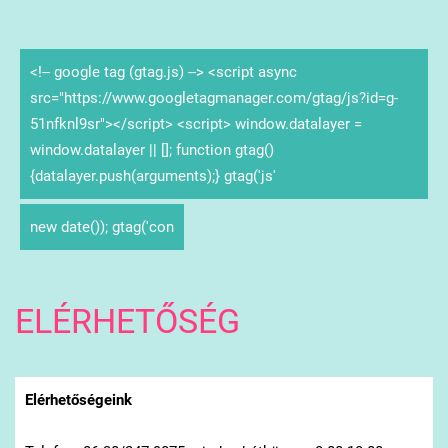
<!-- google tag (gtag.js) --> <script async
src="https://www.googletagmanager.com/gtag/js?id=g-
51nfknl9sr"></script> <script> window.datalayer =
window.datalayer || []; function gtag()
{datalayer.push(arguments);} gtag('js'
new date()); gtag('con
ELÉRHETŐSÉG
Elérhetőségeink