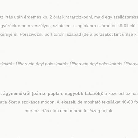
z irtás után érdemes kb. 2 órát kint tartózkodni, majd egy szellőztetéss
egvérűekre nem veszélyes, színtelen- szagtalanra szárad és körülbelül
 kerülje el. Porszívózni, port törölni szabad (de a porzsákot kint ürítse k
kairtás Újhartyán ágyi poloskairtás Újhartyán ágyi poloskairtás Újharty
lt ágyneműkről (párna, paplan, nagyobb takarók):
a kezeléshez has
hatja őket a szokásos módon. A lekezelt, de mosható textíliákat 40-60 
mert az irtás után nem marad folt/szag rajtuk.