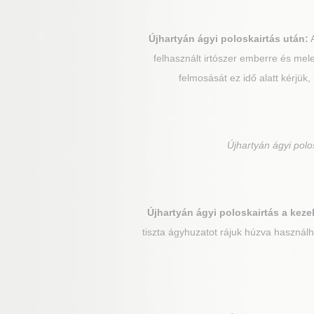
Újhartyán
ágyi poloskairtás után:
A
felhasznált irtószer emberre és mel
felmosását ez idő alatt kérjük,
Újhartyán
ágyi polos
Újhartyán
ágyi poloskairtás a keze
tiszta ágyhuzatot rájuk húzva használ