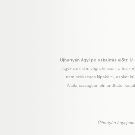
Újhartyán
ágyi poloskairtás előtt:
Mie
ágykezelést is végezhessen, a felszere
nem szükséges kipakolni, azokat külső
Általánosságban elmondható: kérjük
Újhartyán
ágyi polos