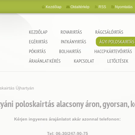
Kezdőlap
Oldaltérkép
RSS
Nyomtatás
KEZDŐLAP
ROVARIRTÁS
RÁGCSÁLÓIRTÁS
EGÉRIRTÁS
PATKÁNYIRTÁS
ÁGYI POLOSKAIRTÁS
PÓKIRTÁS
BOLHAIRTÁS
HACCP KÁRTEVŐIRTÁS
ncia
ÁRAJÁNLAT KÉRÉS
KAPCSOLAT
LETÖLTÉSEK
skairtás Újhartyán
yáni poloskairtás alacsony áron, gyorsan, 
Kérjen ingyenes árajánlatot akár azonnal telefonon:
Tel: 06-30/247-90-75