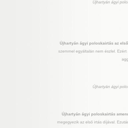
Újhartyán
ágyi polos
Újhartyán
ágyi poloskairtás az els
szemmel egyáltalán nem észlel. Ezért 
agg
Újhartyán
ágyi polos
Újhartyán
ágyi poloskairtás amenn
megegyezik az első irtás díjával. Ezut