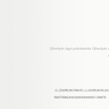
Újhartyán
ágyi poloskairtás Újhartyán á
<!-- Google tag (gtag.js) --> <script async 
gtag(){dataLayer.push(arguments);} gtag('js'