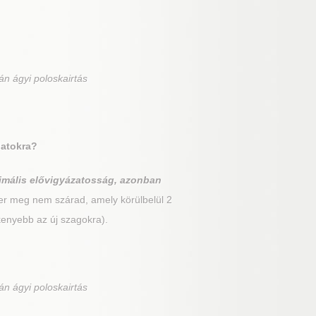
án ágyi poloskairtás
latokra?
imális elővigyázatosság, azonban
er meg nem szárad, amely körülbelül 2
kenyebb az új szagokra).
án ágyi poloskairtás