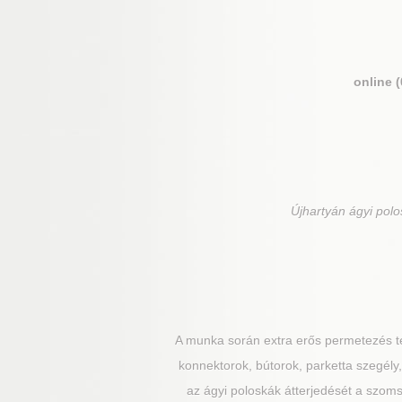
online 
Újhartyán
ágyi polos
A munka során extra erős permetezés te
konnektorok, bútorok, parketta szegély,
az ágyi poloskák átterjedését a szoms