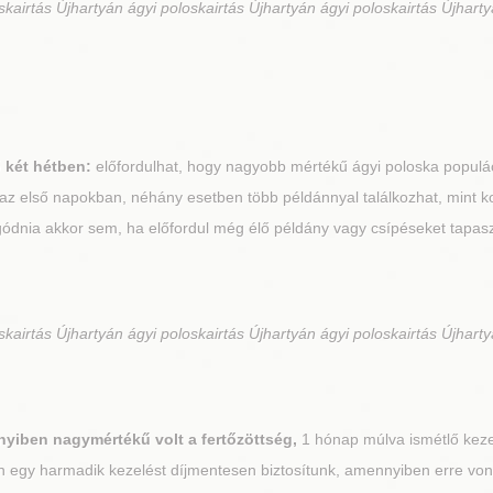
kairtás Újhartyán ágyi poloskairtás Újhartyán ágyi poloskairtás Újharty
ő két hétben:
előfordulhat, hogy nagyobb mértékű ágyi poloska populác
az első napokban, néhány esetben több példánnyal találkozhat, mint k
ódnia akkor sem, ha előfordul még élő példány vagy csípéseket tapasz
kairtás Újhartyán ágyi poloskairtás Újhartyán ágyi poloskairtás Újharty
yiben nagymértékű volt a fertőzöttség,
1 hónap múlva ismétlő kezel
án egy harmadik kezelést díjmentesen biztosítunk, amennyiben erre von