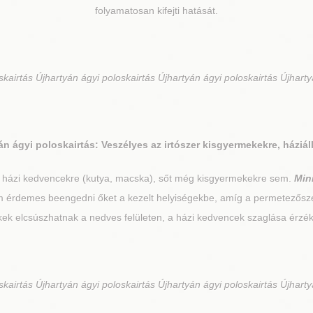
folyamatosan kifejti hatását.
kairtás Újhartyán ágyi poloskairtás Újhartyán ágyi poloskairtás Újharty
án
ágyi poloskairtás: Veszélyes az irtószer kisgyermekekre, háziál
, házi kedvencekre (kutya, macska), sőt még kisgyermekekre sem.
Min
nem érdemes beengedni őket a kezelt helyiségekbe, amíg a permetezősz
kek elcsúszhatnak a nedves felületen, a házi kedvencek szaglása érzé
kairtás Újhartyán ágyi poloskairtás Újhartyán ágyi poloskairtás Újharty