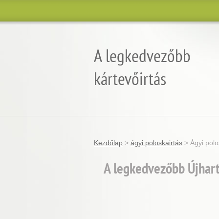
A legkedvezőbb
kártevőirtás
Garantált minőség, eredmény és árgara
Kezdőlap
>
ágyi poloskairtás
>
Ágyi polo
A legkedvezőbb Újhart