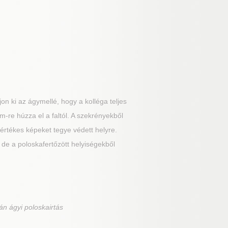
n ki az ágymellé, hogy a kolléga teljes
m-re húzza el a faltól. A szekrényekből
z értékes képeket tegye védett helyre.
de a poloskafertőzött helyiségekből
án ágyi poloskairtás