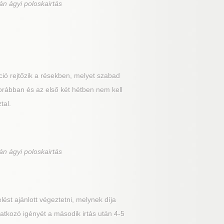
án ágyi poloskairtás
ió rejtőzik a résekben, melyet szabad
orábban és az első két hétben nem kell
tal.
án ágyi poloskairtás
ést ajánlott végeztetni, melynek díja
atkozó igényét a második irtás után 4-5