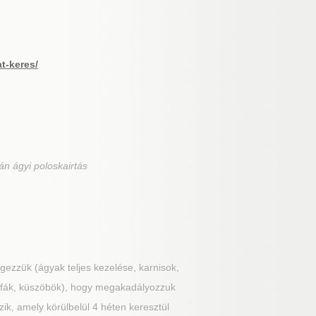
at-keres/
án ágyi poloskairtás
ezzük (ágyak teljes kezelése, karnisok,
félfák, küszöbök), hogy megakadályozzuk
ik, amely körülbelül 4 héten keresztül