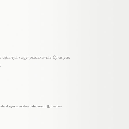
s Újhartyán ágyi poloskairtás Újhartyán
s
ataLayer = window.dataLayer || []; function