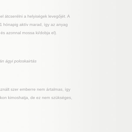
el átcserélni a helyiségek levegőjét. A
 1 hónapig aktív marad, így az anyag
i és azonnal mossa ki/dobja el).
án ágyi poloskairtás
znált szer emberre nem ártalmas, így
fokon kimoshatja, de ez nem szükséges,