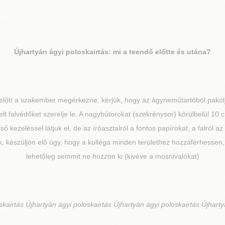
Újhartyán
ágyi poloskairtás: mi a teendő előtte és utána?
lőtt a szakember megérkezne, kérjük, hogy az ágyneműtartóból pakoljo
lt falvédőket szerelje le. A nagybútorokat (szekrénysor) körülbelül 10 c
 kezeléssel látjuk el, de az íróasztalról a fontos papírokat, a falról a
, készüljön elő úgy, hogy a kolléga minden területhez hozzáférhessen, 
lehetőleg semmit ne hozzon ki (kivéve a mosnivalókat)
kairtás Újhartyán ágyi poloskairtás Újhartyán ágyi poloskairtás Újharty