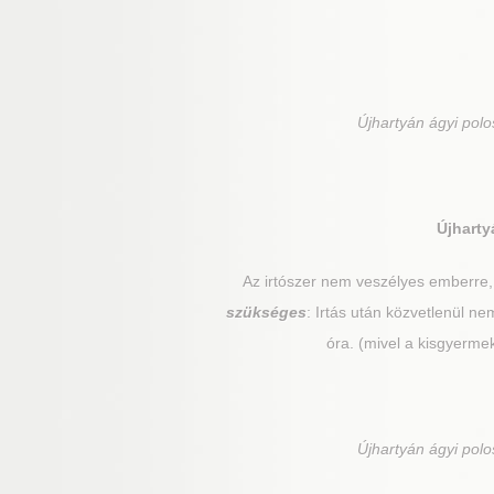
Újhartyán
ágyi polos
Újharty
Az irtószer nem veszélyes emberre
szükséges
: Irtás után közvetlenül 
óra. (mivel a kisgyerme
Újhartyán
ágyi polos