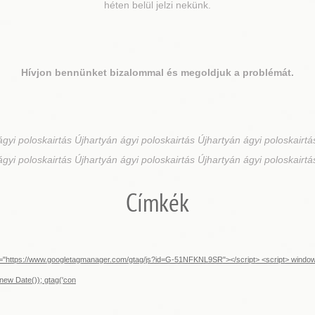
héten belül jelzi nekünk.
Hívjon bennünket bizalommal és megoldjuk a problémát.
gyi poloskairtás Újhartyán ágyi poloskairtás Újhartyán ágyi poloskairtá
ágyi poloskairtás Újhartyán ágyi poloskairtás Újhartyán ágyi poloskairtá
Címkék
src="https://www.googletagmanager.com/gtag/js?id=G-51NFKNL9SR"></script> <script> window.d
new Date()); gtag('con