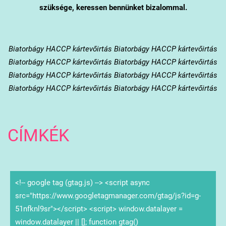
szüksége, keressen bennünket bizalommal.
Biatorbágy
HACCP kártevőirtás Biatorbágy HACCP kártevőirtás
Biatorbágy HACCP kártevőirtás Biatorbágy HACCP kártevőirtás
Biatorbágy HACCP kártevőirtás Biatorbágy HACCP kártevőirtás
Biatorbágy HACCP kártevőirtás Biatorbágy HACCP kártevőirtás
CÍMKÉK
<!-- google tag (gtag.js) --> <script async
src="https://www.googletagmanager.com/gtag/js?id=g-
51nfknl9sr"></script> <script> window.datalayer =
window.datalayer || []; function gtag()