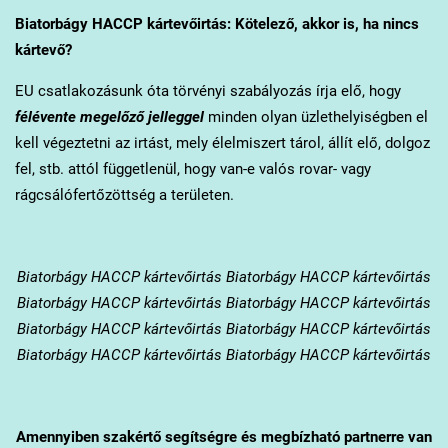
Biatorbágy
HACCP kártevőirtás: Kötelező, akkor is, ha nincs
kártevő?
EU csatlakozásunk óta törvényi szabályozás írja elő, hogy
félévente megelőző jelleggel
minden olyan üzlethelyiségben el
kell végeztetni az irtást, mely élelmiszert tárol, állít elő, dolgoz
fel, stb. attól függetlenül, hogy van-e valós rovar- vagy
rágcsálófertőzöttség a területen.
Biatorbágy
HACCP kártevőirtás Biatorbágy HACCP kártevőirtás
Biatorbágy HACCP kártevőirtás Biatorbágy HACCP kártevőirtás
Biatorbágy HACCP kártevőirtás Biatorbágy HACCP kártevőirtás
Biatorbágy HACCP kártevőirtás Biatorbágy HACCP kártevőirtás
Amennyiben szakértő segítségre és megbízható partnerre van