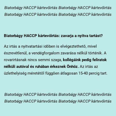
Biatorbágy
HACCP kártevőirtás Biatorbágy HACCP kártevőirtás
Biatorbágy HACCP kártevőirtás Biatorbágy HACCP kártevőirtás
Biatorbágy
HACCP kártevőirtás: zavarja a nyitva tartást?
Az irtás a nyitvatartási időben is elvégeztethető, mivel
észrevétlenül, a vendégforgalom zavarása nélkül történik. A
rovarirtásnak nincs semmi szaga,
kollégáink pedig feliratok
nélküli autóval és ruhában érkeznek Önhöz.
Az irtás az
üzlethelyiség méretétől függően átlagosan 15-40 percig tart.
Biatorbágy
HACCP kártevőirtás Biatorbágy HACCP kártevőirtás
Biatorbágy HACCP kártevőirtás Biatorbágy HACCP kártevőirtás