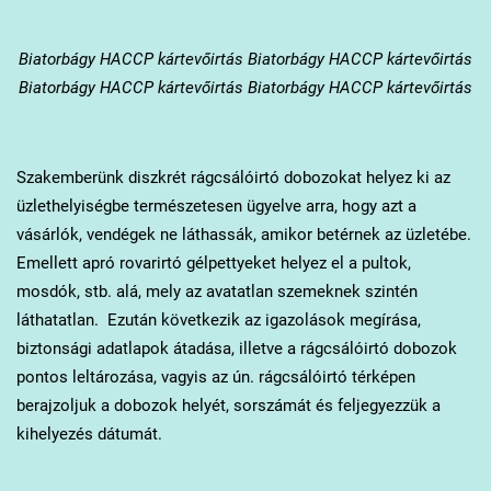
Biatorbágy
HACCP kártevőirtás Biatorbágy HACCP kártevőirtás
Biatorbágy HACCP kártevőirtás Biatorbágy HACCP kártevőirtás
Szakemberünk diszkrét rágcsálóirtó dobozokat helyez ki az
üzlethelyiségbe természetesen ügyelve arra, hogy azt a
vásárlók, vendégek ne láthassák, amikor betérnek az üzletébe.
Emellett apró rovarirtó gélpettyeket helyez el a pultok,
mosdók, stb. alá, mely az avatatlan szemeknek szintén
láthatatlan. Ezután következik az igazolások megírása,
biztonsági adatlapok átadása, illetve a rágcsálóirtó dobozok
pontos leltározása, vagyis az ún. rágcsálóirtó térképen
berajzoljuk a dobozok helyét, sorszámát és feljegyezzük a
kihelyezés dátumát.