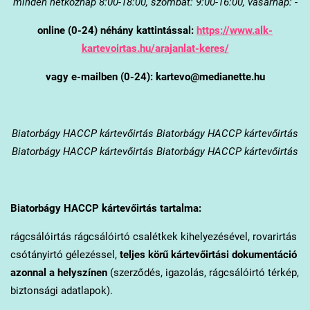
minden hétköznap 8:00-18:00, szombat: 9:00-16:00, vasárnap: -
online (0-24) néhány kattintással:
https://www.alk-
kartevoirtas.hu/arajanlat-keres/
vagy e-mailben (0-24): kartevo@medianette.hu
Biatorbágy
HACCP kártevőirtás Biatorbágy HACCP kártevőirtás
Biatorbágy HACCP kártevőirtás Biatorbágy HACCP kártevőirtás
Biatorbágy
HACCP kártevőirtás tartalma:
rágcsálóirtás rágcsálóirtó csalétkek kihelyezésével, rovarirtás
csótányirtó gélezéssel,
teljes körű kártevőirtási dokumentáció
azonnal a helyszínen
(szerződés, igazolás, rágcsálóirtó térkép,
biztonsági adatlapok).