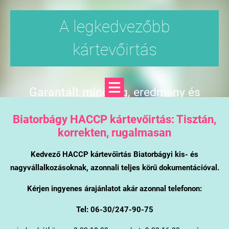
A legkedvezőbb
kártevőirtás
Garantált minőség, eredmény és
árgarancia
Biatorbágy
HACCP kártevőirtás: Tisztán,
korrekten, rugalmasan
Kedvező HACCP kártevőirtás Biatorbágyi kis- és
nagyvállalkozásoknak, azonnali teljes körű dokumentációval.
Kérjen ingyenes árajánlatot akár azonnal telefonon:
Tel: 06-30/247-90-75