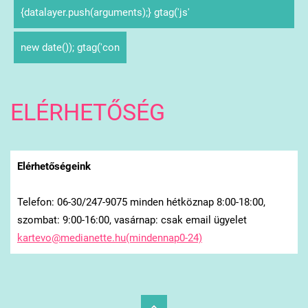
{datalayer.push(arguments);} gtag('js'
new date()); gtag('con
ELÉRHETŐSÉG
Elérhetőségeink
Telefon: 06-30/247-9075 minden hétköznap 8:00-18:00,
szombat: 9:00-16:00, vasárnap: csak email ügyelet
kartevo@medianette.hu(mindennap0-24)