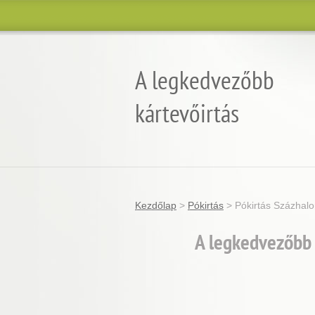
A legkedvezőbb
kártevőirtás
Garantált minőség, eredmény és árgara
Kezdőlap
>
Pókirtás
>
Pókirtás Százhal
A legkedvezőbb 