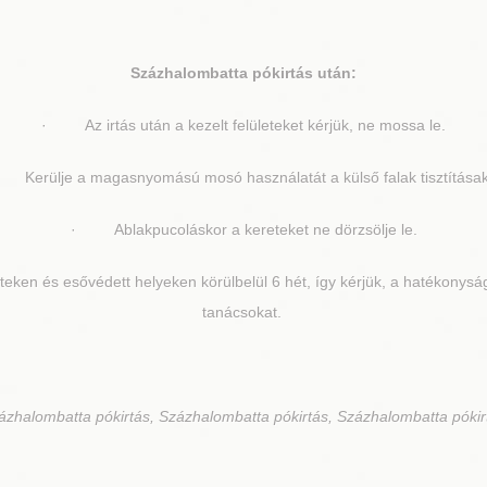
Százhalombatta
pókirtás után:
· Az irtás után a kezelt felületeket kérjük, ne mossa le.
Kerülje a magasnyomású mosó használatát a külső falak tisztításak
· Ablakpucoláskor a kereteket ne dörzsölje le.
eken és esővédett helyeken körülbelül 6 hét, így kérjük, a hatékonyság
tanácsokat.
ázhalombatta pókirtás, Százhalombatta pókirtás, Százhalombatta pókir