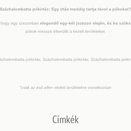
Százhalombatta
pókirtás: Egy irtás meddig tartja távol a pókokat
k, hogy egy szezonban
elegendő egy-két (szezon elején, és ha szük
pókok messze elkerülik a kezelt területeket.
ázhalombatta pókirtás, Százhalombatta pókirtás, Százhalombatta pókir
*csak az eső ellen védett területekre vonatkozóan
Címkék