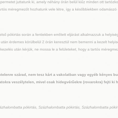
tó permetet juttatunk ki, amely néhány órán belül kiűz minden ott tartóz
tartós méregmezőt hozhatunk vele létre, így a későbbiekben odamászó egy
első pókirtás során a fentiekben említett eljárást alkalmazzuk a helyisé
tás után érdemes körülbelül 2 órán keresztül nem bemenni a kezelt hely
 A kezelés után kérjük, ne mossa le a felületeket, hogy a tartós mére
íntelenre szárad, nem tesz kárt a vakolatban vagy egyéb kényes b
atokra veszélytelen, mivel csak hidegvérűekre (rovarokra) fejti ki 
ázhalombatta pókirtás, Százhalombatta pókirtás, Százhalombatta pókir