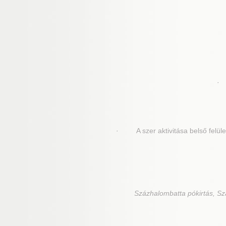
· 
· A szer aktivitása belső felület
Százhalombatta
pókirtás, Sz