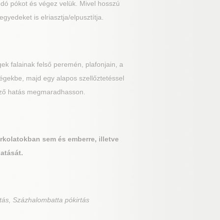
kodó pókot és végez velük. Mivel hosszú
edeket is elriasztja/elpusztítja.
gek falainak felső peremén, plafonjain, a
iségekbe, majd egy alapos szellőztetéssel
gmező hatás megmaradhasson.
urkolatokban sem és emberre, illetve
hatását.
tás, Százhalombatta pókirtás