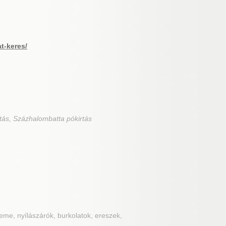
at-keres/
tás, Százhalombatta pókirtás
ereme, nyílászárók, burkolatok, ereszek,