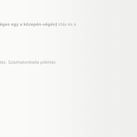
?
séges egy a közepén-végén)
irtás és a
tás, Százhalombatta pókirtás