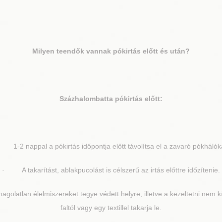
Milyen teendők vannak pókirtás előtt és után?
Százhalombatta
pókirtás előtt:
1-2 nappal a pókirtás időpontja előtt távolítsa el a zavaró pókhálók
· A takarítást, ablakpucolást is célszerű az irtás előttre időzítenie.
olatlan élelmiszereket tegye védett helyre, illetve a kezeltetni nem k
faltól vagy egy textillel takarja le.