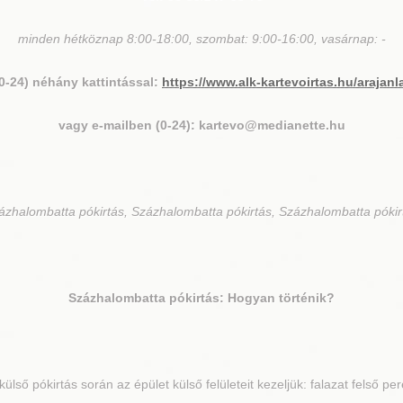
minden hétköznap 8:00-18:00, szombat: 9:00-16:00, vasárnap: -
(0-24) néhány kattintással:
https://www.alk-kartevoirtas.hu/arajanl
vagy e-mailben (0-24): kartevo@medianette.hu
ázhalombatta pókirtás, Százhalombatta pókirtás, Százhalombatta pókir
Százhalombatta
pókirtás: Hogyan történik?
külső pókirtás során az épület külső felületeit kezeljük: falazat felső p