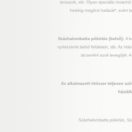
teraszok, stb. Olyan speciális rovarir
hetekig megőrzi hatását*, ezért 
Százhalombatta
pókirtás (belső):
A b
nyílászárók belső felületein, stb. Az ir
átcserélni azok levegőjét.
Az alkalmazott irtószer teljesen sz
háziáll
Százhalombatta
pókirtás, Sz