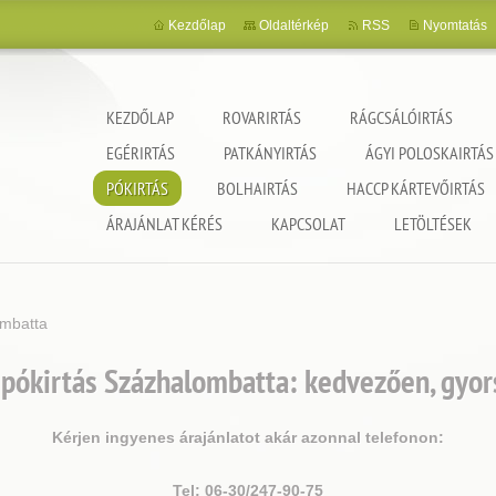
Kezdőlap
Oldaltérkép
RSS
Nyomtatás
KEZDŐLAP
ROVARIRTÁS
RÁGCSÁLÓIRTÁS
EGÉRIRTÁS
PATKÁNYIRTÁS
ÁGYI POLOSKAIRTÁS
PÓKIRTÁS
BOLHAIRTÁS
HACCP KÁRTEVŐIRTÁS
ncia
ÁRAJÁNLAT KÉRÉS
KAPCSOLAT
LETÖLTÉSEK
ombatta
pókirtás Százhalombatta: kedvezően, gyor
Kérjen ingyenes árajánlatot akár azonnal telefonon:
Tel: 06-30/247-90-75