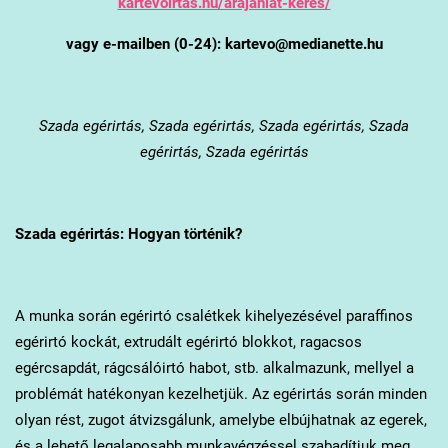
kartevoirtas.hu/arajanlat-keres/
vagy e-mailben (0-24): kartevo@medianette.hu
Szada
egérirtás, Szada egérirtás, Szada egérirtás, Szada
egérirtás, Szada egérirtás
Szada
egérirtás: Hogyan történik?
A munka során egérirtó csalétkek kihelyezésével paraffinos
egérirtó kockát, extrudált egérirtó blokkot, ragacsos
egércsapdát, rágcsálóirtó habot, stb. alkalmazunk, mellyel a
problémát hatékonyan kezelhetjük. Az egérirtás során minden
olyan rést, zugot átvizsgálunk, amelybe elbújhatnak az egerek,
és a lehető legalaposabb munkavégzéssel szabadítjuk meg