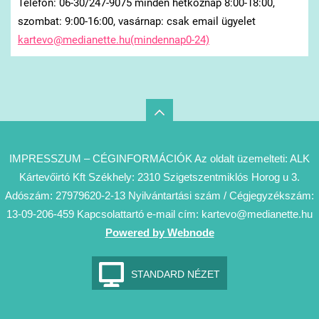
Telefon: 06-30/247-9075 minden hétköznap 8:00-18:00,
szombat: 9:00-16:00, vasárnap: csak email ügyelet
kartevo@medianette.hu(mindennap0-24)
IMPRESSZUM – CÉGINFORMÁCIÓK Az oldalt üzemelteti: ALK
Kártevőirtó Kft Székhely: 2310 Szigetszentmiklós Horog u 3.
Adószám: 27979620-2-13 Nyilvántartási szám / Cégjegyzékszám:
13-09-206-459 Kapcsolattartó e-mail cím: kartevo@medianette.hu
Powered by Webnode
STANDARD NÉZET