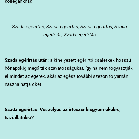
kollégánknak.
Szada
egérirtás, Szada egérirtás, Szada egérirtás, Szada
egérirtás, Szada egérirtás
Szada
egérirtás után:
a kihelyezett egérirtó csalétkek hosszú
hónapokig megőrzik szavatosságukat, így ha nem fogyasztják
el mindet az egerek, akár az egész további szezon folyamán
használhatja őket.
Szada
egérirtás: Veszélyes az irtószer kisgyermekekre,
háziállatokra?