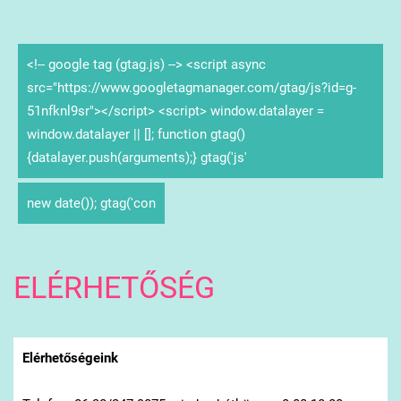
<!-- google tag (gtag.js) --> <script async
src="https://www.googletagmanager.com/gtag/js?id=g-
51nfknl9sr"></script> <script> window.datalayer =
window.datalayer || []; function gtag()
{datalayer.push(arguments);} gtag('js'
new date()); gtag('con
ELÉRHETŐSÉG
Elérhetőségeink