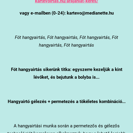
kartevoirtas.hu/arajanlat-keres/
vagy e-mailben (0-24): kartevo@medianette.hu
Fót
hangyairtás, Fót hangyairtás, Fót hangyairtás, Fót
hangyairtás, Fót hangyairtás
Fót
hangyairtás sikerünk titka: egyszerre kezeljük a kint
lévőket, és bejutunk a bolyba is...
Hangyairtó gélezés + permetezés a tökéletes kombináció...
A hangyairtási munka során a permetezős és gélezős