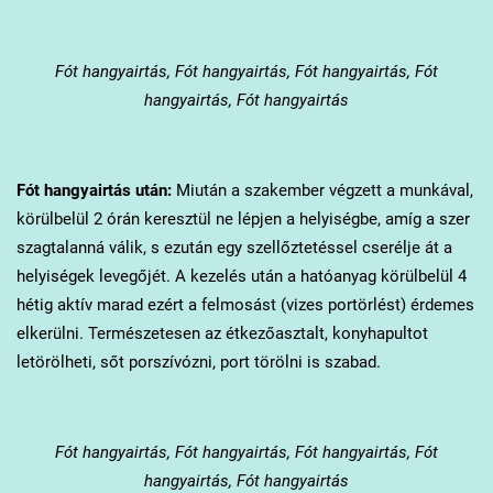
Fót
hangyairtás, Fót hangyairtás, Fót hangyairtás, Fót
hangyairtás, Fót hangyairtás
Fót
hangyairtás után:
Miután a szakember végzett a munkával,
körülbelül 2 órán keresztül ne lépjen a helyiségbe, amíg a szer
szagtalanná válik, s ezután egy szellőztetéssel cserélje át a
helyiségek levegőjét. A kezelés után a hatóanyag körülbelül 4
hétig aktív marad ezért a felmosást (vizes portörlést) érdemes
elkerülni. Természetesen az étkezőasztalt, konyhapultot
letörölheti, sőt porszívózni, port törölni is szabad.
Fót
hangyairtás, Fót hangyairtás, Fót hangyairtás, Fót
hangyairtás, Fót hangyairtás