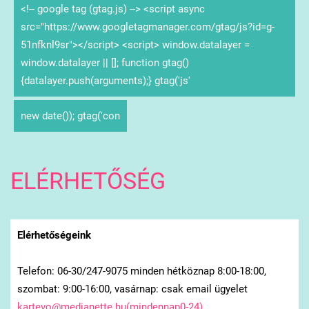
<!-- google tag (gtag.js) --> <script async
src="https://www.googletagmanager.com/gtag/js?id=g-
51nfknl9sr"></script> <script> window.datalayer =
window.datalayer || []; function gtag()
{datalayer.push(arguments);} gtag('js'
new date()); gtag('con
ELÉRHETŐSÉG
Elérhetőségeink
Telefon: 06-30/247-9075 minden hétköznap 8:00-18:00,
szombat: 9:00-16:00, vasárnap: csak email ügyelet
kartevo@medianette.hu(mindennap0-24)