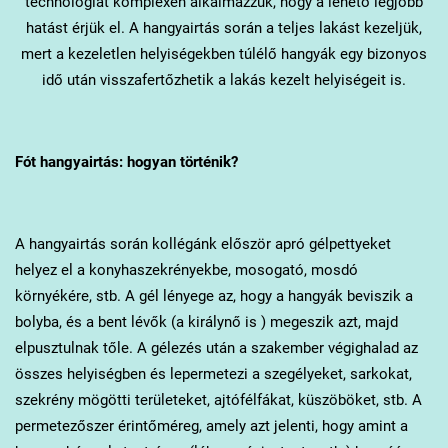
technológiát komplexen alkalmazzuk, hogy a lehető legjobb
hatást érjük el. A hangyairtás során a teljes lakást kezeljük,
mert a kezeletlen helyiségekben túlélő hangyák egy bizonyos
idő után visszafertőzhetik a lakás kezelt helyiségeit is.
Fót
hangyairtás: hogyan történik?
A hangyairtás során kollégánk először apró gélpettyeket
helyez el a konyhaszekrényekbe, mosogató, mosdó
környékére, stb. A gél lényege az, hogy a hangyák beviszik a
bolyba, és a bent lévők (a királynő is ) megeszik azt, majd
elpusztulnak tőle. A gélezés után a szakember végighalad az
összes helyiségben és lepermetezi a szegélyeket, sarkokat,
szekrény mögötti területeket, ajtófélfákat, küszöböket, stb. A
permetezőszer érintőméreg, amely azt jelenti, hogy amint a