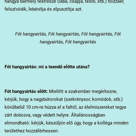
hangya bármely testrésze (lába, csápja, teste, stb.) hozzáér,
felszívódik, lebénítja és elpusztítja azt.
Fót
hangyairtás, Fót hangyairtás, Fót hangyairtás, Fót
hangyairtás, Fót hangyairtás
Fót
hangyairtás: mi a teendő előtte utána?
Fót
hangyairtás előtt:
Mielőtt a szakember megérkezne,
kérjük, hogy a nagybútorokat (szekrénysor, komódok, stb.)
körülbelül 10 cm-re húzza el a faltól, az élelmiszereket tegye
zárt dobozva, vagy védett helyre. Általánosságban
elmondható: kérjük, készüljön elő úgy, hogy a kolléga minden
területhez hozzáférhessen.