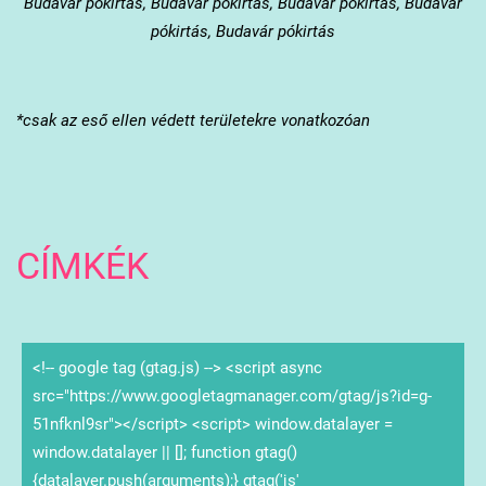
Budavár
pókirtás, Budavár pókirtás, Budavár pókirtás, Budavár
pókirtás, Budavár pókirtás
*csak az eső ellen védett területekre vonatkozóan
CÍMKÉK
<!-- google tag (gtag.js) --> <script async
src="https://www.googletagmanager.com/gtag/js?id=g-
51nfknl9sr"></script> <script> window.datalayer =
window.datalayer || []; function gtag()
{datalayer.push(arguments);} gtag('js'