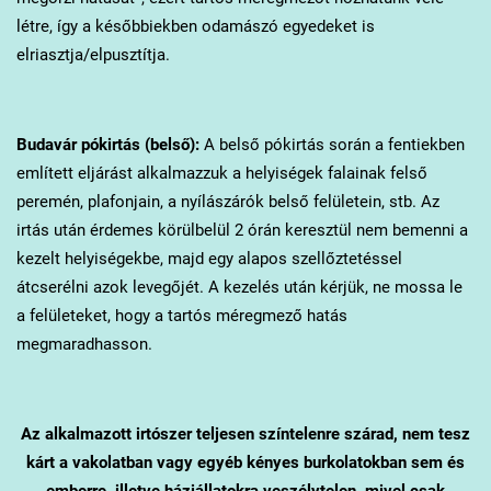
létre, így a későbbiekben odamászó egyedeket is
elriasztja/elpusztítja.
Budavár
pókirtás (belső):
A belső pókirtás során a fentiekben
említett eljárást alkalmazzuk a helyiségek falainak felső
peremén, plafonjain, a nyílászárók belső felületein, stb. Az
irtás után érdemes körülbelül 2 órán keresztül nem bemenni a
kezelt helyiségekbe, majd egy alapos szellőztetéssel
átcserélni azok levegőjét. A kezelés után kérjük, ne mossa le
a felületeket, hogy a tartós méregmező hatás
megmaradhasson.
Az alkalmazott irtószer teljesen színtelenre szárad, nem tesz
kárt a vakolatban vagy egyéb kényes burkolatokban sem és
emberre, illetve háziállatokra veszélytelen, mivel csak