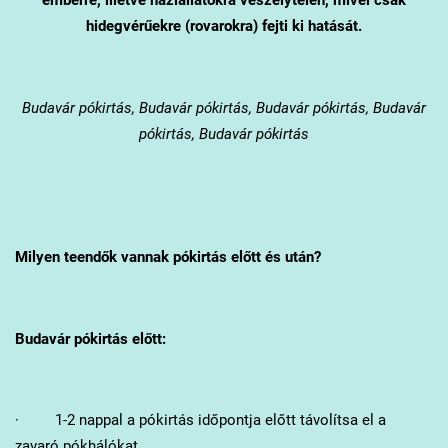
hidegvérűekre (rovarokra) fejti ki hatását.
Budavár
pókirtás, Budavár pókirtás, Budavár pókirtás, Budavár
pókirtás, Budavár pókirtás
Milyen teendők vannak pókirtás előtt és után?
Budavár
pókirtás előtt:
· 1-2 nappal a pókirtás időpontja előtt távolítsa el a
zavaró pókhálókat.