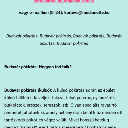
kartevoirtas.hu/arajanlat-keres/
vagy e-mailben (0-24): kartevo@medianette.hu
Budavár
pókirtás, Budavár pókirtás, Budavár pókirtás, Budavár
pókirtás, Budavár pókirtás
Budavár
pókirtás: Hogyan történik?
Budavár
pókirtás (külső):
A külső pókirtás során az épület
külső felületeit kezeljük: falazat felső pereme, nyílászárók,
burkolatok, ereszek, teraszok, stb. Olyan speciális rovarirtó
permetet juttatunk ki, amely néhány órán belül kiűz minden ott
tartózkodó pókot és végez velük. Mivel hosszú hetekig
megőrzi hatását*, ezért tartós méregmezőt hozhatunk vele