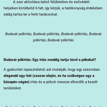
· A szer aktivitása belső felületeken és esővédett
helyeken körülbelül 6 hét, így kérjük, a hatékonyság érdekében
eddig tartsa be a fenti tanácsokat.
Budavár
pókirtás, Budavár pókirtás, Budavár pókirtás, Budavár
pókirtás, Budavár pókirtás
Budavár
pókirtás: Egy irtás meddig tartja távol a pókokat?
A gyakorlati tapasztalatok azt mutatják, hogy egy szezonban
elegendő egy-két (szezon elején, és ha szükséges egy a
közepén-végén)
irtás és a pókok messze elkerülik a kezelt
területeket.