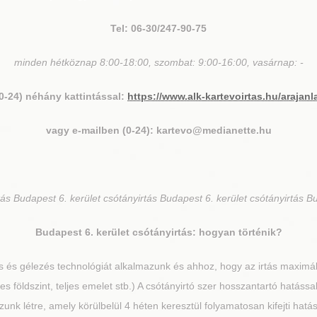
Tel: 06-30/247-90-75
minden hétköznap 8:00-18:00, szombat: 9:00-16:00, vasárnap: -
(0-24) néhány kattintással:
https://www.alk-kartevoirtas.hu/arajanl
vagy e-mailben (0-24): kartevo@medianette.hu
ás Budapest 6. kerület csótányirtás Budapest 6. kerület csótányirtás Bu
Budapest 6. kerület
csótányirtás: hogyan történik?
és gélezés technológiát alkalmazunk és ahhoz, hogy az irtás maximáli
jes földszint, teljes emelet stb.) A csótányirtó szer hosszantartó hatás
zunk létre, amely körülbelül 4 héten keresztül folyamatosan kifejti hatás