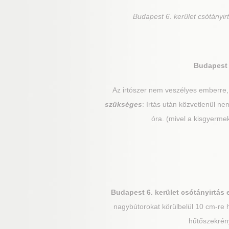
Budapest 6. kerület
csótányirt
Budapest 
Az irtószer nem veszélyes emberre
szükséges
: Irtás után közvetlenül 
óra. (mivel a kisgyerme
Budapest 6. kerület
csótányirtás e
nagybútorokat körülbelül 10 cm-re 
hűtőszekrény