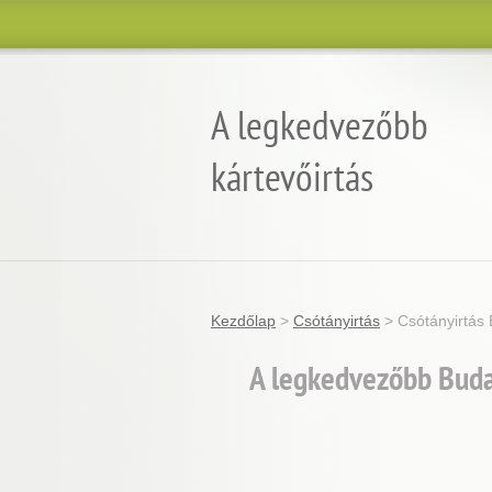
A legkedvezőbb
kártevőirtás
Garantált minőség, eredmény és árgara
Kezdőlap
>
Csótányirtás
>
Csótányirtás 
A legkedvezőbb Budap