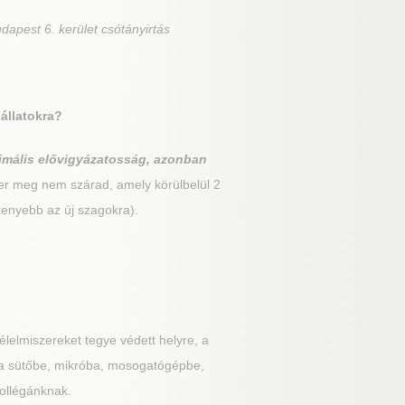
dapest 6. kerület csótányirtás
iállatokra?
imális elővigyázatosság, azonban
er meg nem szárad, amely körülbelül 2
kenyebb az új szagokra).
lelmiszereket tegye védett helyre, a
k a sütőbe, mikróba, mosogatógépbe,
kollégánknak.