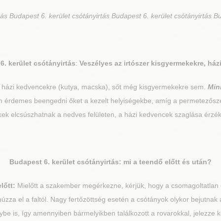
ás Budapest 6. kerület csótányirtás Budapest 6. kerület csótányirtás Bu
6. kerület
csótányirtás
:
Veszélyes az irtószer kisgyermekekre, ház
, házi kedvencekre (kutya, macska), sőt még kisgyermekekre sem.
Min
nem érdemes beengedni őket a kezelt helyiségekbe, amíg a permetezősz
kek elcsúszhatnak a nedves felületen, a házi kedvencek szaglása érzé
Budapest 6. kerület
csótányirtás: mi a teendő előtt és után?
lőtt:
Mielőtt a szakember megérkezne, kérjük, hogy a csomagoltatlan é
húzza el a faltól. Nagy fertőzöttség esetén a csótányok olykor bejutna
be is, így amennyiben bármelyikben találkozott a rovarokkal, jelezze 