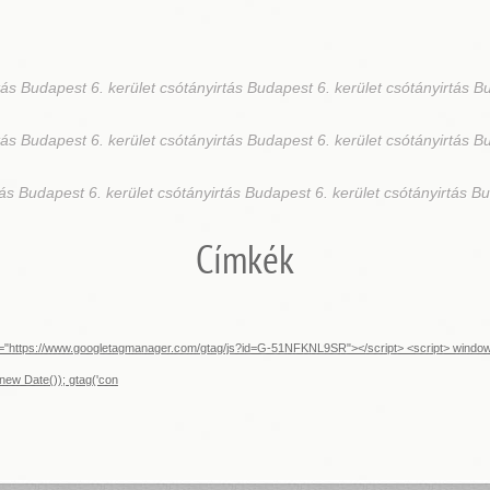
ás Budapest 6. kerület csótányirtás Budapest 6. kerület csótányirtás Bu
ás Budapest 6. kerület csótányirtás Budapest 6. kerület csótányirtás Bu
ás Budapest 6. kerület csótányirtás Budapest 6. kerület csótányirtás B
Címkék
src="https://www.googletagmanager.com/gtag/js?id=G-51NFKNL9SR"></script> <script> window.d
new Date()); gtag('con