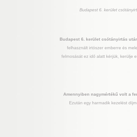
Budapest 6. kerület
csótányirt
Budapest 6. kerület
csótányirtás utá
felhasznált irtószer emberre és mel
felmosását ez idő alatt kérjük, kerülje 
Amennyiben nagymértékű volt a fe
Ezután egy harmadik kezelést díjme