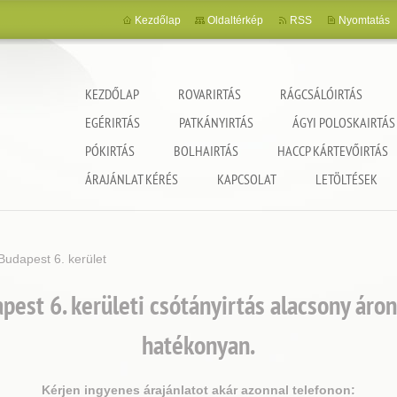
Kezdőlap
Oldaltérkép
RSS
Nyomtatás
KEZDŐLAP
ROVARIRTÁS
RÁGCSÁLÓIRTÁS
EGÉRIRTÁS
PATKÁNYIRTÁS
ÁGYI POLOSKAIRTÁS
PÓKIRTÁS
BOLHAIRTÁS
HACCP KÁRTEVŐIRTÁS
ncia
ÁRAJÁNLAT KÉRÉS
KAPCSOLAT
LETÖLTÉSEK
Budapest 6. kerület
est 6. kerületi csótányirtás alacsony áron
hatékonyan.
Kérjen ingyenes árajánlatot akár azonnal telefonon: