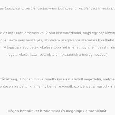
ás Budapest 6. kerület csótányirtás Budapest 6. kerület csótányirtás Bu
n:
Az irtás után érdemes kb. 2 órát kint tartózkodni, majd egy szellőzteté
egvérűekre nem veszélyes, színtelen- szagtalanra szárad és körülbelül
el. (A tojásban lévő peték kikelése több hét is lehet, így a felmosást m
hogy a kikelő, fiatal rovarok is érintkezzenek a méregmezővel).
rtőzöttség
, 1 hónap múlva ismétlő kezelést ajánlott végeztetni, melynek
ntesen biztosítunk, amennyiben erre vonatkozó igényét a második irtás
Hívjon bennünket bizalommal és megoldjuk a problémát.