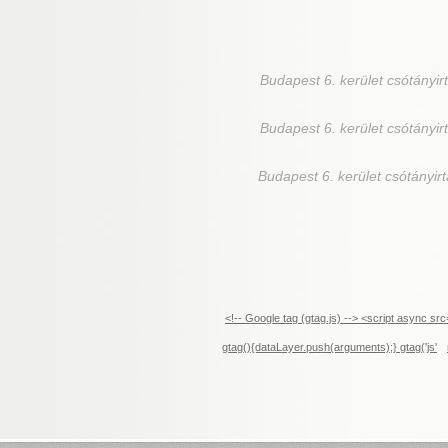
Budapest 6. kerület
csótányirt
Budapest 6. kerület
csótányirt
Budapest 6. kerület csótányirt
<!-- Google tag (gtag.js) --> <script async 
gtag(){dataLayer.push(arguments);} gtag('js'