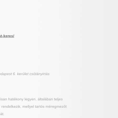
at-keres/
dapest 6. kerület csótányirtás
san hatékony legyen, általában teljes
sal rendelkezik, mellyel tartós méregmezőt
át.