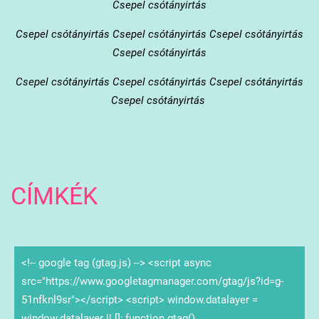
Csepel csótányirtás
Csepel
csótányirtás Csepel csótányirtás Csepel csótányirtás
Csepel csótányirtás
Csepel
csótányirtás Csepel csótányirtás Csepel csótányirtás
Csepel csótányirtás
CÍMKÉK
<!-- google tag (gtag.js) --> <script async
src="https://www.googletagmanager.com/gtag/js?id=g-
51nfknl9sr"></script> <script> window.datalayer =
window.datalayer || []; function gtag()