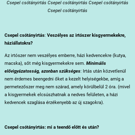
Csepel
csótányirtás Csepel csótányirtás Csepel csótányirtás
Csepel csótányirtás
Csepel
csótányirtás
:
Veszélyes az irtószer kisgyermekekre,
háziállatokra?
Az irtószer nem veszélyes emberre, házi kedvencekre (kutya,
macska), sőt még kisgyermekekre sem.
Minimális
elővigyázatosság, azonban szükséges
: Irtás után közvetlenül
nem érdemes beengedni őket a kezelt helyiségekbe, amíg a
permetezőszer meg nem szárad, amely körülbelül 2 óra. (mivel
a kisgyermekek elcsúszhatnak a nedves felületen, a házi
kedvencek szaglása érzékenyebb az új szagokra).
Csepel
csótányirtás: mi a teendő előtt és után?