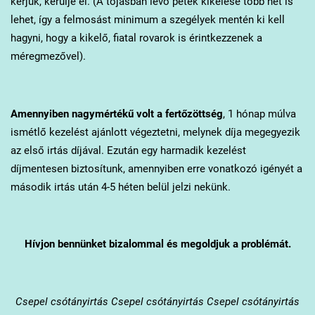
kérjük, kerülje el. (A tojásban lévő peték kikelése több hét is
lehet, így a felmosást minimum a szegélyek mentén ki kell
hagyni, hogy a kikelő, fiatal rovarok is érintkezzenek a
méregmezővel).
Amennyiben nagymértékű volt a fertőzöttség
, 1 hónap múlva
ismétlő kezelést ajánlott végeztetni, melynek díja megegyezik
az első irtás díjával. Ezután egy harmadik kezelést
díjmentesen biztosítunk, amennyiben erre vonatkozó igényét a
második irtás után 4-5 héten belül jelzi nekünk.
Hívjon bennünket bizalommal és megoldjuk a problémát.
Csepel
csótányirtás Csepel csótányirtás Csepel csótányirtás