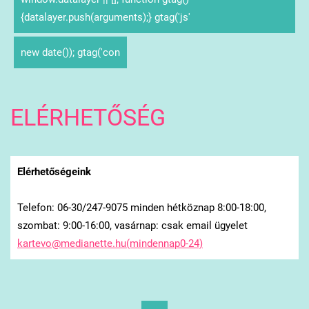
{datalayer.push(arguments);} gtag('js'
new date()); gtag('con
ELÉRHETŐSÉG
Elérhetőségeink
Telefon: 06-30/247-9075 minden hétköznap 8:00-18:00,
szombat: 9:00-16:00, vasárnap: csak email ügyelet
kartevo@medianette.hu(mindennap0-24)