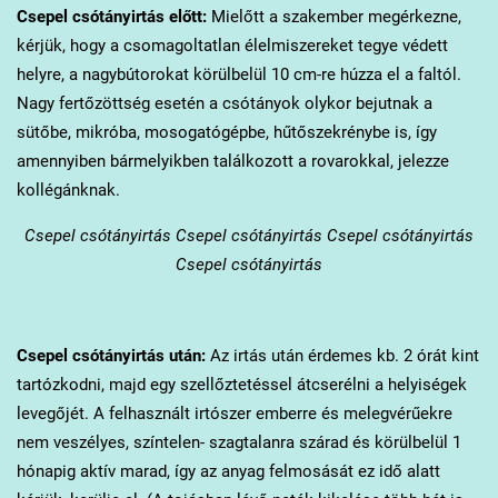
Csepel
csótányirtás előtt:
Mielőtt a szakember megérkezne,
kérjük, hogy a csomagoltatlan élelmiszereket tegye védett
helyre, a nagybútorokat körülbelül 10 cm-re húzza el a faltól.
Nagy fertőzöttség esetén a csótányok olykor bejutnak a
sütőbe, mikróba, mosogatógépbe, hűtőszekrénybe is, így
amennyiben bármelyikben találkozott a rovarokkal, jelezze
kollégánknak.
Csepel
csótányirtás Csepel csótányirtás Csepel csótányirtás
Csepel csótányirtás
Csepel
csótányirtás után:
Az irtás után érdemes kb. 2 órát kint
tartózkodni, majd egy szellőztetéssel átcserélni a helyiségek
levegőjét. A felhasznált irtószer emberre és melegvérűekre
nem veszélyes, színtelen- szagtalanra szárad és körülbelül 1
hónapig aktív marad, így az anyag felmosását ez idő alatt