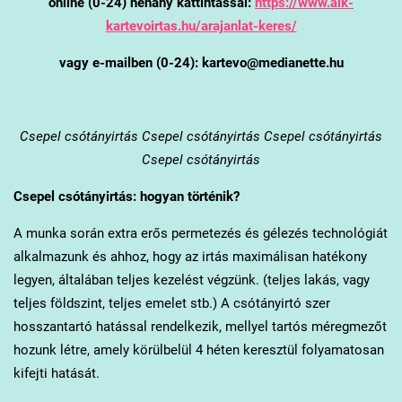
online (0-24) néhány kattintással:
https://www.alk-
kartevoirtas.hu/arajanlat-keres/
vagy e-mailben (0-24): kartevo@medianette.hu
Csepel
csótányirtás Csepel csótányirtás Csepel csótányirtás
Csepel csótányirtás
Csepel
csótányirtás: hogyan történik?
A munka során extra erős permetezés és gélezés technológiát
alkalmazunk és ahhoz, hogy az irtás maximálisan hatékony
legyen, általában teljes kezelést végzünk. (teljes lakás, vagy
teljes földszint, teljes emelet stb.) A csótányirtó szer
hosszantartó hatással rendelkezik, mellyel tartós méregmezőt
hozunk létre, amely körülbelül 4 héten keresztül folyamatosan
kifejti hatását.