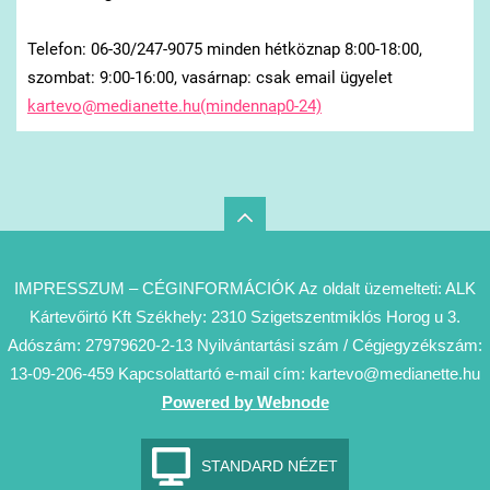
Telefon: 06-30/247-9075 minden hétköznap 8:00-18:00,
szombat: 9:00-16:00, vasárnap: csak email ügyelet
kartevo@medianette.hu(mindennap0-24)
IMPRESSZUM – CÉGINFORMÁCIÓK Az oldalt üzemelteti: ALK
Kártevőirtó Kft Székhely: 2310 Szigetszentmiklós Horog u 3.
Adószám: 27979620-2-13 Nyilvántartási szám / Cégjegyzékszám:
13-09-206-459 Kapcsolattartó e-mail cím: kartevo@medianette.hu
Powered by Webnode
STANDARD NÉZET