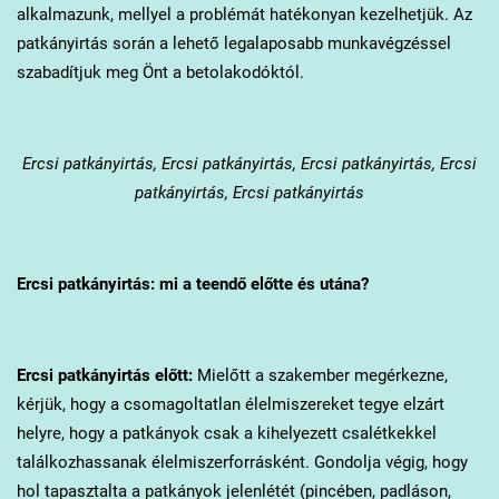
alkalmazunk, mellyel a problémát hatékonyan kezelhetjük. Az
patkányirtás során a lehető legalaposabb munkavégzéssel
szabadítjuk meg Önt a betolakodóktól.
Ercsi
patkányirtás, Ercsi patkányirtás, Ercsi patkányirtás, Ercsi
patkányirtás, Ercsi patkányirtás
Ercsi
patkányirtás: mi a teendő előtte és utána?
Ercsi
patkányirtás előtt:
Mielőtt a szakember megérkezne,
kérjük, hogy a csomagoltatlan élelmiszereket tegye elzárt
helyre, hogy a patkányok csak a kihelyezett csalétkekkel
találkozhassanak élelmiszerforrásként. Gondolja végig, hogy
hol tapasztalta a patkányok jelenlétét (pincében, padláson,