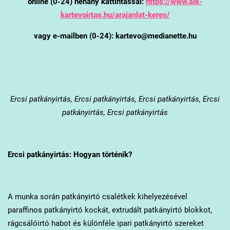
online (0-24) néhány kattintással:
https://www.alk-
kartevoirtas.hu/arajanlat-keres/
vagy e-mailben (0-24): kartevo@medianette.hu
Ercsi
patkányirtás, Ercsi patkányirtás, Ercsi patkányirtás, Ercsi
patkányirtás, Ercsi patkányirtás
Ercsi
patkányirtás: Hogyan történik?
A munka során patkányirtó csalétkek kihelyezésével
paraffinos patkányirtó kockát, extrudált patkányirtó blokkot,
rágcsálóirtó habot és különféle ipari patkányirtó szereket