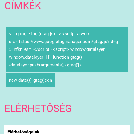
CÍMKÉK
<!-- google tag (gtag.js) --> <script async
src="https://www.googletagmanager.com/gtag/js?id=g-
51nfknl9sr"></script> <script> window.datalayer =
window.datalayer || []; function gtag()
{datalayer.push(arguments);} gtag('js'
new date()); gtag('con
ELÉRHETŐSÉG
Elérhetőségeink