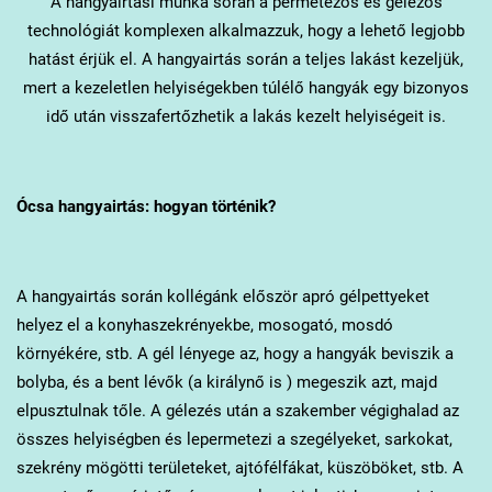
A hangyairtási munka során a permetezős és gélezős
technológiát komplexen alkalmazzuk, hogy a lehető legjobb
hatást érjük el. A hangyairtás során a teljes lakást kezeljük,
mert a kezeletlen helyiségekben túlélő hangyák egy bizonyos
idő után visszafertőzhetik a lakás kezelt helyiségeit is.
Ócsa
hangyairtás: hogyan történik?
A hangyairtás során kollégánk először apró gélpettyeket
helyez el a konyhaszekrényekbe, mosogató, mosdó
környékére, stb. A gél lényege az, hogy a hangyák beviszik a
bolyba, és a bent lévők (a királynő is ) megeszik azt, majd
elpusztulnak tőle. A gélezés után a szakember végighalad az
összes helyiségben és lepermetezi a szegélyeket, sarkokat,
szekrény mögötti területeket, ajtófélfákat, küszöböket, stb. A