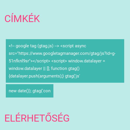
CÍMKÉK
<!-- google tag (gtag.js) --> <script async
src="https://www.googletagmanager.com/gtag/js?id=g-
51nfknl9sr"></script> <script> window.datalayer =
window.datalayer || []; function gtag()
{datalayer.push(arguments);} gtag('js'
new date()); gtag('con
ELÉRHETŐSÉG