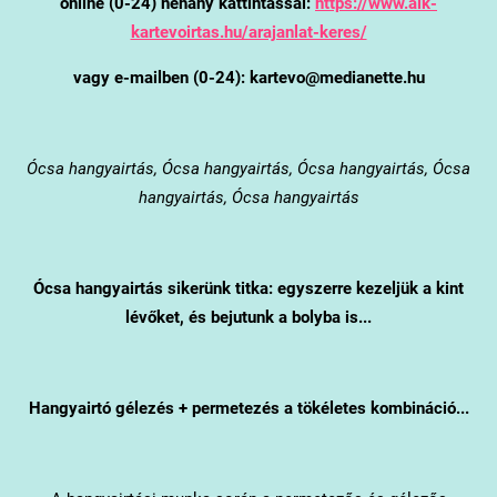
online (0-24) néhány kattintással:
https://www.alk-
kartevoirtas.hu/arajanlat-keres/
vagy e-mailben (0-24): kartevo@medianette.hu
Ócsa
hangyairtás, Ócsa hangyairtás, Ócsa hangyairtás, Ócsa
hangyairtás, Ócsa hangyairtás
Ócsa
hangyairtás sikerünk titka: egyszerre kezeljük a kint
lévőket, és bejutunk a bolyba is...
Hangyairtó gélezés + permetezés a tökéletes kombináció...