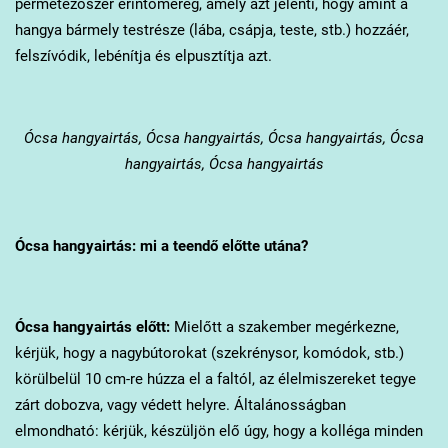
permetezőszer érintőméreg, amely azt jelenti, hogy amint a
hangya bármely testrésze (lába, csápja, teste, stb.) hozzáér,
felszívódik, lebénítja és elpusztítja azt.
Ócsa
hangyairtás, Ócsa hangyairtás, Ócsa hangyairtás, Ócsa
hangyairtás, Ócsa hangyairtás
Ócsa
hangyairtás: mi a teendő előtte utána?
Ócsa
hangyairtás előtt:
Mielőtt a szakember megérkezne,
kérjük, hogy a nagybútorokat (szekrénysor, komódok, stb.)
körülbelül 10 cm-re húzza el a faltól, az élelmiszereket tegye
zárt dobozva, vagy védett helyre. Általánosságban
elmondható: kérjük, készüljön elő úgy, hogy a kolléga minden