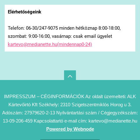
Elérhetőségeink
Telefon: 06-30/247-9075 minden hétköznap 8:00-18:00,
szombat: 9:00-16:00, vasárnap: csak email ügyelet
kartevo@medianette.hu(mindennap0-24)
IMPRESSZUM – CÉGINFORMÁCIÓK Az oldalt üzemelteti: ALK
Kártevőirtó Kft Székhely: 2310 Szigetszentmiklós Horog u 3.
Adószám: 27979620-2-13 Nyilvántartási szám / Cégjegyzékszám:
13-09-206-459 Kapcsolattartó e-mail cím: kartevo@medianette.hu
Powered by Webnode