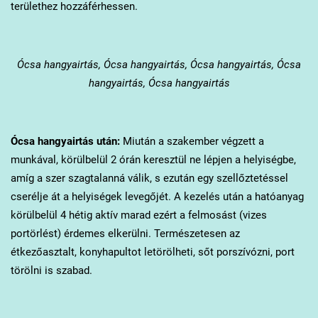
területhez hozzáférhessen.
Ócsa
hangyairtás, Ócsa hangyairtás, Ócsa hangyairtás, Ócsa
hangyairtás, Ócsa hangyairtás
Ócsa
hangyairtás után:
Miután a szakember végzett a
munkával, körülbelül 2 órán keresztül ne lépjen a helyiségbe,
amíg a szer szagtalanná válik, s ezután egy szellőztetéssel
cserélje át a helyiségek levegőjét. A kezelés után a hatóanyag
körülbelül 4 hétig aktív marad ezért a felmosást (vizes
portörlést) érdemes elkerülni. Természetesen az
étkezőasztalt, konyhapultot letörölheti, sőt porszívózni, port
törölni is szabad.