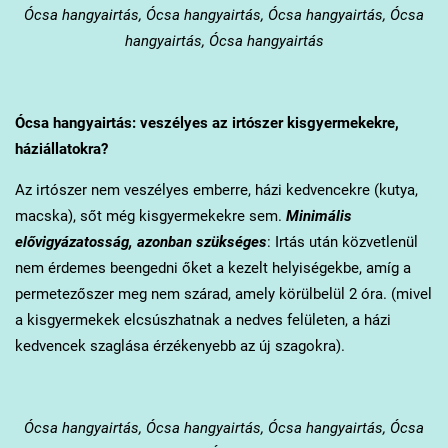
Ócsa
hangyairtás, Ócsa hangyairtás, Ócsa hangyairtás, Ócsa
hangyairtás, Ócsa hangyairtás
Ócsa
hangyairtás: veszélyes az irtószer kisgyermekekre,
háziállatokra?
Az irtószer nem veszélyes emberre, házi kedvencekre (kutya,
macska), sőt még kisgyermekekre sem.
Minimális
elővigyázatosság, azonban szükséges
: Irtás után közvetlenül
nem érdemes beengedni őket a kezelt helyiségekbe, amíg a
permetezőszer meg nem szárad, amely körülbelül 2 óra. (mivel
a kisgyermekek elcsúszhatnak a nedves felületen, a házi
kedvencek szaglása érzékenyebb az új szagokra).
Ócsa
hangyairtás, Ócsa hangyairtás, Ócsa hangyairtás, Ócsa