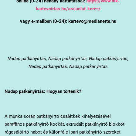
online (0-24) néhány kattintással:
https://www.alk-
kartevoirtas.hu/arajanlat-keres/
vagy e-mailben (0-24): kartevo@medianette.hu
Nadap
patkányirtás, Nadap patkányirtás, Nadap patkányirtás,
Nadap patkányirtás, Nadap patkányirtás
Nadap
patkányirtás: Hogyan történik?
A munka során patkányirtó csalétkek kihelyezésével
paraffinos patkányirtó kockát, extrudált patkányirtó blokkot,
rágcsálóirtó habot és különféle ipari patkányirtó szereket