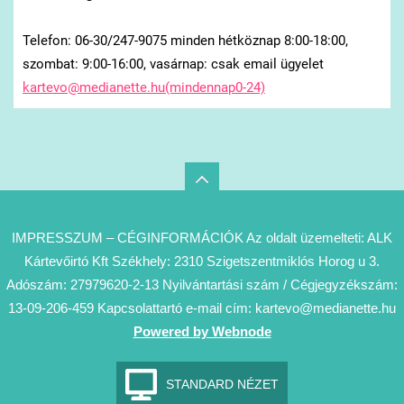
Telefon: 06-30/247-9075 minden hétköznap 8:00-18:00,
szombat: 9:00-16:00, vasárnap: csak email ügyelet
kartevo@medianette.hu(mindennap0-24)
IMPRESSZUM – CÉGINFORMÁCIÓK Az oldalt üzemelteti: ALK
Kártevőirtó Kft Székhely: 2310 Szigetszentmiklós Horog u 3.
Adószám: 27979620-2-13 Nyilvántartási szám / Cégjegyzékszám:
13-09-206-459 Kapcsolattartó e-mail cím: kartevo@medianette.hu
Powered by Webnode
STANDARD NÉZET