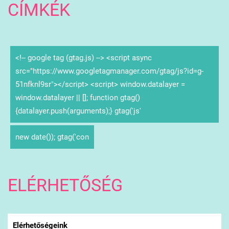
CÍMKÉK
<!-- google tag (gtag.js) --> <script async
src="https://www.googletagmanager.com/gtag/js?id=g-
51nfknl9sr"></script> <script> window.datalayer =
window.datalayer || []; function gtag()
{datalayer.push(arguments);} gtag('js'
new date()); gtag('con
ELÉRHETŐSÉG
Elérhetőségeink