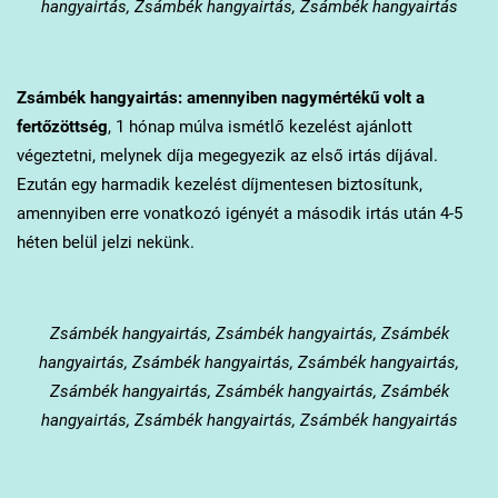
hangyairtás, Zsámbék hangyairtás, Zsámbék hangyairtás
Zsámbék
hangyairtás: amennyiben nagymértékű volt a
fertőzöttség
, 1 hónap múlva ismétlő kezelést ajánlott
végeztetni, melynek díja megegyezik az első irtás díjával.
Ezután egy harmadik kezelést díjmentesen biztosítunk,
amennyiben erre vonatkozó igényét a második irtás után 4-5
héten belül jelzi nekünk.
Zsámbék
hangyairtás, Zsámbék hangyairtás, Zsámbék
hangyairtás, Zsámbék hangyairtás, Zsámbék hangyairtás,
Zsámbék hangyairtás, Zsámbék hangyairtás, Zsámbék
hangyairtás, Zsámbék hangyairtás, Zsámbék hangyairtás