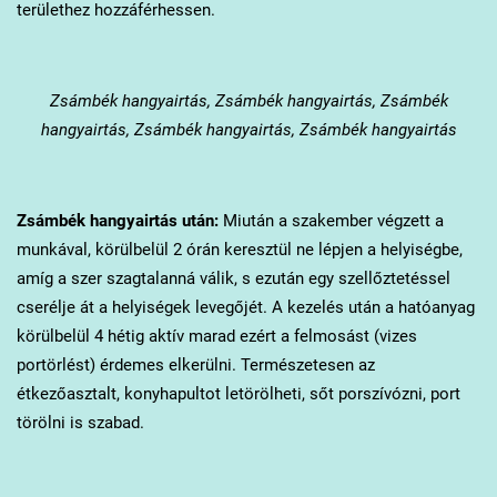
területhez hozzáférhessen.
Zsámbék
hangyairtás, Zsámbék hangyairtás, Zsámbék
hangyairtás, Zsámbék hangyairtás, Zsámbék hangyairtás
Zsámbék
hangyairtás után:
Miután a szakember végzett a
munkával, körülbelül 2 órán keresztül ne lépjen a helyiségbe,
amíg a szer szagtalanná válik, s ezután egy szellőztetéssel
cserélje át a helyiségek levegőjét. A kezelés után a hatóanyag
körülbelül 4 hétig aktív marad ezért a felmosást (vizes
portörlést) érdemes elkerülni. Természetesen az
étkezőasztalt, konyhapultot letörölheti, sőt porszívózni, port
törölni is szabad.