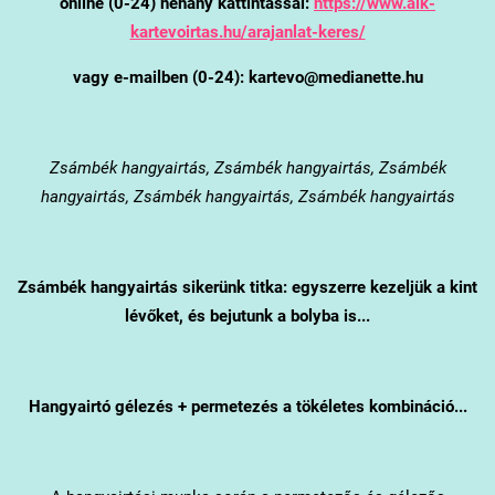
online (0-24) néhány kattintással:
https://www.alk-
kartevoirtas.hu/arajanlat-keres/
vagy e-mailben (0-24): kartevo@medianette.hu
Zsámbék
hangyairtás, Zsámbék hangyairtás, Zsámbék
hangyairtás, Zsámbék hangyairtás, Zsámbék hangyairtás
Zsámbék
hangyairtás sikerünk titka: egyszerre kezeljük a kint
lévőket, és bejutunk a bolyba is...
Hangyairtó gélezés + permetezés a tökéletes kombináció...