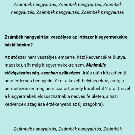
Zsámbék
hangyairtás, Zsámbék hangyairtás, Zsámbék
hangyairtás, Zsámbék hangyairtás, Zsámbék hangyairtás
Zsámbék
hangyairtás: veszélyes az irtószer kisgyermekekre,
háziállatokra?
Az irtószer nem veszélyes emberre, házi kedvencekre (kutya,
macska), sőt még kisgyermekekre sem.
Minimális
elővigyázatosság, azonban szükséges
: Irtás után közvetlenül
nem érdemes beengedni őket a kezelt helyiségekbe, amíg a
permetezőszer meg nem szárad, amely körülbelül 2 óra. (mivel
a kisgyermekek elcsúszhatnak a nedves felületen, a házi
kedvencek szaglása érzékenyebb az új szagokra).
Zsámbék
hangyairtás, Zsámbék hangyairtás, Zsámbék