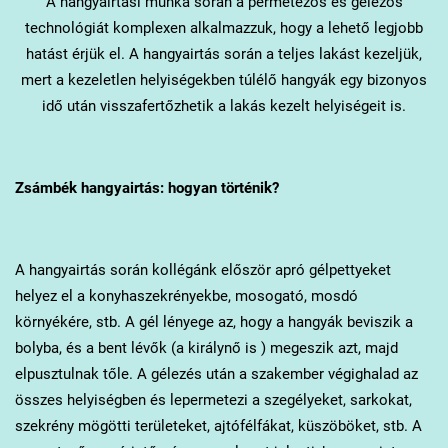
A hangyairtási munka során a permetezős és gélezős
technológiát komplexen alkalmazzuk, hogy a lehető legjobb
hatást érjük el. A hangyairtás során a teljes lakást kezeljük,
mert a kezeletlen helyiségekben túlélő hangyák egy bizonyos
idő után visszafertőzhetik a lakás kezelt helyiségeit is.
Zsámbék
hangyairtás: hogyan történik?
A hangyairtás során kollégánk először apró gélpettyeket
helyez el a konyhaszekrényekbe, mosogató, mosdó
környékére, stb. A gél lényege az, hogy a hangyák beviszik a
bolyba, és a bent lévők (a királynő is ) megeszik azt, majd
elpusztulnak tőle. A gélezés után a szakember végighalad az
összes helyiségben és lepermetezi a szegélyeket, sarkokat,
szekrény mögötti területeket, ajtófélfákat, küszöböket, stb. A