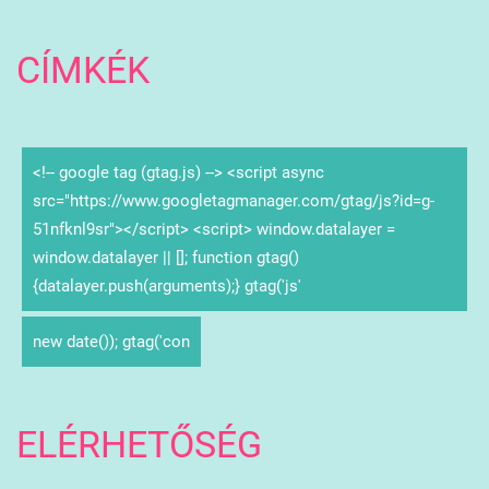
CÍMKÉK
<!-- google tag (gtag.js) --> <script async
src="https://www.googletagmanager.com/gtag/js?id=g-
51nfknl9sr"></script> <script> window.datalayer =
window.datalayer || []; function gtag()
{datalayer.push(arguments);} gtag('js'
new date()); gtag('con
ELÉRHETŐSÉG