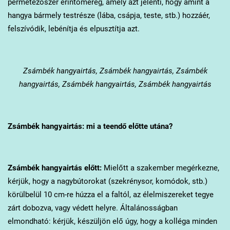
permetezőszer érintőméreg, amely azt jelenti, hogy amint a
hangya bármely testrésze (lába, csápja, teste, stb.) hozzáér,
felszívódik, lebénítja és elpusztítja azt.
Zsámbék
hangyairtás, Zsámbék hangyairtás, Zsámbék
hangyairtás, Zsámbék hangyairtás, Zsámbék hangyairtás
Zsámbék
hangyairtás: mi a teendő előtte utána?
Zsámbék
hangyairtás előtt:
Mielőtt a szakember megérkezne,
kérjük, hogy a nagybútorokat (szekrénysor, komódok, stb.)
körülbelül 10 cm-re húzza el a faltól, az élelmiszereket tegye
zárt dobozva, vagy védett helyre. Általánosságban
elmondható: kérjük, készüljön elő úgy, hogy a kolléga minden