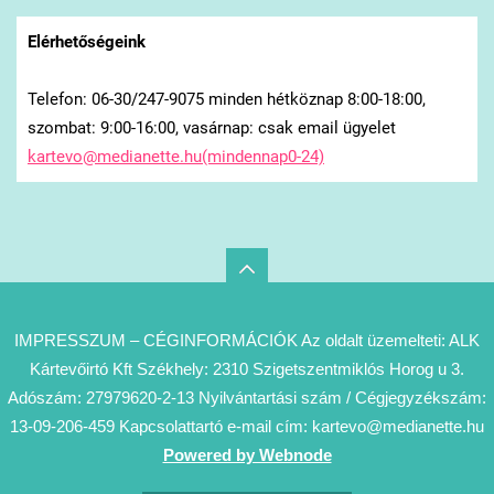
Elérhetőségeink
Telefon: 06-30/247-9075 minden hétköznap 8:00-18:00,
szombat: 9:00-16:00, vasárnap: csak email ügyelet
kartevo@medianette.hu(mindennap0-24)
IMPRESSZUM – CÉGINFORMÁCIÓK Az oldalt üzemelteti: ALK
Kártevőirtó Kft Székhely: 2310 Szigetszentmiklós Horog u 3.
Adószám: 27979620-2-13 Nyilvántartási szám / Cégjegyzékszám:
13-09-206-459 Kapcsolattartó e-mail cím: kartevo@medianette.hu
Powered by Webnode