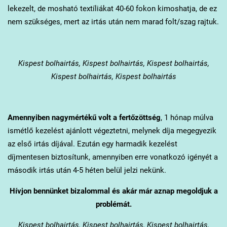
lekezelt, de mosható textíliákat 40-60 fokon kimoshatja, de ez
nem szükséges, mert az irtás után nem marad folt/szag rajtuk.
Kispest
bolhairtás, Kispest bolhairtás, Kispest bolhairtás,
Kispest bolhairtás, Kispest bolhairtás
Amennyiben nagymértékű volt a fertőzöttség
, 1 hónap múlva
ismétlő kezelést ajánlott végeztetni, melynek díja megegyezik
az első irtás díjával. Ezután egy harmadik kezelést
díjmentesen biztosítunk, amennyiben erre vonatkozó igényét a
második irtás után 4-5 héten belül jelzi nekünk.
Hívjon bennünket bizalommal és akár már aznap megoldjuk a
problémát.
Kispest
bolhairtás, Kispest bolhairtás, Kispest bolhairtás,