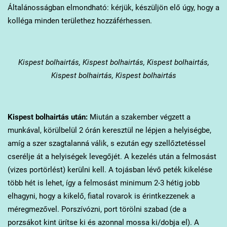
Általánosságban elmondható: kérjük, készüljön elő úgy, hogy a
kolléga minden területhez hozzáférhessen.
Kispest
bolhairtás, Kispest bolhairtás, Kispest bolhairtás,
Kispest bolhairtás, Kispest bolhairtás
Kispest
bolhairtás után:
Miután a szakember végzett a
munkával, körülbelül 2 órán keresztül ne lépjen a helyiségbe,
amíg a szer szagtalanná válik, s ezután egy szellőztetéssel
cserélje át a helyiségek levegőjét. A kezelés után a felmosást
(vizes portörlést) kerülni kell. A tojásban lévő peték kikelése
több hét is lehet, így a felmosást minimum 2-3 hétig jobb
elhagyni, hogy a kikelő, fiatal rovarok is érintkezzenek a
méregmezővel. Porszívózni, port törölni szabad (de a
porzsákot kint ürítse ki és azonnal mossa ki/dobja el). A