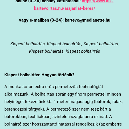
online (0-24) néhány kattintással:
https://www.alk-
kartevoirtas.hu/arajanlat-keres/
vagy e-mailben (0-24): kartevo@medianette.hu
Kispest
bolhairtás, Kispest bolhairtás, Kispest bolhairtás,
Kispest bolhairtás, Kispest bolhairtás
Kispest
bolhairtás: Hogyan történik?
A munka során extra erős permetezős technológiát
alkalmazunk. A bolhairtás során egy finom permettel minden
helyiséget lekezelünk kb. 1 méter magasságig (bútorok, falak,
berendezési tárgyak). A permetező szer nem tesz kárt a
bútorokban, textíliákban, színtelen-szagtalanra szárad. A
bolhairtó szer hosszantartó hatással rendelkezik (az emberre