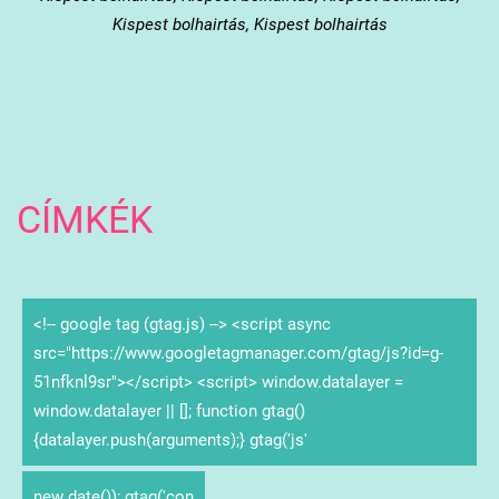
Kispest bolhairtás, Kispest bolhairtás
CÍMKÉK
<!-- google tag (gtag.js) --> <script async
src="https://www.googletagmanager.com/gtag/js?id=g-
51nfknl9sr"></script> <script> window.datalayer =
window.datalayer || []; function gtag()
{datalayer.push(arguments);} gtag('js'
new date()); gtag('con