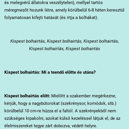
és melegvérű állatokra veszélytelen), mellyel tartós
méregmezőt hozunk létre, amely körülbelül 6-8 héten keresztül
folyamatosan kifejti hatását (és irtja a bolhákat).
Kispest
bolhairtás, Kispest bolhairtás, Kispest bolhairtás,
Kispest bolhairtás, Kispest bolhairtás
Kispest
bolhairtás: Mi a teendő előtte és utána?
Kispest
bolhairtás előtt:
Mielőtt a szakember megérkezne,
kérjük, hogy a nagybútorokat (szekrénysor, komódok, stb.)
körülbelül 10 cm-re húzza el a faltól. A szekrényekből nem
szükséges kipakolni, azokat külső kezeléssel látjuk el, de az
élelmiszereket tegye zárt dobozva, védett helyre.