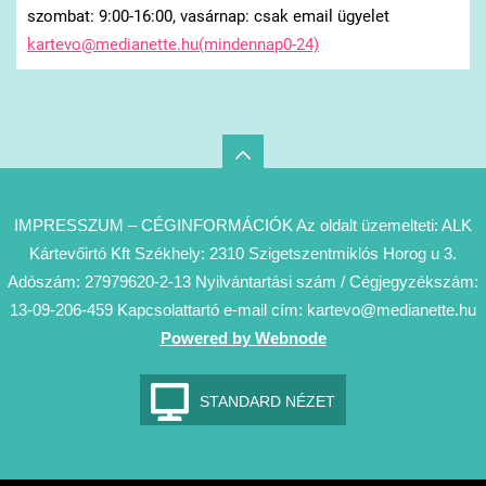
szombat: 9:00-16:00, vasárnap: csak email ügyelet
kartevo@medianette.hu(mindennap0-24)
IMPRESSZUM – CÉGINFORMÁCIÓK Az oldalt üzemelteti: ALK
Kártevőirtó Kft Székhely: 2310 Szigetszentmiklós Horog u 3.
Adószám: 27979620-2-13 Nyilvántartási szám / Cégjegyzékszám:
13-09-206-459 Kapcsolattartó e-mail cím: kartevo@medianette.hu
Powered by Webnode
STANDARD NÉZET