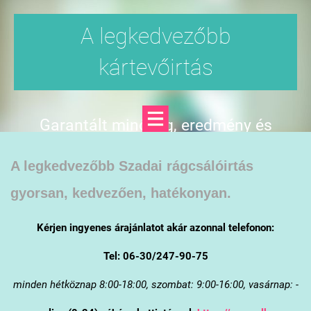
A legkedvezőbb
kártevőirtás
Garantált minőség, eredmény és
árgarancia
A legkedvezőbb Szadai rágcsálóirtás
gyorsan, kedvezően, hatékonyan.
Kérjen ingyenes árajánlatot akár azonnal telefonon:
Tel: 06-30/247-90-75
minden hétköznap 8:00-18:00, szombat: 9:00-16:00, vasárnap: -