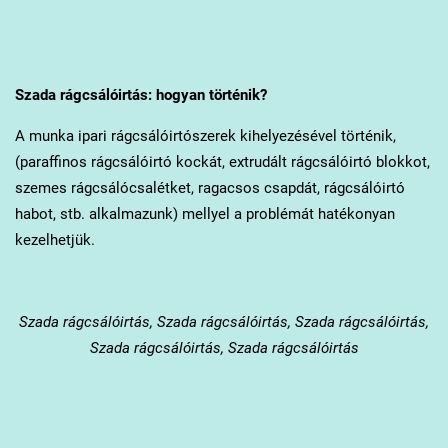
Szada
rágcsálóirtás: hogyan történik?
A munka ipari rágcsálóirtószerek kihelyezésével történik,
(paraffinos rágcsálóirtó kockát, extrudált rágcsálóirtó blokkot,
szemes rágcsálócsalétket, ragacsos csapdát, rágcsálóirtó
habot, stb. alkalmazunk) mellyel a problémát hatékonyan
kezelhetjük.
Szada
rágcsálóirtás, Szada rágcsálóirtás, Szada rágcsálóirtás,
Szada rágcsálóirtás, Szada rágcsálóirtás