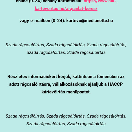
online (0-24) néhány kattintással:
https://www.alk-
kartevoirtas.hu/arajanlat-keres/
vagy e-mailben (0-24): kartevo@medianette.hu
Szada
rágcsálóirtás, Szada rágcsálóirtás, Szada rágcsálóirtás,
Szada rágcsálóirtás, Szada rágcsálóirtás
Részletes információkért kérjük, kattintson a főmenüben az
adott rágcsálóirtásra, vállalkozásoknak ajánljuk a HACCP
kártevőirtás menüpontot.
Szada
rágcsálóirtás, Szada rágcsálóirtás, Szada rágcsálóirtás,
Szada rágcsálóirtás, Szada rágcsálóirtás