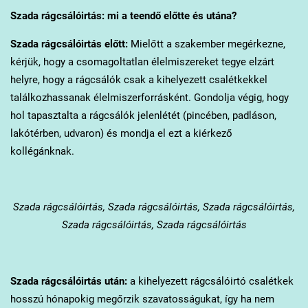
Szada
rágcsálóirtás: mi a teendő előtte és utána?
Szada
rágcsálóirtás előtt:
Mielőtt a szakember megérkezne,
kérjük, hogy a csomagoltatlan élelmiszereket tegye elzárt
helyre, hogy a rágcsálók csak a kihelyezett csalétkekkel
találkozhassanak élelmiszerforrásként. Gondolja végig, hogy
hol tapasztalta a rágcsálók jelenlétét (pincében, padláson,
lakótérben, udvaron) és mondja el ezt a kiérkező
kollégánknak.
Szada
rágcsálóirtás, Szada rágcsálóirtás, Szada rágcsálóirtás,
Szada rágcsálóirtás, Szada rágcsálóirtás
Szada
rágcsálóirtás után:
a kihelyezett rágcsálóirtó csalétkek
hosszú hónapokig megőrzik szavatosságukat, így ha nem