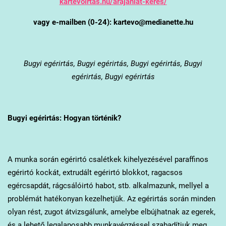
kartevoirtas.hu/arajanlat-keres/
vagy e-mailben (0-24): kartevo@medianette.hu
Bugyi
egérirtás, Bugyi egérirtás, Bugyi egérirtás, Bugyi
egérirtás, Bugyi egérirtás
Bugyi
egérirtás: Hogyan történik?
A munka során egérirtó csalétkek kihelyezésével paraffinos
egérirtó kockát, extrudált egérirtó blokkot, ragacsos
egércsapdát, rágcsálóirtó habot, stb. alkalmazunk, mellyel a
problémát hatékonyan kezelhetjük. Az egérirtás során minden
olyan rést, zugot átvizsgálunk, amelybe elbújhatnak az egerek,
és a lehető legalaposabb munkavégzéssel szabadítjuk meg