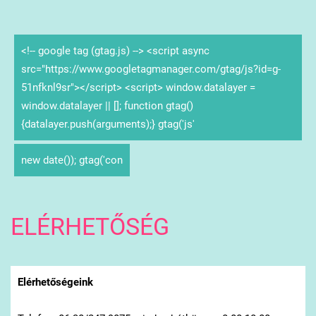
<!-- google tag (gtag.js) --> <script async
src="https://www.googletagmanager.com/gtag/js?id=g-
51nfknl9sr"></script> <script> window.datalayer =
window.datalayer || []; function gtag()
{datalayer.push(arguments);} gtag('js'
new date()); gtag('con
ELÉRHETŐSÉG
Elérhetőségeink