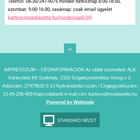
Telefon: 06-30/247-9075 minden hétköznap 8:00-18:00,
szombat: 9:00-16:00, vasárnap: csak email ügyelet
kartevo@medianette.hu(mindennap0-24)
IMPRESSZUM – CÉGINFORMÁCIÓK Az oldalt üzemelteti: ALK
Kártevőirtó Kft Székhely: 2310 Szigetszentmiklós Horog u 3.
Adószám: 27979620-2-13 Nyilvántartási szám / Cégjegyzékszám:
13-09-206-459 Kapcsolattartó e-mail cím: kartevo@medianette.hu
Powered by Webnode
STANDARD NÉZET