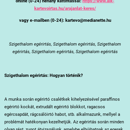
online (0-24) néhány kattintással:
https://www.alk-
kartevoirtas.hu/arajanlat-keres/
vagy e-mailben (0-24): kartevo@medianette.hu
Szigethalom
egérirtás, Szigethalom egérirtás, Szigethalom
egérirtás, Szigethalom egérirtás, Szigethalom egérirtás
Szigethalom
egérirtás: Hogyan történik?
A munka során egérirtó csalétkek kihelyezésével paraffinos
egérirtó kockát, extrudált egérirtó blokkot, ragacsos
egércsapdát, rágcsálóirtó habot, stb. alkalmazunk, mellyel a
problémát hatékonyan kezelhetjük. Az egérirtás során minden
olyan rést, zugot átvizsgálunk, amelybe elbújhatnak az egerek,