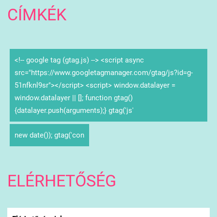
CÍMKÉK
<!-- google tag (gtag.js) --> <script async
src="https://www.googletagmanager.com/gtag/js?id=g-
51nfknl9sr"></script> <script> window.datalayer =
window.datalayer || []; function gtag()
{datalayer.push(arguments);} gtag('js'
new date()); gtag('con
ELÉRHETŐSÉG