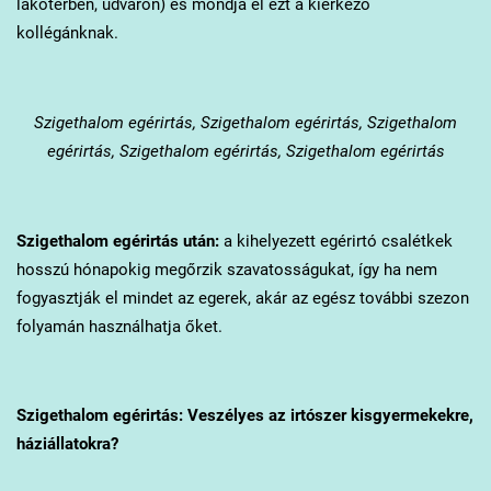
lakótérben, udvaron) és mondja el ezt a kiérkező
kollégánknak.
Szigethalom
egérirtás, Szigethalom egérirtás, Szigethalom
egérirtás, Szigethalom egérirtás, Szigethalom egérirtás
Szigethalom
egérirtás után:
a kihelyezett egérirtó csalétkek
hosszú hónapokig megőrzik szavatosságukat, így ha nem
fogyasztják el mindet az egerek, akár az egész további szezon
folyamán használhatja őket.
Szigethalom
egérirtás: Veszélyes az irtószer kisgyermekekre,
háziállatokra?