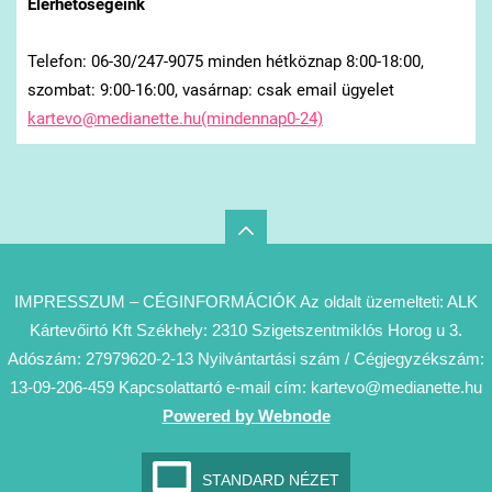
Elérhetőségeink
Telefon: 06-30/247-9075 minden hétköznap 8:00-18:00,
szombat: 9:00-16:00, vasárnap: csak email ügyelet
kartevo@medianette.hu(mindennap0-24)
IMPRESSZUM – CÉGINFORMÁCIÓK Az oldalt üzemelteti: ALK
Kártevőirtó Kft Székhely: 2310 Szigetszentmiklós Horog u 3.
Adószám: 27979620-2-13 Nyilvántartási szám / Cégjegyzékszám:
13-09-206-459 Kapcsolattartó e-mail cím: kartevo@medianette.hu
Powered by Webnode
STANDARD NÉZET