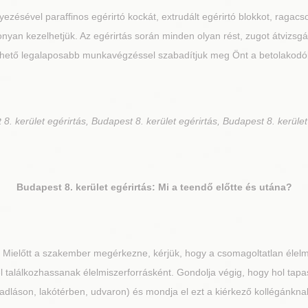
ezésével paraffinos egérirtó kockát, extrudált egérirtó blokkot, ragacs
nyan kezelhetjük. Az egérirtás során minden olyan rést, zugot átvizsg
ehető legalaposabb munkavégzéssel szabadítjuk meg Önt a betolakodók
8. kerület egérirtás, Budapest 8. kerület egérirtás, Budapest 8. kerület
Budapest 8. kerület
egérirtás: Mi a teendő előtte és utána?
Mielőtt a szakember megérkezne, kérjük, hogy a csomagoltatlan élelmi
l találkozhassanak élelmiszerforrásként. Gondolja végig, hogy hol tapas
adláson, lakótérben, udvaron) és mondja el ezt a kiérkező kollégánkna