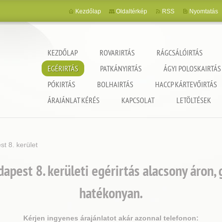
Kezdőlap
Oldaltérkép
RSS
Nyomtatás
KEZDŐLAP
ROVARIRTÁS
RÁGCSÁLÓIRTÁS
EGÉRIRTÁS
PATKÁNYIRTÁS
ÁGYI POLOSKAIRTÁS
PÓKIRTÁS
BOLHAIRTÁS
HACCP KÁRTEVŐIRTÁS
ncia
ÁRAJÁNLAT KÉRÉS
KAPCSOLAT
LETÖLTÉSEK
t 8. kerület
pest 8. kerületi egérirtás alacsony áron,
hatékonyan.
Kérjen ingyenes árajánlatot akár azonnal telefonon: