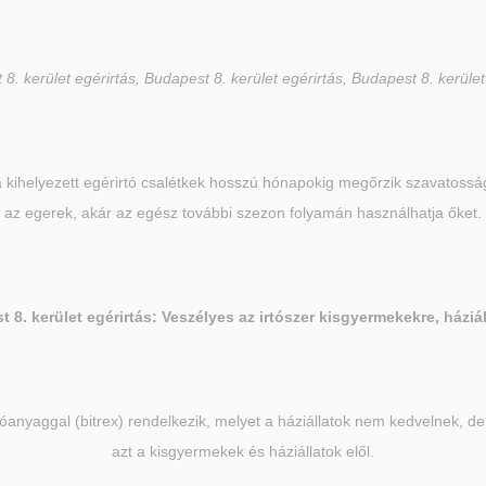
8. kerület egérirtás, Budapest 8. kerület egérirtás, Budapest 8. kerület
 kihelyezett egérirtó csalétkek hosszú hónapokig megőrzik szavatosság
az egerek, akár az egész további szezon folyamán használhatja őket.
 8. kerület
egérirtás: Veszélyes az irtószer kisgyermekekre, háziá
tóanyaggal (bitrex) rendelkezik, melyet a háziállatok nem kedvelnek, d
azt a kisgyermekek és háziállatok elől.