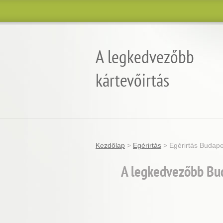
A legkedvezőbb
kártevőirtás
Garantált minőség, eredmény és árgara
Kezdőlap
>
Egérirtás
>
Egérirtás Budapes
A legkedvezőbb Buda