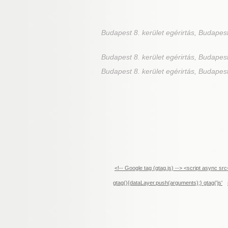
Budapest 8. kerület
egérirtás, Budapest 
Budapest 8. kerület
egérirtás, Budapest 
Budapest 8. kerület egérirtás, Budapest 
<!-- Google tag (gtag.js) --> <script async 
gtag(){dataLayer.push(arguments);} gtag('js'