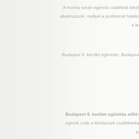
A munka során egérirtó csalétkek kihely
alkalmazunk, mellyel a problémát hatéko
a l
Budapest 8. kerület
egérirtás, Budapest 
Budapest 8. kerület
egérirtás előtt:
egerek csak a kihelyezett csalétkekke
p