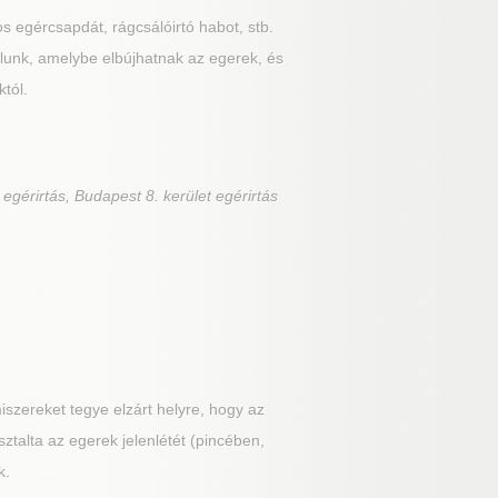
os egércsapdát, rágcsálóirtó habot, stb.
álunk, amelybe elbújhatnak az egerek, és
tól.
 egérirtás, Budapest 8. kerület egérirtás
szereket tegye elzárt helyre, hogy az
ztalta az egerek jelenlétét (pincében,
k.