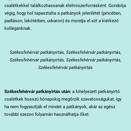
csalétkekkel találkozhassanak élelmiszerforrásként. Gondolja
végig, hogy hol tapasztalta a patkányok jelenlétét (pincében,
padláson, lakótérben, udvaron) és mondja el ezt a kiérkező
kollégánknak.
Székesfehérvár
patkányirtás, Székesfehérvár patkányirtás,
Székesfehérvár patkányirtás, Székesfehérvár patkányirtás,
Székesfehérvár patkányirtás
Székesfehérvár
patkányirtás után:
a kihelyezett patkányirtó
csalétkek hosszú hónapokig megőrzik szavatosságukat, így
ha nem fogyasztják el mindet a patkányok, akár az egész
további szezon folyamán használhatja őket.