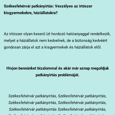
Székesfehérvár
patkányirtás: Veszélyes az irtószer
kisgyermekekre, háziállatokra?
Az irtószer olyan keserű ízt hordozó hatóanyaggal rendelkezik,
melyet a háziállatok nem kedvelnek, de a biztonság kedvéért
gondosan zárja el azt a kisgyermekek és háziállatok elől.
Hívjon bennünket bizalommal és akár már aznap megoldjuk
patkányirtás problémáját.
Székesfehérvár
patkányirtás, Székesfehérvár patkányirtás,
Székesfehérvár patkányirtás, Székesfehérvár patkányirtás,
Székesfehérvár patkányirtás Székesfehérvár patkányirtás,