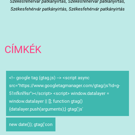
Székesfehérvár patkányirtás, Székesfehérvár patkányirtás,
Székesfehérvár patkányirtás, Székesfehérvár patkányirtás
CÍMKÉK
<!-- google tag (gtag.js) --> <script async
src="https://www.googletagmanager.com/gtag/js?id=g-
51nfknl9sr"></script> <script> window.datalayer =
window.datalayer || []; function gtag()
{datalayer.push(arguments);} gtag('js'
new date()); gtag('con