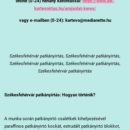
online (0-24) néhány kattintással:
https://www.alk-
kartevoirtas.hu/arajanlat-keres/
vagy e-mailben (0-24): kartevo@medianette.hu
Székesfehérvár
patkányirtás, Székesfehérvár patkányirtás,
Székesfehérvár patkányirtás, Székesfehérvár patkányirtás,
Székesfehérvár patkányirtás
Székesfehérvár
patkányirtás: Hogyan történik?
A munka során patkányirtó csalétkek kihelyezésével
paraffinos patkányirtó kockát, extrudált patkányirtó blokkot,