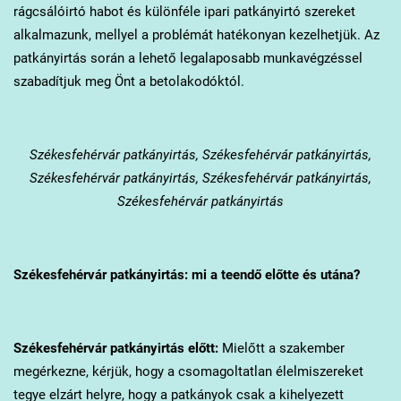
rágcsálóirtó habot és különféle ipari patkányirtó szereket
alkalmazunk, mellyel a problémát hatékonyan kezelhetjük. Az
patkányirtás során a lehető legalaposabb munkavégzéssel
szabadítjuk meg Önt a betolakodóktól.
Székesfehérvár
patkányirtás, Székesfehérvár patkányirtás,
Székesfehérvár patkányirtás, Székesfehérvár patkányirtás,
Székesfehérvár patkányirtás
Székesfehérvár
patkányirtás: mi a teendő előtte és utána?
Székesfehérvár
patkányirtás előtt:
Mielőtt a szakember
megérkezne, kérjük, hogy a csomagoltatlan élelmiszereket
tegye elzárt helyre, hogy a patkányok csak a kihelyezett