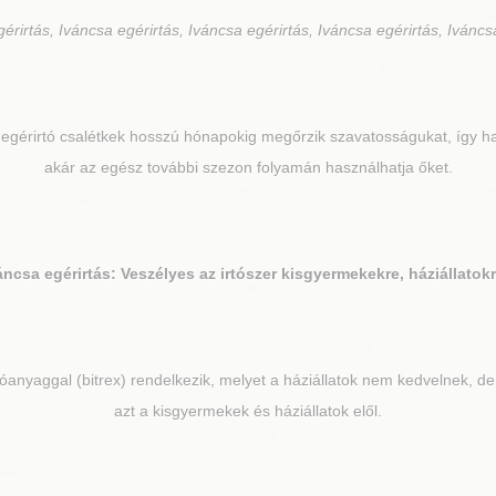
érirtás, Iváncsa egérirtás, Iváncsa egérirtás, Iváncsa egérirtás, Iváncs
 egérirtó csalétkek hosszú hónapokig megőrzik szavatosságukat, így h
akár az egész további szezon folyamán használhatja őket.
áncsa
egérirtás: Veszélyes az irtószer kisgyermekekre, háziállatok
tóanyaggal (bitrex) rendelkezik, melyet a háziállatok nem kedvelnek, d
azt a kisgyermekek és háziállatok elől.