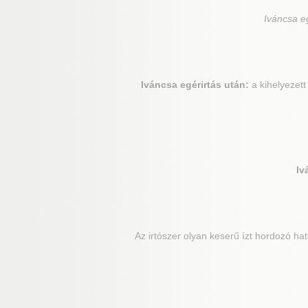
Iváncsa
eg
Iváncsa
egérirtás után:
a kihelyezett
Iv
Az irtószer olyan keserű ízt hordozó ha