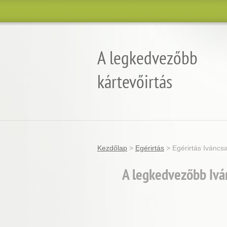
A legkedvezőbb
kártevőirtás
Garantált minőség, eredmény és árgara
Kezdőlap
>
Egérirtás
>
Egérirtás Iváncs
A legkedvezőbb Iván