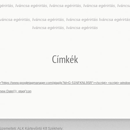
érirtás, Iváncsa egérirtás, Iváncsa egérirtás, Iváncsa egérirtás, Iváncs
Iváncsa egérirtás, Iváncsa egérirtás, Iváncsa egérirtás Iváncsa egérirtás
Iváncsa egérirtás, Iváncsa egérirtás
Címkék
src="https://www.googletagmanager.com/gtag/js?id=G-51NFKNL9SR"></script> <script> window.d
new Date()); gtag('con
elteti: ALK Kártevőirtó Kft Székhely: