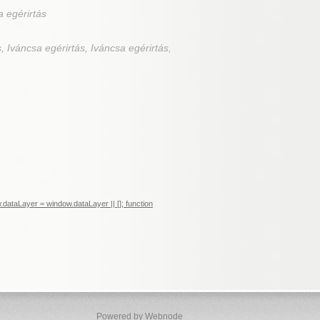
a egérirtás
, Iváncsa egérirtás, Iváncsa egérirtás,
ataLayer = window.dataLayer || []; function
Powered by Webnode