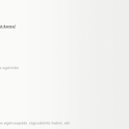
at-keres/
a egérirtás
os egércsapdát, rágcsálóirtó habot, stb.