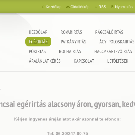
Kezdőlap
Oldaltérkép
RSS
Nyomtatás
KEZDŐLAP
ROVARIRTÁS
RÁGCSÁLÓIRTÁS
EGÉRIRTÁS
PATKÁNYIRTÁS
ÁGYI POLOSKAIRTÁS
PÓKIRTÁS
BOLHAIRTÁS
HACCP KÁRTEVŐIRTÁS
ncia
ÁRAJÁNLAT KÉRÉS
KAPCSOLAT
LETÖLTÉSEK
a
csai egérirtás alacsony áron, gyorsan, ke
Kérjen ingyenes árajánlatot akár azonnal telefonon:
Tel: 06-30/247-90-75