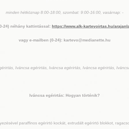
minden hétköznap 8:00-18:00, szombat: 9:00-16:00, vasárnap: -
(0-24) néhány kattintással:
https://www.alk-kartevoirtas.hu/arajanl
vagy e-mailben (0-24): kartevo@medianette.hu
érirtás, Iváncsa egérirtás, Iváncsa egérirtás, Iváncsa egérirtás, Iváncs
Iváncsa
egérirtás: Hogyan történik?
ezésével paraffinos egérirtó kockát, extrudált egérirtó blokkot, ragacs