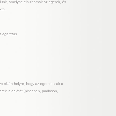
álunk, amelybe elbújhatnak az egerek, és
tól.
a egérirtás
e elzárt helyre, hogy az egerek csak a
erek jelenlétét (pincében, padláson,