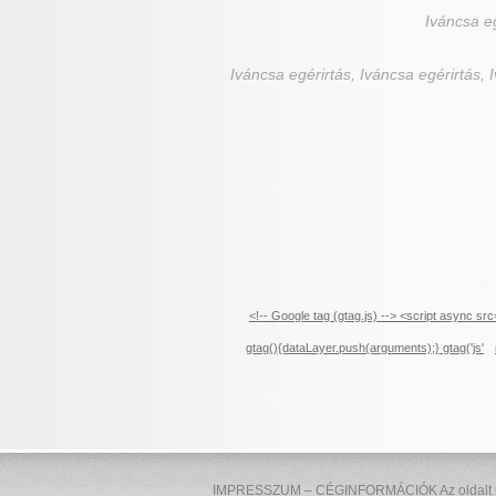
Iváncsa
eg
Iváncsa
egérirtás, Iváncsa egérirtás, 
<!-- Google tag (gtag.js) --> <script async 
gtag(){dataLayer.push(arguments);} gtag('js'
IMPRESSZUM – CÉGINFORMÁCIÓK Az oldalt üzem