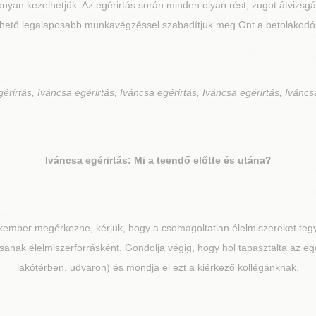
nyan kezelhetjük. Az egérirtás során minden olyan rést, zugot átvizsg
ehető legalaposabb munkavégzéssel szabadítjuk meg Önt a betolakodók
érirtás, Iváncsa egérirtás, Iváncsa egérirtás, Iváncsa egérirtás, Iváncs
Iváncsa
egérirtás: Mi a teendő előtte és utána?
kember megérkezne, kérjük, hogy a csomagoltatlan élelmiszereket tegy
ssanak élelmiszerforrásként. Gondolja végig, hogy hol tapasztalta az eg
lakótérben, udvaron) és mondja el ezt a kiérkező kollégánknak.