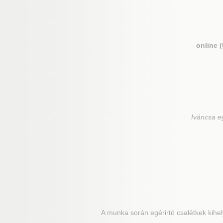
online 
Iváncsa
eg
A munka során egérirtó csalétkek kihely