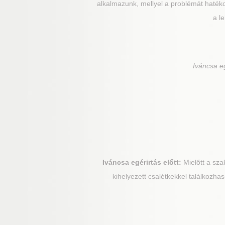
alkalmazunk, mellyel a problémát hatéko
a l
Iváncsa
eg
Iváncsa
egérirtás előtt:
Mielőtt a sza
kihelyezett csalétkekkel találkozha