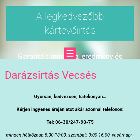
A legkedvezőbb
kártevőirtás
Garantált minőség, eredmény és
árgarancia
Darázsirtás Vecsés
Gyorsan, kedvezően, hatékonyan…
Kérjen ingyenes árajánlatot akár azonnal telefonon:
Tel: 06-30/247-90-75
minden hétköznap 8:00-18:00, szombat: 9:00-16:00, vasárnap: -