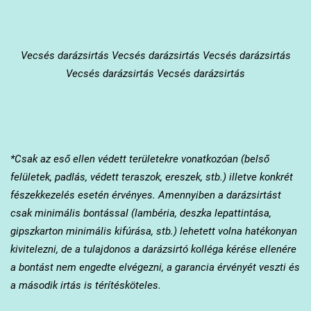
Vecsés
darázsirtás Vecsés darázsirtás Vecsés darázsirtás
Vecsés darázsirtás Vecsés darázsirtás
*Csak az eső ellen védett területekre vonatkozóan (belső
felületek, padlás, védett teraszok, ereszek, stb.) illetve konkrét
fészekkezelés esetén érvényes. Amennyiben a darázsirtást
csak minimális bontással (lambéria, deszka lepattintása,
gipszkarton minimális kifúrása, stb.) lehetett volna hatékonyan
kivitelezni, de a tulajdonos a darázsirtó kolléga kérése ellenére
a bontást nem engedte elvégezni, a garancia érvényét veszti és
a második irtás is térítésköteles.