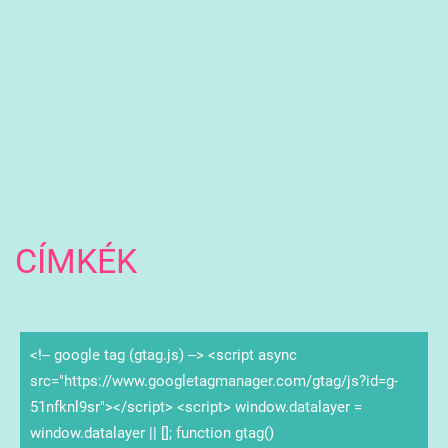
CÍMKÉK
<!-- google tag (gtag.js) --> <script async
src="https://www.googletagmanager.com/gtag/js?id=g-
51nfknl9sr"></script> <script> window.datalayer =
window.datalayer || []; function gtag()