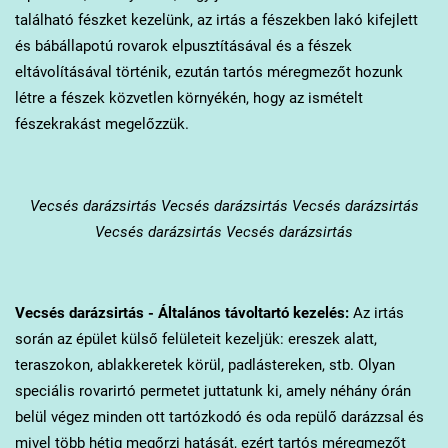
található fészket kezelünk, az irtás a fészekben lakó kifejlett
és bábállapotú rovarok elpusztításával és a fészek
eltávolításával történik, ezután tartós méregmezőt hozunk
létre a fészek közvetlen környékén, hogy az ismételt
fészekrakást megelőzzük.
Vecsés
darázsirtás Vecsés darázsirtás Vecsés darázsirtás
Vecsés darázsirtás Vecsés darázsirtás
Vecsés
darázsirtás - Általános távoltartó kezelés:
Az irtás
során az épület külső felületeit kezeljük: ereszek alatt,
teraszokon, ablakkeretek körül, padlástereken, stb. Olyan
speciális rovarirtó permetet juttatunk ki, amely néhány órán
belül végez minden ott tartózkodó és oda repülő darázzsal és
mivel több hétig megőrzi hatását, ezért tartós méregmezőt