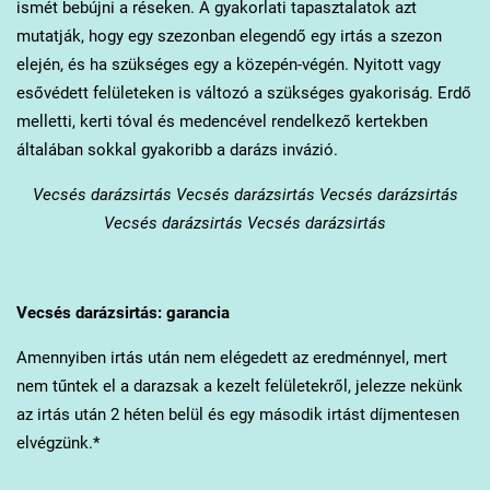
ismét bebújni a réseken. A gyakorlati tapasztalatok azt
mutatják, hogy egy szezonban elegendő egy irtás a szezon
elején, és ha szükséges egy a közepén-végén. Nyitott vagy
esővédett felületeken is változó a szükséges gyakoriság. Erdő
melletti, kerti tóval és medencével rendelkező kertekben
általában sokkal gyakoribb a darázs invázió.
Vecsés
darázsirtás Vecsés darázsirtás Vecsés darázsirtás
Vecsés darázsirtás Vecsés darázsirtás
Vecsés
darázsirtás: garancia
Amennyiben irtás után nem elégedett az eredménnyel, mert
nem tűntek el a darazsak a kezelt felületekről, jelezze nekünk
az irtás után 2 héten belül és egy második irtást díjmentesen
elvégzünk.*