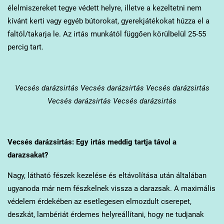
élelmiszereket tegye védett helyre, illetve a kezeltetni nem
kívánt kerti vagy egyéb bútorokat, gyerekjátékokat húzza el a
faltól/takarja le. Az irtás munkától függően körülbelül 25-55
percig tart.
Vecsés
darázsirtás Vecsés darázsirtás Vecsés darázsirtás
Vecsés darázsirtás Vecsés darázsirtás
Vecsés
darázsirtás: Egy irtás meddig tartja távol a
darazsakat?
Nagy, látható fészek kezelése és eltávolítása után általában
ugyanoda már nem fészkelnek vissza a darazsak. A maximális
védelem érdekében az esetlegesen elmozdult cserepet,
deszkát, lambériát érdemes helyreállítani, hogy ne tudjanak