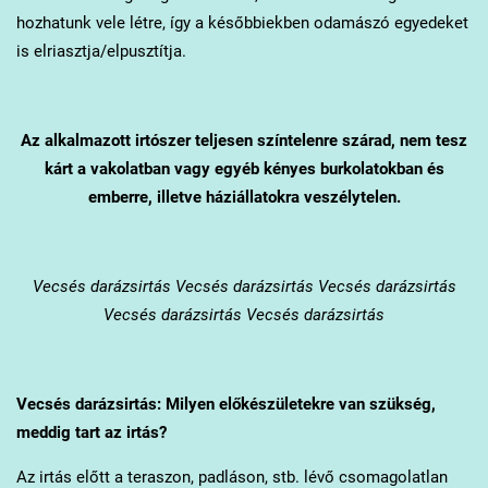
hozhatunk vele létre, így a későbbiekben odamászó egyedeket
is elriasztja/elpusztítja.
Az alkalmazott irtószer teljesen színtelenre szárad, nem tesz
kárt a vakolatban vagy egyéb kényes burkolatokban és
emberre, illetve háziállatokra veszélytelen.
Vecsés
darázsirtás Vecsés darázsirtás Vecsés darázsirtás
Vecsés darázsirtás Vecsés darázsirtás
Vecsés
darázsirtás: Milyen előkészületekre van szükség,
meddig tart az irtás?
Az irtás előtt a teraszon, padláson, stb. lévő csomagolatlan