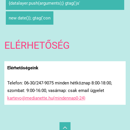
{datalayer.push(arguments);} gtag('js'
new date()); gtag('con
ELÉRHETŐSÉG
Elérhetőségeink
Telefon: 06-30/247-9075 minden hétköznap 8:00-18:00,
szombat: 9:00-16:00, vasárnap: csak email ügyelet
kartevo@medianette.hu(mindennap0-24)