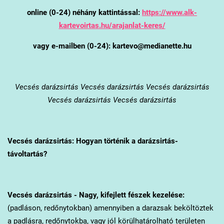
online (0-24) néhány kattintással:
https://www.alk-
kartevoirtas.hu/arajanlat-keres/
vagy e-mailben (0-24): kartevo@medianette.hu
Vecsés
darázsirtás Vecsés darázsirtás Vecsés darázsirtás
Vecsés darázsirtás Vecsés darázsirtás
Vecsés
darázsirtás: Hogyan történik a darázsirtás-
távoltartás?
Vecsés
darázsirtás - Nagy, kifejlett fészek kezelése:
(padláson, redőnytokban) amennyiben a darazsak beköltöztek
a padlásra, redőnytokba, vagy jól körülhatárolható területen