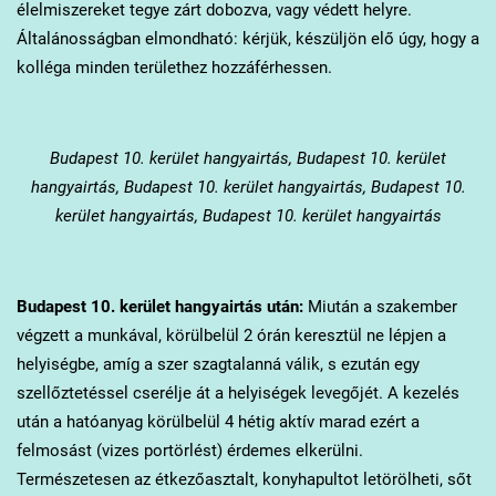
élelmiszereket tegye zárt dobozva, vagy védett helyre.
Általánosságban elmondható: kérjük, készüljön elő úgy, hogy a
kolléga minden területhez hozzáférhessen.
Budapest 10. kerület
hangyairtás, Budapest 10. kerület
hangyairtás, Budapest 10. kerület hangyairtás, Budapest 10.
kerület hangyairtás, Budapest 10. kerület hangyairtás
Budapest 10. kerület
hangyairtás után:
Miután a szakember
végzett a munkával, körülbelül 2 órán keresztül ne lépjen a
helyiségbe, amíg a szer szagtalanná válik, s ezután egy
szellőztetéssel cserélje át a helyiségek levegőjét. A kezelés
után a hatóanyag körülbelül 4 hétig aktív marad ezért a
felmosást (vizes portörlést) érdemes elkerülni.
Természetesen az étkezőasztalt, konyhapultot letörölheti, sőt