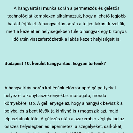
A hangyairtási munka során a permetezős és gélezős
technológiát komplexen alkalmazzuk, hogy a lehető legjobb
hatást érjük el. A hangyairtás során a teljes lakást kezeljük,
mert a kezeletlen helyiségekben túlélő hangyák egy bizonyos
idő után visszafertőzhetik a lakás kezelt helyiségeit is.
Budapest 10. kerület
hangyairtás: hogyan történik?
A hangyairtás során kollégánk először apró gélpettyeket
helyez el a konyhaszekrényekbe, mosogató, mosdó
környékére, stb. A gél lényege az, hogy a hangyák beviszik a
bolyba, és a bent lévők (a királynő is ) megeszik azt, majd
elpusztulnak tőle. A gélezés után a szakember végighalad az
összes helyiségben és lepermetezi a szegélyeket, sarkokat,