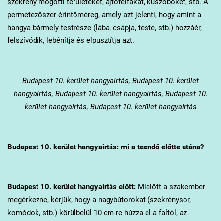
szekrény mögötti területeket, ajtófélfákat, küszöböket, stb. A
permetezőszer érintőméreg, amely azt jelenti, hogy amint a
hangya bármely testrésze (lába, csápja, teste, stb.) hozzáér,
felszívódik, lebénítja és elpusztítja azt.
Budapest 10. kerület
hangyairtás, Budapest 10. kerület
hangyairtás, Budapest 10. kerület hangyairtás, Budapest 10.
kerület hangyairtás, Budapest 10. kerület hangyairtás
Budapest 10. kerület
hangyairtás: mi a teendő előtte utána?
Budapest 10. kerület
hangyairtás előtt:
Mielőtt a szakember
megérkezne, kérjük, hogy a nagybútorokat (szekrénysor,
komódok, stb.) körülbelül 10 cm-re húzza el a faltól, az