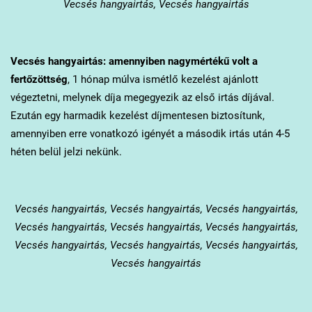
Vecsés hangyairtás, Vecsés hangyairtás
Vecsés
hangyairtás: amennyiben nagymértékű volt a
fertőzöttség
, 1 hónap múlva ismétlő kezelést ajánlott
végeztetni, melynek díja megegyezik az első irtás díjával.
Ezután egy harmadik kezelést díjmentesen biztosítunk,
amennyiben erre vonatkozó igényét a második irtás után 4-5
héten belül jelzi nekünk.
Vecsés
hangyairtás, Vecsés hangyairtás, Vecsés hangyairtás,
Vecsés hangyairtás, Vecsés hangyairtás, Vecsés hangyairtás,
Vecsés hangyairtás, Vecsés hangyairtás, Vecsés hangyairtás,
Vecsés hangyairtás