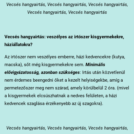
Vecsés
hangyairtás, Vecsés hangyairtás, Vecsés hangyairtás,
Vecsés hangyairtás, Vecsés hangyairtás
Vecsés
hangyairtás: veszélyes az irtószer kisgyermekekre,
háziállatokra?
Az irtószer nem veszélyes emberre, házi kedvencekre (kutya,
macska), sőt még kisgyermekekre sem.
Minimális
elővigyázatosság, azonban szükséges
: Irtás után közvetlenül
nem érdemes beengedni őket a kezelt helyiségekbe, amíg a
permetezőszer meg nem szárad, amely körülbelül 2 óra. (mivel
a kisgyermekek elcsúszhatnak a nedves felületen, a házi
kedvencek szaglása érzékenyebb az új szagokra).
Vecsés
hangyairtás, Vecsés hangyairtás, Vecsés hangyairtás,