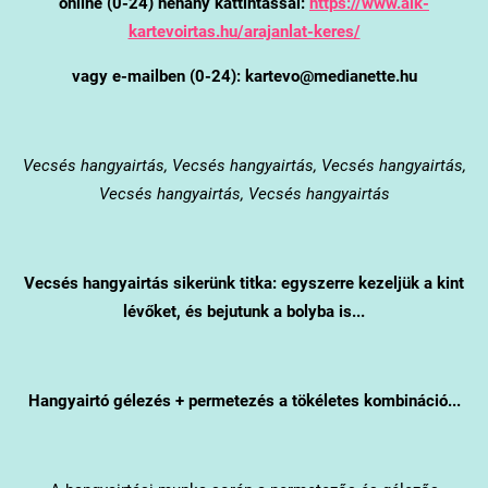
online (0-24) néhány kattintással:
https://www.alk-
kartevoirtas.hu/arajanlat-keres/
vagy e-mailben (0-24): kartevo@medianette.hu
Vecsés
hangyairtás, Vecsés hangyairtás, Vecsés hangyairtás,
Vecsés hangyairtás, Vecsés hangyairtás
Vecsés
hangyairtás sikerünk titka: egyszerre kezeljük a kint
lévőket, és bejutunk a bolyba is...
Hangyairtó gélezés + permetezés a tökéletes kombináció...