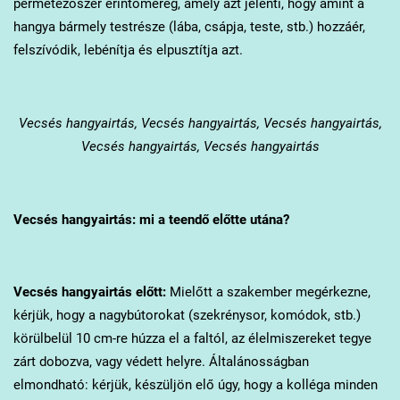
permetezőszer érintőméreg, amely azt jelenti, hogy amint a
hangya bármely testrésze (lába, csápja, teste, stb.) hozzáér,
felszívódik, lebénítja és elpusztítja azt.
Vecsés
hangyairtás, Vecsés hangyairtás, Vecsés hangyairtás,
Vecsés hangyairtás, Vecsés hangyairtás
Vecsés
hangyairtás: mi a teendő előtte utána?
Vecsés
hangyairtás előtt:
Mielőtt a szakember megérkezne,
kérjük, hogy a nagybútorokat (szekrénysor, komódok, stb.)
körülbelül 10 cm-re húzza el a faltól, az élelmiszereket tegye
zárt dobozva, vagy védett helyre. Általánosságban
elmondható: kérjük, készüljön elő úgy, hogy a kolléga minden