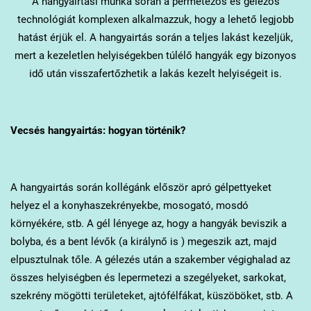
A hangyairtási munka során a permetezős és gélezős
technológiát komplexen alkalmazzuk, hogy a lehető legjobb
hatást érjük el. A hangyairtás során a teljes lakást kezeljük,
mert a kezeletlen helyiségekben túlélő hangyák egy bizonyos
idő után visszafertőzhetik a lakás kezelt helyiségeit is.
Vecsés
hangyairtás: hogyan történik?
A hangyairtás során kollégánk először apró gélpettyeket
helyez el a konyhaszekrényekbe, mosogató, mosdó
környékére, stb. A gél lényege az, hogy a hangyák beviszik a
bolyba, és a bent lévők (a királynő is ) megeszik azt, majd
elpusztulnak tőle. A gélezés után a szakember végighalad az
összes helyiségben és lepermetezi a szegélyeket, sarkokat,
szekrény mögötti területeket, ajtófélfákat, küszöböket, stb. A