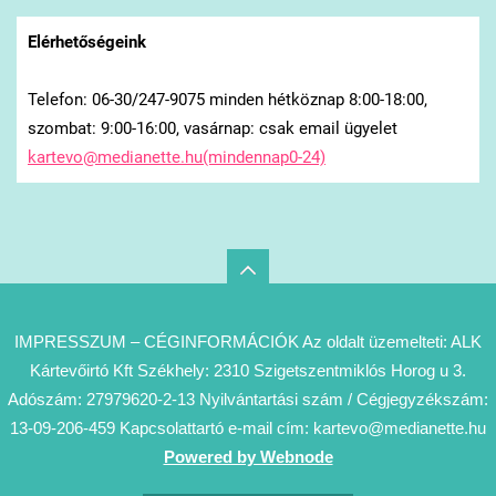
Elérhetőségeink
Telefon: 06-30/247-9075 minden hétköznap 8:00-18:00,
szombat: 9:00-16:00, vasárnap: csak email ügyelet
kartevo@medianette.hu(mindennap0-24)
IMPRESSZUM – CÉGINFORMÁCIÓK Az oldalt üzemelteti: ALK
Kártevőirtó Kft Székhely: 2310 Szigetszentmiklós Horog u 3.
Adószám: 27979620-2-13 Nyilvántartási szám / Cégjegyzékszám:
13-09-206-459 Kapcsolattartó e-mail cím: kartevo@medianette.hu
Powered by Webnode