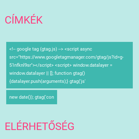
CÍMKÉK
<!-- google tag (gtag.js) --> <script async
src="https://www.googletagmanager.com/gtag/js?id=g-
51nfknl9sr"></script> <script> window.datalayer =
window.datalayer || []; function gtag()
{datalayer.push(arguments);} gtag('js'
new date()); gtag('con
ELÉRHETŐSÉG