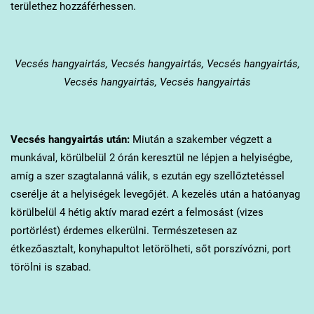
területhez hozzáférhessen.
Vecsés
hangyairtás, Vecsés hangyairtás, Vecsés hangyairtás,
Vecsés hangyairtás, Vecsés hangyairtás
Vecsés
hangyairtás után:
Miután a szakember végzett a
munkával, körülbelül 2 órán keresztül ne lépjen a helyiségbe,
amíg a szer szagtalanná válik, s ezután egy szellőztetéssel
cserélje át a helyiségek levegőjét. A kezelés után a hatóanyag
körülbelül 4 hétig aktív marad ezért a felmosást (vizes
portörlést) érdemes elkerülni. Természetesen az
étkezőasztalt, konyhapultot letörölheti, sőt porszívózni, port
törölni is szabad.