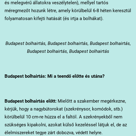
és melegvérű állatokra veszélytelen), mellyel tartós
méregmezőt hozunk létre, amely körülbelül 6-8 héten keresztül
folyamatosan kifejti hatását (és irtja a bolhákat).
Budapest
bolhairtás, Budapest bolhairtás, Budapest bolhairtás,
Budapest bolhairtás, Budapest bolhairtás
Budapest
bolhairtás: Mi a teendő előtte és utána?
Budapest
bolhairtás előtt:
Mielőtt a szakember megérkezne,
kérjük, hogy a nagybútorokat (szekrénysor, komódok, stb.)
körülbelül 10 cm-re húzza el a faltól. A szekrényekből nem
szükséges kipakolni, azokat külső kezeléssel látjuk el, de az
élelmiszereket tegye zárt dobozva, védett helyre.