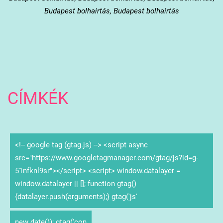
Budapest bolhairtás, Budapest bolhairtás
CÍMKÉK
<!-- google tag (gtag.js) --> <script async
src="https://www.googletagmanager.com/gtag/js?id=g-
51nfknl9sr"></script> <script> window.datalayer =
window.datalayer || []; function gtag()
{datalayer.push(arguments);} gtag('js'
new date()); gtag('con