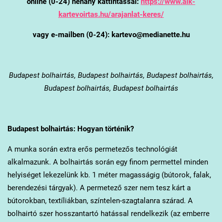
online (0-24) néhány kattintással:
https://www.alk-
kartevoirtas.hu/arajanlat-keres/
vagy e-mailben (0-24): kartevo@medianette.hu
Budapest
bolhairtás, Budapest bolhairtás, Budapest bolhairtás,
Budapest bolhairtás, Budapest bolhairtás
Budapest
bolhairtás: Hogyan történik?
A munka során extra erős permetezős technológiát
alkalmazunk. A bolhairtás során egy finom permettel minden
helyiséget lekezelünk kb. 1 méter magasságig (bútorok, falak,
berendezési tárgyak). A permetező szer nem tesz kárt a
bútorokban, textíliákban, színtelen-szagtalanra szárad. A
bolhairtó szer hosszantartó hatással rendelkezik (az emberre