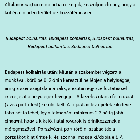
Általánosságban elmondható: kérjük, készüljön elő úgy, hogy a
kolléga minden területhez hozzáférhessen.
Budapest
bolhairtás, Budapest bolhairtás, Budapest bolhairtás,
Budapest bolhairtás, Budapest bolhairtás
Budapest
bolhairtás után:
Miután a szakember végzett a
munkával, körülbelül 2 órán keresztül ne lépjen a helyiségbe,
amíg a szer szagtalanná válik, s ezután egy szellőztetéssel
cserélje át a helyiségek levegőjét. A kezelés után a felmosást
(vizes portörlést) kerülni kell. A tojásban lévő peték kikelése
több hét is lehet, így a felmosást minimum 2-3 hétig jobb
elhagyni, hogy a kikelő, fiatal rovarok is érintkezzenek a
méregmezővel. Porszívózni, port törölni szabad (de a
porzsákot kint ürítse ki és azonnal mossa ki/dobja el). A