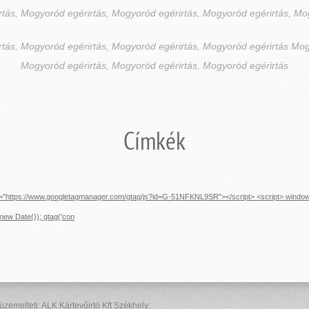
rtás, Mogyoród egérirtás, Mogyoród egérirtás, Mogyoród egérirtás, Mo
rtás, Mogyoród egérirtás, Mogyoród egérirtás, Mogyoród egérirtás Mog
Mogyoród egérirtás, Mogyoród egérirtás, Mogyoród egérirtás
Címkék
src="https://www.googletagmanager.com/gtag/js?id=G-51NFKNL9SR"></script> <script> window.d
new Date()); gtag('con
elteti: ALK Kártevőirtó Kft Székhely: