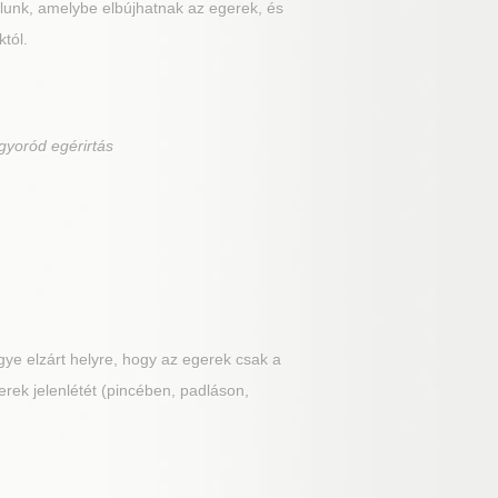
álunk, amelybe elbújhatnak az egerek, és
tól.
gyoród egérirtás
ye elzárt helyre, hogy az egerek csak a
erek jelenlétét (pincében, padláson,