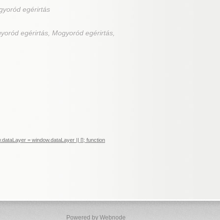
gyoród egérirtás
yoród egérirtás, Mogyoród egérirtás,
ataLayer = window.dataLayer || []; function
Powered by Webnode