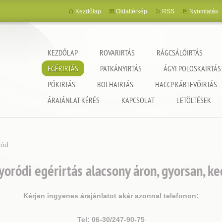
Kezdőlap
Oldaltérkép
RSS
Nyomtatás
KEZDŐLAP
ROVARIRTÁS
RÁGCSÁLÓIRTÁS
EGÉRIRTÁS
PATKÁNYIRTÁS
ÁGYI POLOSKAIRTÁS
PÓKIRTÁS
BOLHAIRTÁS
HACCP KÁRTEVŐIRTÁS
ncia
ÁRAJÁNLAT KÉRÉS
KAPCSOLAT
LETÖLTÉSEK
ród
ródi egérirtás alacsony áron, gyorsan, k
Kérjen ingyenes árajánlatot akár azonnal telefonon:
Tel: 06-30/247-90-75