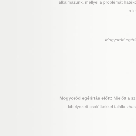
alkalmazunk, mellyel a problémát hatéko
a l
Mogyoród
egéri
Mogyoród
egérirtás előtt:
Mielőtt a s
kihelyezett csalétkekkel találkozha