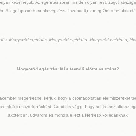
nyan kezelhetjük. Az egérirtás során minden olyan rést, zugot átvizsg
ehető legalaposabb munkavégzéssel szabadítjuk meg Önt a betolakodók
rtás, Mogyoród egérirtás, Mogyoród egérirtás, Mogyoród egérirtás, Mo
Mogyoród
egérirtás: Mi a teendő előtte és utána?
zakember megérkezne, kérjük, hogy a csomagoltatlan élelmiszereket teg
ssanak élelmiszerforrásként. Gondolja végig, hogy hol tapasztalta az eg
lakótérben, udvaron) és mondja el ezt a kiérkező kollégánknak.