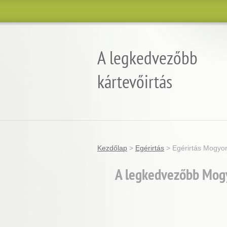
A legkedvezőbb
kártevőirtás
Garantált minőség, eredmény és árgara
Kezdőlap
>
Egérirtás
>
Egérirtás Mogyo
A legkedvezőbb Mogyo