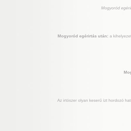
Mogyoród
egéri
Mogyoród
egérirtás után:
a kihelyeze
Mo
Az irtószer olyan keserű ízt hordozó ha