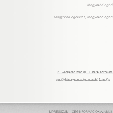
Mogyoród
egéri
Mogyoród
egérirtás, Mogyoród egéri
<!-- Google tag (gtag.js) --> <script async 
gtag(){dataLayer.push(arguments);} gtag('js'
IMPRESSZUM – CÉGINFORMÁCIÓK Az oldalt üzem