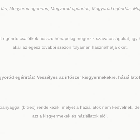
rtás, Mogyoród egérirtás, Mogyoród egérirtás, Mogyoród egérirtás, Mo
tt egérirtó csalétkek hosszú hónapokig megőrzik szavatosságukat, így 
akár az egész további szezon folyamán használhatja őket.
gyoród
egérirtás: Veszélyes az irtószer kisgyermekekre, háziállato
tóanyaggal (bitrex) rendelkezik, melyet a háziállatok nem kedvelnek, d
azt a kisgyermekek és háziállatok elől.