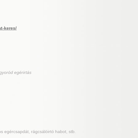
at-keres/
gyoród egérirtás
os egércsapdát, rágcsálóirtó habot, stb.