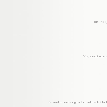
online 
Mogyoród
egéri
A munka során egérirtó csalétkek kihely