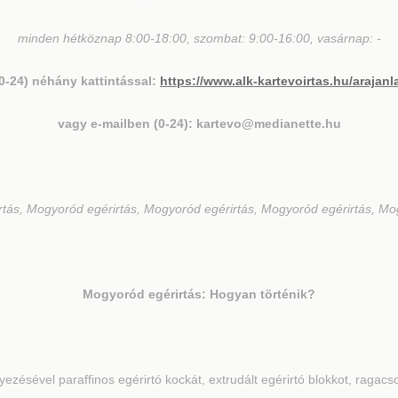
minden hétköznap 8:00-18:00, szombat: 9:00-16:00, vasárnap: -
(0-24) néhány kattintással:
https://www.alk-kartevoirtas.hu/arajanl
vagy e-mailben (0-24): kartevo@medianette.hu
rtás, Mogyoród egérirtás, Mogyoród egérirtás, Mogyoród egérirtás, Mo
Mogyoród
egérirtás: Hogyan történik?
ezésével paraffinos egérirtó kockát, extrudált egérirtó blokkot, ragacs